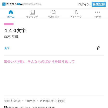
新規登録
ログイン
KADOKAWA Group
ホーム
ランキング
小説を探す
マイページ
その他
１４０文字
西木 草成
★
5
出会いと別れ、そんなものばかりを繰り返して
完結済
全
1
話
140
文字
2020年3月15日
更新
1つのコレクションに含まれています