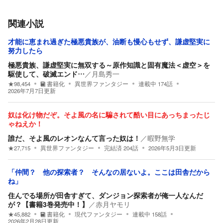
関連小説
才能に恵まれ過ぎた極悪貴族が、油断も慢心もせず、謙虚堅実に
努力したら
極悪貴族、謙虚堅実に無双する～原作知識と固有魔法＜虚空＞を
駆使して、破滅エンド…
／
月島秀一
★
98,454
書籍化
異世界ファンタジー
連載中
174
話
2026年7月7日
更新
奴は化け物だぞ。そよ風の名に騙されて酷い目にあっちまったじ
ゃねえか！
誰だ、そよ風のレオンなんて言った奴は！
／
暇野無学
★
27,715
異世界ファンタジー
完結済
204
話
2026年5月3日
更新
「仲間？ 他の探索者？ そんなの居ないよ。ここは田舎だから
ね」
住んでる場所が田舎すぎて、ダンジョン探索者が俺一人なんだ
が？【書籍3巻発売中！】
／
赤月ヤモリ
★
45,882
書籍化
現代ファンタジー
連載中
158
話
2026年2月28日
更新