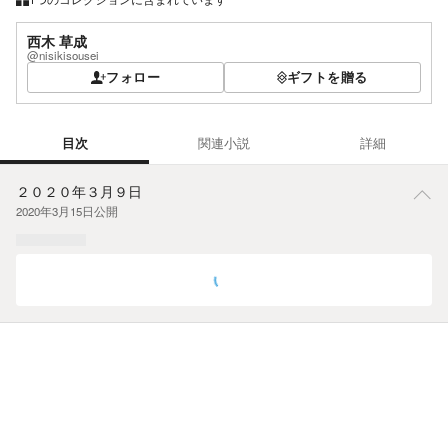
西木 草成
@nisikisousei
フォロー
ギフトを贈る
目次
関連小説
詳細
目次
２０２０年３月９日
2020年3月15日
公開