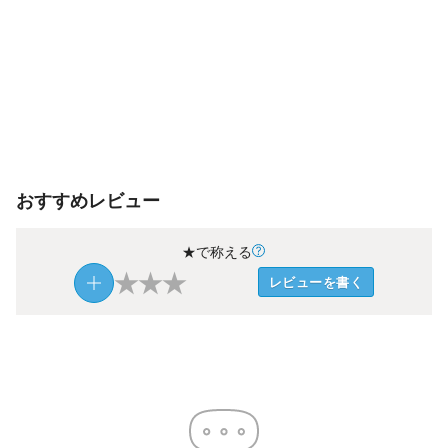
おすすめレビュー
★で称える
★
★
★
レビューを書く