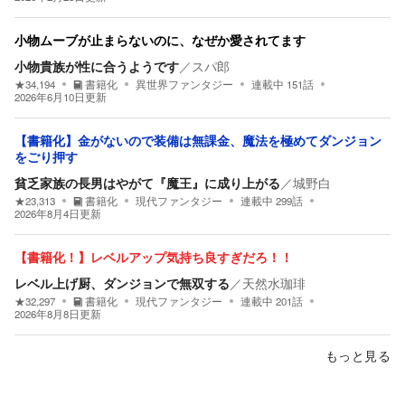
小物ムーブが止まらないのに、なぜか愛されてます
小物貴族が性に合うようです
／
スパ郎
★
34,194
書籍化
異世界ファンタジー
連載中
151
話
2026年6月10日
更新
【書籍化】金がないので装備は無課金、魔法を極めてダンジョン
をごり押す
貧乏家族の長男はやがて『魔王』に成り上がる
／
城野白
★
23,313
書籍化
現代ファンタジー
連載中
299
話
2026年8月4日
更新
【書籍化！】レベルアップ気持ち良すぎだろ！！
レベル上げ厨、ダンジョンで無双する
／
天然水珈琲
★
32,297
書籍化
現代ファンタジー
連載中
201
話
2026年8月8日
更新
もっと見る