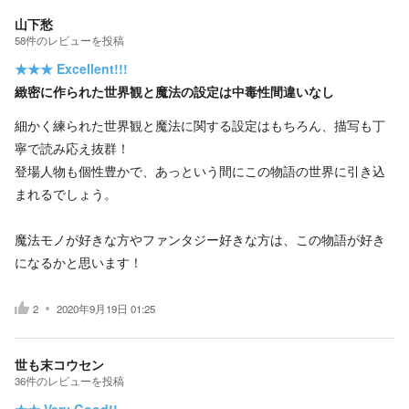
山下愁
58
件の
レビューを投稿
★★★
Excellent!!!
緻密に作られた世界観と魔法の設定は中毒性間違いなし
細かく練られた世界観と魔法に関する設定はもちろん、描写も丁
寧で読み応え抜群！
登場人物も個性豊かで、あっという間にこの物語の世界に引き込
まれるでしょう。
魔法モノが好きな方やファンタジー好きな方は、この物語が好き
になるかと思います！
2
2020年9月19日 01:25
世も末コウセン
36
件の
レビューを投稿