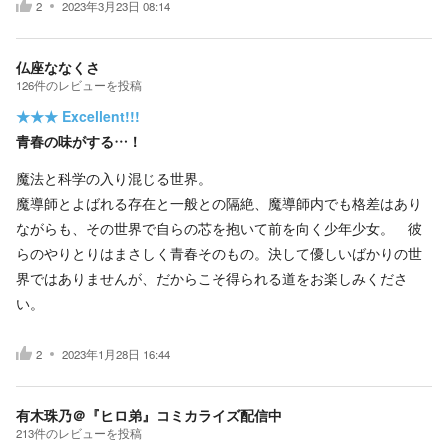
2
2023年3月23日 08:14
仏座ななくさ
126
件の
レビューを投稿
★★★
Excellent!!!
青春の味がする…！
魔法と科学の入り混じる世界。
魔導師とよばれる存在と一般との隔絶、魔導師内でも格差はあり
ながらも、その世界で自らの芯を抱いて前を向く少年少女。 彼
らのやりとりはまさしく青春そのもの。決して優しいばかりの世
界ではありませんが、だからこそ得られる道をお楽しみくださ
い。
2
2023年1月28日 16:44
有木珠乃＠『ヒロ弟』コミカライズ配信中
213
件の
レビューを投稿