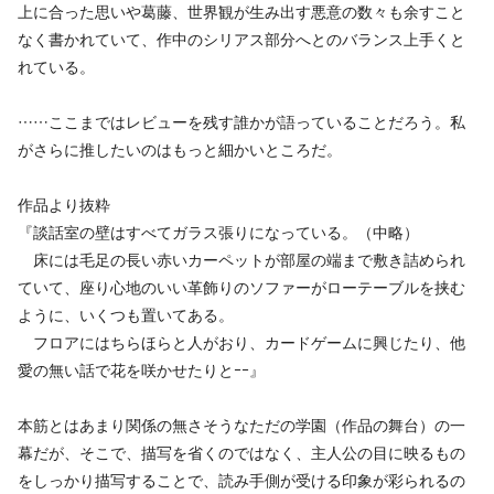
上に合った思いや葛藤、世界観が生み出す悪意の数々も余すこと
なく書かれていて、作中のシリアス部分へとのバランス上手くと
れている。
……ここまではレビューを残す誰かが語っていることだろう。私
がさらに推したいのはもっと細かいところだ。
作品より抜粋
『談話室の壁はすべてガラス張りになっている。（中略）
床には毛足の長い赤いカーペットが部屋の端まで敷き詰められ
ていて、座り心地のいい革飾りのソファーがローテーブルを挟む
ように、いくつも置いてある。
フロアにはちらほらと人がおり、カードゲームに興じたり、他
愛の無い話で花を咲かせたりとｰｰ』
本筋とはあまり関係の無さそうなただの学園（作品の舞台）の一
幕だが、そこで、描写を省くのではなく、主人公の目に映るもの
をしっかり描写することで、読み手側が受ける印象が彩られるの