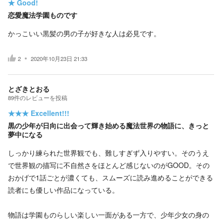
★
Good!
恋愛魔法学園ものです
かっこいい黒髪の男の子が好きな人は必見です。
2
2020年10月23日 21:33
とざきとおる
89
件の
レビューを投稿
★★★
Excellent!!!
黒の少年が日向に出会って輝き始める魔法世界の物語に、きっと
夢中になる
しっかり練られた世界観でも、難しすぎず入りやすい。そのうえ
で世界観の描写に不自然さをほとんど感じないのがGOOD。その
おかげで1話ごとが濃くても、スムーズに読み進めることができる
読者にも優しい作品になっている。
物語は学園ものらしい楽しい一面がある一方で、少年少女の身の