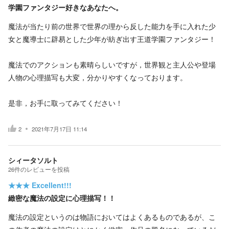
学園ファンタジー好きなあなたへ。
魔法が当たり前の世界で世界の理から反した能力を手に入れた少
女と魔導士に辟易とした少年が紡ぎ出す王道学園ファンタジー！
魔法でのアクションも素晴らしいですが，世界観と主人公や登場
人物の心理描写も大変，分かりやすくなっております。
是非，お手に取ってみてください！
2
2021年7月17日 11:14
シィータソルト
26
件の
レビューを投稿
★★★
Excellent!!!
緻密な魔法の設定に心理描写！！
魔法の設定というのは物語においてはよくあるものであるが、こ