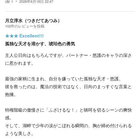
1
2026年6月18日 22:47
月立淳水（つきだてあつみ）
102
件の
レビューを投稿
★★★
Excellent!!!
孤独な天才を溶かす、琥珀色の勇気
主人公日向はもちろんですが、パートナー・悠護のキャラの深さ
に惹かれます。
最強の家柄に生まれ、自分を嫌っていた孤独な天才・悠護。
彼を救ったのは、魔法の技術ではなく、日向のまっすぐな言葉と
抱擁。
特権階級の傲慢さに「ふざけるな！」と啖呵を切るシーンの爽快
感。
そして、湖畔で少年の涙がこぼれる瞬間の、胸が締め付けられる
ような美しさ。