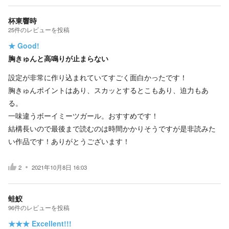
杯東響時
25
件の
レビューを投稿
★
Good!
胸きゅんと高鳴りが止まらない
設定が非常に作り込まれていてすごく面白かったです！
胸きゅんポイントはあり、スカッとするとこもあり、迫力もあ
る。
一味違うボーイミーツガール。おすすめです！
結構長いので最後まで読むのは時間かかりそうですが是非読みた
い作品です！ありがとうございます！
2
2021年10月8日 16:03
蛙鮫
96
件の
レビューを投稿
★★★
Excellent!!!