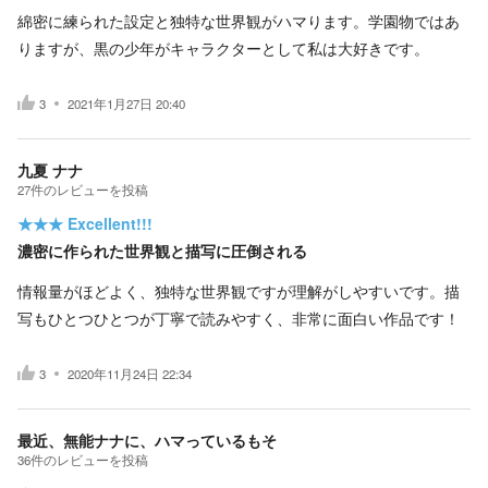
綿密に練られた設定と独特な世界観がハマります。学園物ではあ
りますが、黒の少年がキャラクターとして私は大好きです。
3
2021年1月27日 20:40
九夏 ナナ
27
件の
レビューを投稿
★★★
Excellent!!!
濃密に作られた世界観と描写に圧倒される
情報量がほどよく、独特な世界観ですが理解がしやすいです。描
写もひとつひとつが丁寧で読みやすく、非常に面白い作品です！
3
2020年11月24日 22:34
最近、無能ナナに、ハマっているもそ
36
件の
レビューを投稿