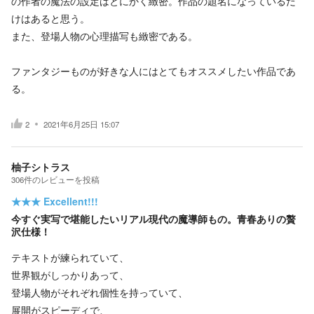
の作者の魔法の設定はとにかく緻密。作品の題名になっているだ
けはあると思う。
また、登場人物の心理描写も緻密である。
ファンタジーものが好きな人にはとてもオススメしたい作品であ
る。
2
2021年6月25日 15:07
柚子シトラス
306
件の
レビューを投稿
★★★
Excellent!!!
今すぐ実写で堪能したいリアル現代の魔導師もの。青春ありの贅
沢仕様！
テキストが練られていて、
世界観がしっかりあって、
登場人物がそれぞれ個性を持っていて、
展開がスピーディで、