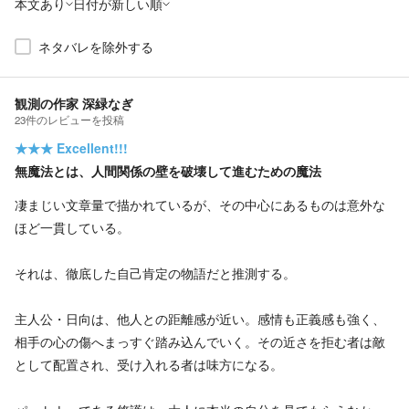
本文あり
日付が新しい順
ネタバレを除外する
観測の作家 深緑なぎ
23
件の
レビューを投稿
★★★
Excellent!!!
無魔法とは、人間関係の壁を破壊して進むための魔法
凄まじい文章量で描かれているが、その中心にあるものは意外な
ほど一貫している。
それは、徹底した自己肯定の物語だと推測する。
主人公・日向は、他人との距離感が近い。感情も正義感も強く、
相手の心の傷へまっすぐ踏み込んでいく。その近さを拒む者は敵
として配置され、受け入れる者は味方になる。