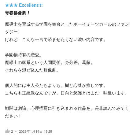
★★★
Excellent!!!
青春群像劇！
魔導士を育成する学園を舞台としたボーイミーツガールのファン
タジー。
けれど、こんな一言で済ませたくない濃い内容です。
学園物特有の恋愛。
魔導士の家系という人間関係。身分差。葛藤。
それらを混ぜ込んだ群像劇。
個人的には主人公たちよりも、樹と心菜が推しです。
こちらも正統派なんですが、日向と悠護とはまた一味違います。
戦闘は勿論、心理描写に引き込まれる作品を、是非読んでみてく
ださい！
2
2023年1月14日 19:25