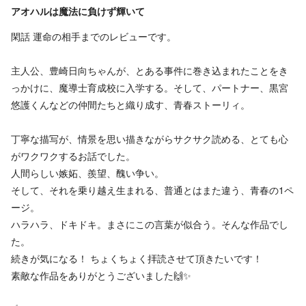
アオハルは魔法に負けず輝いて
閑話 運命の相手までのレビューです。
主人公、豊崎日向ちゃんが、とある事件に巻き込まれたことをき
っかけに、魔導士育成校に入学する。そして、パートナー、黒宮
悠護くんなどの仲間たちと織り成す、青春ストーリィ。
丁寧な描写が、情景を思い描きながらサクサク読める、とても心
がワクワクするお話でした。
人間らしい嫉妬、羨望、醜い争い。
そして、それを乗り越え生まれる、普通とはまた違う、青春の1ペ
ージ。
ハラハラ、ドキドキ。まさにこの言葉が似合う。そんな作品でし
た。
続きが気になる！ ちょくちょく拝読させて頂きたいです！
素敵な作品をありがとうございました🙌✨