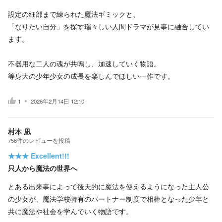
設定の細部まで練られた魔法ギミックと、
「なりたい自分」を探す瑞々しい人間ドラマが見事に融合してい
ます。
不器用な二人の魂が共鳴し、加速していく物語。
等身大の少年少女の成長を楽しんでほしい一作です。
1
2026年2月14日 12:10
村本 凪
756
件の
レビューを投稿
★★★
Excellent!!!
只人から魔法の世界へ
とある出来事によって後天的に魔法を使えるようになった主人公
の少女が、魔法学校特有のパートナー制度で相棒となった少年と
共に魔法や社会を学んでいく物語です。