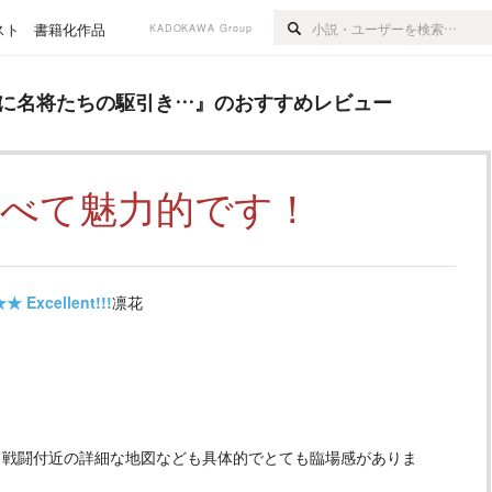
スト
書籍化作品
KADOKAWA Group
の駆引き…
』のおすすめレビュー
場に名将たちの駆引き…
』のおすすめレビュー
すべて魅力的です！
★★
Excellent!!!
凛花
て戦闘付近の詳細な地図なども具体的でとても臨場感がありま