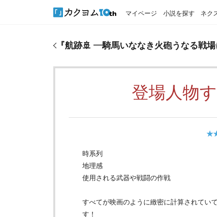
マイページ
小説を探す
ネク
『
航跡🚢 ―騎馬いななき火砲うなる戦場に名将たち
『
航跡🚢 ―騎馬いななき火砲うなる戦
登場人物
★
時系列
地理感
使用される武器や戦闘の作戦
すべてが映画のように緻密に計算されてい
す！