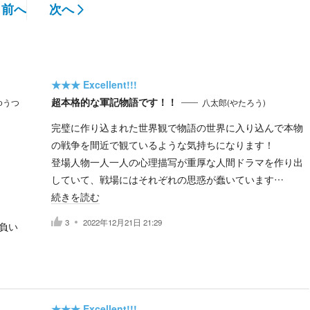
前へ
次へ
★★★
Excellent!!!
超本格的な軍記物語です！！
ゆうつ
八太郎(やたろう)
完璧に作り込まれた世界観で物語の世界に入り込んで本物
の戦争を間近で観ているような気持ちになります！
登場人物一人一人の心理描写が重厚な人間ドラマを作り出
していて、戦場にはそれぞれの思惑が蠢いています…
続きを読む
3
2022年12月21日 21:29
負い
★★★
Excellent!!!