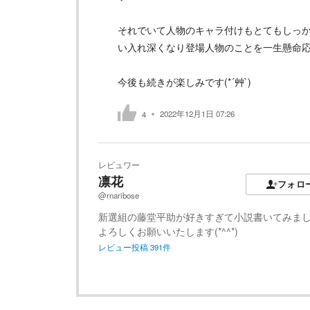
それでいて人物のキャラ付けもとてもしっ
い入れ深くなり登場人物のことを一生懸命
今後も続きが楽しみです(*´艸`)
2022年12月1日 07:26
4
レビュワー
凛花
フォロ
@rnaribose
新選組の藤堂平助が好きすぎて小説書いてみま
よろしくお願いいたします(*^^*)
レビュー投稿
391
件