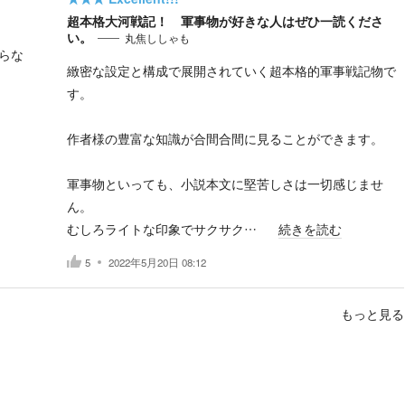
超本格大河戦記！ 軍事物が好きな人はぜひ一読くださ
い。
丸焦ししゃも
らな
緻密な設定と構成で展開されていく超本格的軍事戦記物で
す。
作者様の豊富な知識が合間合間に見ることができます。
軍事物といっても、小説本文に堅苦しさは一切感じませ
ん。
むしろライトな印象でサクサク…
続きを読む
5
2022年5月20日 08:12
もっと見る