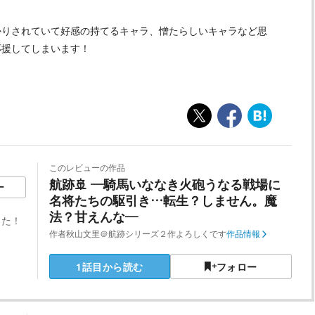
かりされていて好感の持てるキャラ、憎たらしいキャラなど思
応援してしまいます！
このレビューの作品
航跡🚢 ―騎馬いななき火砲うなる戦場に
ー
名将たちの駆引き…転生？しません。魔
法？甘えんな―
した！
作者
秋山文里＠航跡シリーズ２作よろしくです
作品情報
1話目から読む
フォロー