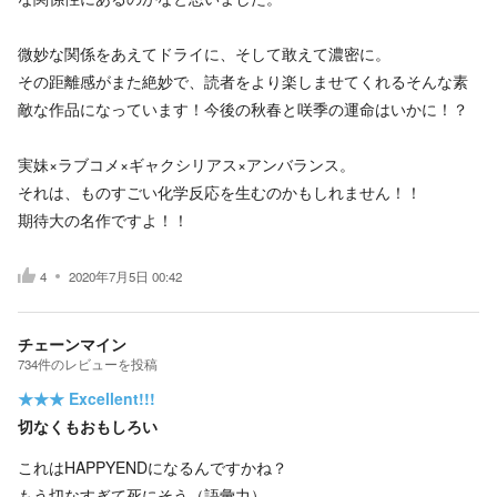
微妙な関係をあえてドライに、そして敢えて濃密に。
その距離感がまた絶妙で、読者をより楽しませてくれるそんな素
敵な作品になっています！今後の秋春と咲季の運命はいかに！？
実妹×ラブコメ×ギャクシリアス×アンバランス。
それは、ものすごい化学反応を生むのかもしれません！！
期待大の名作ですよ！！
4
2020年7月5日 00:42
チェーンマイン
734
件の
レビューを投稿
★★★
Excellent!!!
切なくもおもしろい
これはHAPPYENDになるんですかね？
もう切なすぎて死にそう（語彙力）