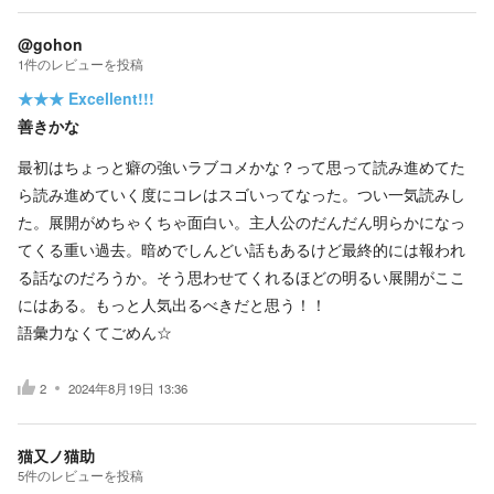
@gohon
1
件の
レビューを投稿
★★★
Excellent!!!
善きかな
最初はちょっと癖の強いラブコメかな？って思って読み進めてた
ら読み進めていく度にコレはスゴいってなった。つい一気読みし
た。展開がめちゃくちゃ面白い。主人公のだんだん明らかになっ
てくる重い過去。暗めでしんどい話もあるけど最終的には報われ
る話なのだろうか。そう思わせてくれるほどの明るい展開がここ
にはある。もっと人気出るべきだと思う！！
語彙力なくてごめん☆
2
2024年8月19日 13:36
猫又ノ猫助
5
件の
レビューを投稿