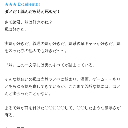
★★★
Excellent!!!
ダメだ！読んだら萌え死ぬぞ！
さて諸君、妹は好きかね？
私は好きだ。
実妹が好きだ、義理の妹が好きだ、妹系後輩キャラが好きだ、妹
を装った赤の他人でも好きだ……。
『妹』この一文字には男のすべてが詰まっている。
そんな妹狂いの私は当然ラノベに始まり、漫画、ゲーム……あり
とあらゆる妹を食してきているが、ここまで芳醇な妹には、ほと
んど出会ったことがない。
まるで妹が口を付けた〇〇に〇〇して、〇〇したような濃厚さが
有る。