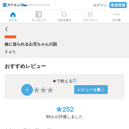
新規登録
ログイン
KADOKAWA Group
妹に迫られるお兄ちゃんの話
ホーム
ランキング
小説を探す
マイページ
その他
妹に迫られるお兄ちゃんの話
まぁち
おすすめレビュー
★で称える
★
★
★
レビューを書く
★
252
89
人が評価しました