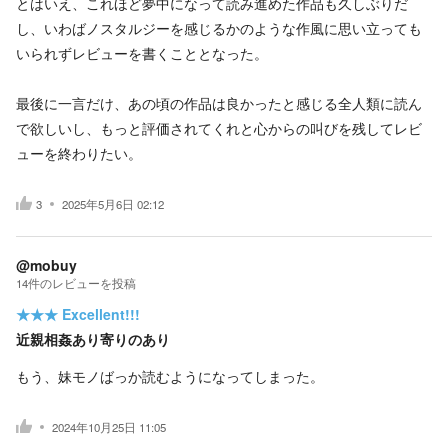
とはいえ、これほど夢中になって読み進めた作品も久しぶりだ
し、いわばノスタルジーを感じるかのような作風に思い立っても
いられずレビューを書くこととなった。
最後に一言だけ、あの頃の作品は良かったと感じる全人類に読ん
で欲しいし、もっと評価されてくれと心からの叫びを残してレビ
ューを終わりたい。
3
2025年5月6日 02:12
@mobuy
14
件の
レビューを投稿
★★★
Excellent!!!
近親相姦あり寄りのあり
もう、妹モノばっか読むようになってしまった。
2024年10月25日 11:05