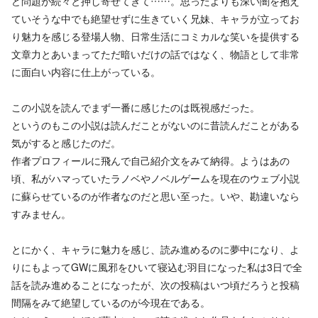
ど問題が続々と押し寄せてきて……。思ったよりも深い闇を抱え
ていそうな中でも絶望せずに生きていく兄妹、キャラが立ってお
り魅力を感じる登場人物、日常生活にコミカルな笑いを提供する
文章力とあいまってただ暗いだけの話ではなく、物語として非常
に面白い内容に仕上がっている。
この小説を読んでまず一番に感じたのは既視感だった。
というのもこの小説は読んだことがないのに昔読んだことがある
気がすると感じたのだ。
作者プロフィールに飛んで自己紹介文をみて納得。ようはあの
頃、私がハマっていたラノベやノベルゲームを現在のウェブ小説
に蘇らせているのが作者なのだと思い至った。いや、勘違いなら
すみません。
とにかく、キャラに魅力を感じ、読み進めるのに夢中になり、よ
りにもよってGWに風邪をひいて寝込む羽目になった私は3日で全
話を読み進めることになったが、次の投稿はいつ頃だろうと投稿
間隔をみて絶望しているのが今現在である。