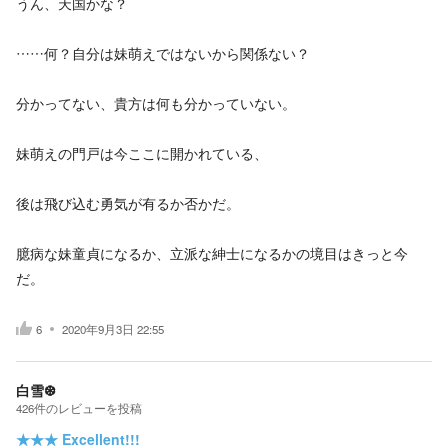
うん、天国かな？
……何？自分は妹萌えではないから関係ない？
分かってない、貴方は何も分かっていない。
妹萌えの門戸は今ここに開かれている、
後は飛び込む勇気が有るか否かだ。
臆病な妹童貞になるか、立派な紳士になるかの境目はきっと今
だ。
6
2020年9月3日 22:55
白雪❆
426
件の
レビューを投稿
★★★
Excellent!!!