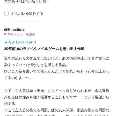
本文あり
日付が新しい順
ネタバレを除外する
@Hirashine
65
件の
レビューを投稿
★★★
Excellent!!!
20年前頃のラノベやノベルゲームを思い出す作風
近年の流行りの作風ではないけど、あの頃の俺達がオタク文化に
染まっていった懐かしさを感じる作品。
ひとこと紹介書いてて焦ったんだけどあれからもう20年以上経っ
てるのかよ……。
さて、主人公は妹（実妹）にタイトル通り迫られるが、余命宣告
がある妹の頼みを強く拒否することもできず……という展開から
始まる。
そこに主人公の抱える問題、妹の友人関係、家族の抱える問題な