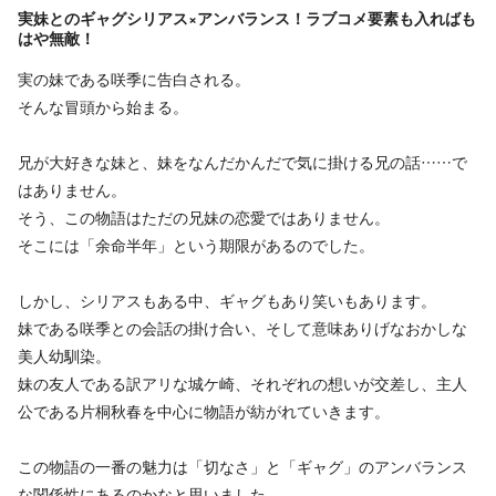
実妹とのギャグシリアス×アンバランス！ラブコメ要素も入ればも
はや無敵！
実の妹である咲季に告白される。
そんな冒頭から始まる。
兄が大好きな妹と、妹をなんだかんだで気に掛ける兄の話……で
はありません。
そう、この物語はただの兄妹の恋愛ではありません。
そこには「余命半年」という期限があるのでした。
しかし、シリアスもある中、ギャグもあり笑いもあります。
妹である咲季との会話の掛け合い、そして意味ありげなおかしな
美人幼馴染。
妹の友人である訳アリな城ケ崎、それぞれの想いが交差し、主人
公である片桐秋春を中心に物語が紡がれていきます。
この物語の一番の魅力は「切なさ」と「ギャグ」のアンバランス
な関係性にあるのかなと思いました。