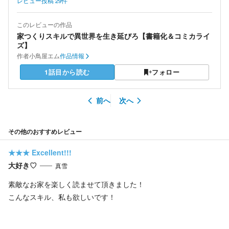
レビュー投稿
29
件
このレビューの作品
家つくりスキルで異世界を生き延びろ【書籍化＆コミカライ
ズ】
作者
小鳥屋エム
作品情報
1話目から読む
フォロー
前へ
次へ
その他のおすすめレビュー
★★★
Excellent!!!
大好き♡
真雪
素敵なお家を楽しく読ませて頂きました！
こんなスキル、私も欲しいです！