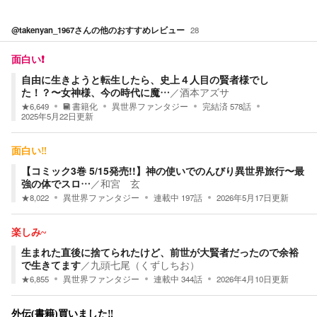
@takenyan_1967
さんの他のおすすめレビュー
28
面白い❗️
自由に生きようと転生したら、史上４人目の賢者様でし
た！？〜女神様、今の時代に魔…
／
酒本アズサ
★
6,649
書籍化
異世界ファンタジー
完結済
578
話
2025年5月22日
更新
面白い‼️
【コミック3巻 5/15発売!!】神の使いでのんびり異世界旅行〜最
強の体でスロ…
／
和宮 玄
★
8,022
異世界ファンタジー
連載中
197
話
2026年5月17日
更新
楽しみ~
生まれた直後に捨てられたけど、前世が大賢者だったので余裕
で生きてます
／
九頭七尾（くずしちお）
★
6,855
異世界ファンタジー
連載中
344
話
2026年4月10日
更新
外伝(書籍)買いました‼