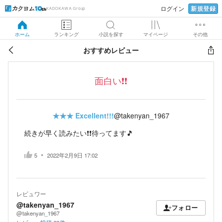
新規登録
ログイン
KADOKAWA Group
ホーム
ランキング
小説を探す
マイページ
その他
おすすめレビュー
面白い❗❗
★★★
Excellent!!!
@takenyan_1967
続きが早く読みたい❗❗待ってます🎵
5
2022年2月9日 17:02
レビュワー
@takenyan_1967
フォロー
@takenyan_1967