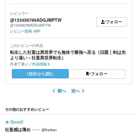
レビュワー
@123456789ADGJMPTW
フォロー
@123456789ADGJMPTW
レビュー投稿
16
件
このレビューの作品
転生した社畜は異世界でも無休で最強へ至る（旧題｜剣は光
より速い－社畜異世界転生）
作者
丁鹿イノ
作品情報
1話目から読む
フォロー
前へ
次へ
その他のおすすめレビュー
★
Good!
社畜感は薄め
@franken