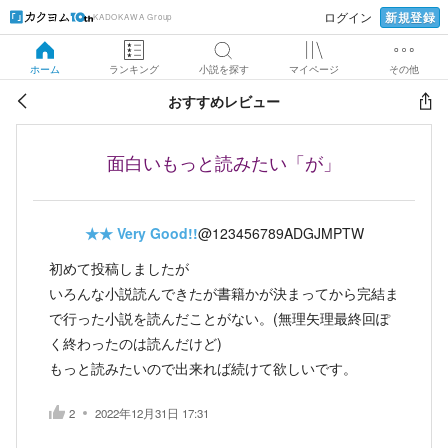
新規登録
ログイン
KADOKAWA Group
ホーム
ランキング
小説を探す
マイページ
その他
おすすめレビュー
面白いもっと読みたい「が」
★★
Very Good!!
@123456789ADGJMPTW
初めて投稿しましたが
いろんな小説読んできたが書籍かが決まってから完結ま
で行った小説を読んだことがない。(無理矢理最終回ぽ
く終わったのは読んだけど)
もっと読みたいので出来れば続けて欲しいです。
2
2022年12月31日 17:31