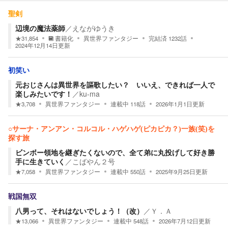
聖剣
辺境の魔法薬師
／
えながゆうき
★
31,854
書籍化
異世界ファンタジー
完結済
1232
話
2024年12月14日
更新
初笑い
元おじさんは異世界を謳歌したい？ いいえ、できれば一人で
楽しみたいです！
／
ku-ma
★
3,708
異世界ファンタジー
連載中
118
話
2026年1月1日
更新
○サーナ・アンアン・コルコル・ハゲハゲ(ピカピカ？)一族(笑)を
探す旅
ビンボー領地を継ぎたくないので、全て弟に丸投げして好き勝
手に生きていく
／
こばやん２号
★
7,058
異世界ファンタジー
連載中
550
話
2025年9月25日
更新
戦国無双
八男って、それはないでしょう！（改）
／
Ｙ．Ａ
★
13,066
異世界ファンタジー
連載中
548
話
2026年7月12日
更新