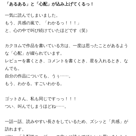
「あるある」と「心配」が込み上げてくるっ！
一気に読んでしまいました。
もう、共感の嵐で、「わかるっ！！！」
と、心の中で叫び続けていたほどです（笑）
カクヨムで作品を書いている方は、一度は思ったことがあるよう
な「心配」が綴られています。
レビューを書くとき、コメントを書くとき、星を入れるとき、な
んでも。
自分の作品についても、うぅ……。
もう、わかる。すごいわかる。
ゴットさん、私も同じですっっ！！！
つい、叫んでしまうほどね……。
一話一話、読みやすい長さをしているため、ズシッと「共感」が
訪れます。