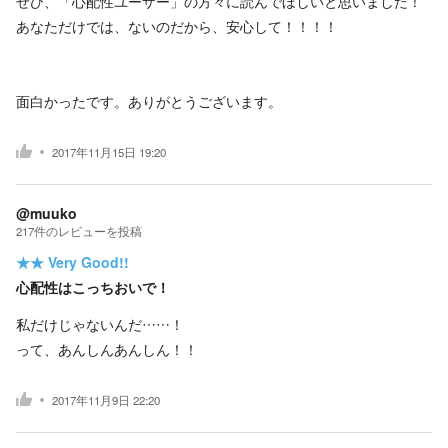
ぜひ、「心配性ユーザー」の方々に読んでほしいと思いました！
あなただけでは、ないのだから、安心して！！！！
面白かったです。ありがとうございます。
2017年11月15日 19:20
@muuko
217
件の
レビューを投稿
★★
Very Good!!
心配性はこっちおいで！
私だけじゃないんだ……！
って、あんしんあんしん！！
2017年11月9日 22:20