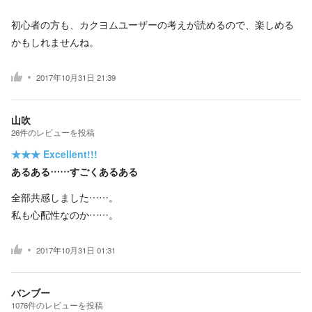
初心者の方も、カクヨムユーザーの考えが読めるので、楽しめる
かもしれませんね。
2017年10月31日 21:39
山吹
26
件の
レビューを投稿
★★★
Excellent!!!
あるある……すごくあるある
全部共感しました……。
私も心配性なのか……。
2017年10月31日 01:31
バンブー
1076
件の
レビューを投稿