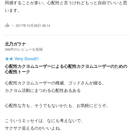
同感することが多い。心配性と言うけれどもっと自由でいいと思
います。
2017年10月28日 08:14
北乃ガラナ
346
件の
レビューを投稿
★★
Very Good!!
心配性カクヨムユーザーによる心配性カクヨムユーザーのための
心配性トーク
心配性カクヨムユーザーの権威、ゴッドさんが綴る、
カクヨム活動にまつわる心配性あるある
心配性な方も、そうでもないかたも、お気軽にどうぞ。
こういうエッセイは、なにも考えないで、
サクサク追えるのがいいよね。