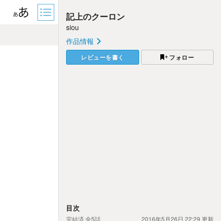
記上のクーロン
siou
作品情報
レビューを書く
フォロー
目次
完結済
全5話
2016年5月26日 22:29
更新