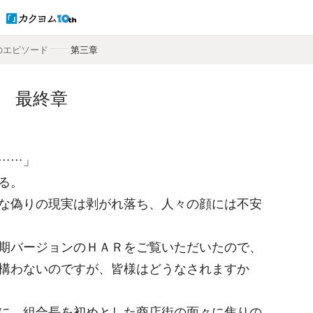
のエピソード
――
第三章
最終章
……」
る。
な偽りの現実は剥がれ落ち、人々の顔には不安
期バージョンのＨＡＲをご覧いただいたので、
構わないのですが、皆様はどうなされますか
に、組合長を初めとした商店街の面々に焦りの