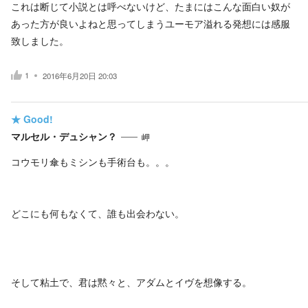
これは断じて小説とは呼べないけど、たまにはこんな面白い奴が
あった方が良いよねと思ってしまうユーモア溢れる発想には感服
致しました。
1
2016年6月20日 20:03
★
Good!
マルセル・デュシャン？
岬
コウモリ傘もミシンも手術台も。。。
どこにも何もなくて、誰も出会わない。
そして粘土で、君は黙々と、アダムとイヴを想像する。