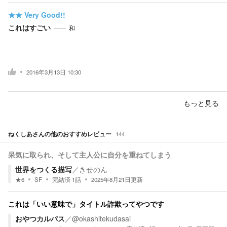
★★
Very Good!!
これはすごい
和
2016年3月13日 10:30
もっと見る
ねくしあ
さんの他のおすすめレビュー
144
呆気に取られ、そして主人公に自分を重ねてしまう
世界をつくる描写
／
きせのん
★
6
SF
完結済
1
話
2025年8月21日
更新
これは「いい意味で」タイトル詐欺ってやつです
おやつカルパス
／
@okashitekudasai