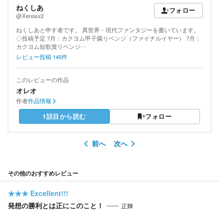
ねくしあ
フォロー
@Xenosx2
ねくしあと申す者です。 異世界・現代ファンタジーを書いています。
◇投稿予定 7月：カクヨム甲子園リベンジ（ファイナルイヤー） 7月：
カクヨム短歌賞リベンジ…
レビュー投稿
145
件
このレビューの作品
オレオ
作者
作品情報
1話目から読む
フォロー
前へ
次へ
その他のおすすめレビュー
★★★
Excellent!!!
発想の勝利とは正にこのこと！
正輝