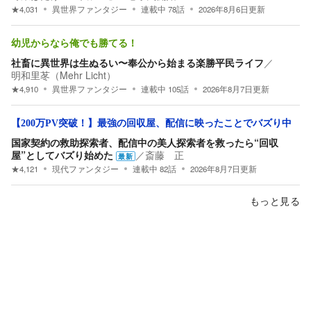
★
4,031
異世界ファンタジー
連載中
78
話
2026年8月6日
更新
幼児からなら俺でも勝てる！
社畜に異世界は生ぬるい〜奉公から始まる楽勝平民ライフ
／
明和里苳（Mehr Licht）
★
4,910
異世界ファンタジー
連載中
105
話
2026年8月7日
更新
【200万PV突破！】最強の回収屋、配信に映ったことでバズり中
国家契約の救助探索者、配信中の美人探索者を救ったら“回収
屋”としてバズり始めた
／
斎藤 正
最新
★
4,121
現代ファンタジー
連載中
82
話
2026年8月7日
更新
もっと見る