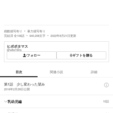
残酷描写有り
暴力描写有り
完結済
全
106
話
640,208
文字
2022年8月21日
更新
ヒポポタマス
@w8a15kts
フォロー
ギフトを贈る
目次
関連小説
詳細
目次
第1話 少し変わった望み
2016年2月29日
公開
乳幼児編
10話