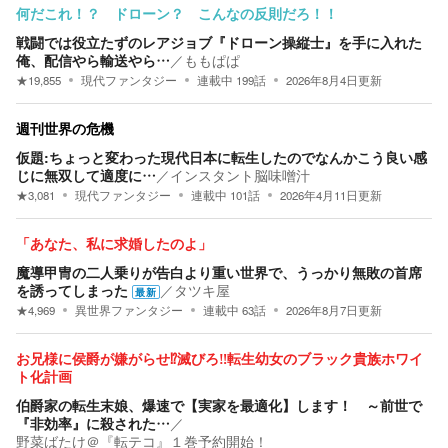
何だこれ！？ ドローン？ こんなの反則だろ！！
戦闘では役立たずのレアジョブ『ドローン操縦士』を手に入れた
俺、配信やら輸送やら…
／
ももぱぱ
★
19,855
現代ファンタジー
連載中
199
話
2026年8月4日
更新
週刊世界の危機
仮題:ちょっと変わった現代日本に転生したのでなんかこう良い感
じに無双して適度に…
／
インスタント脳味噌汁
★
3,081
現代ファンタジー
連載中
101
話
2026年4月11日
更新
「あなた、私に求婚したのよ」
魔導甲冑の二人乗りが告白より重い世界で、うっかり無敗の首席
を誘ってしまった
／
タツキ屋
最新
★
4,969
異世界ファンタジー
連載中
63
話
2026年8月7日
更新
お兄様に侯爵が嫌がらせ⁉滅びろ‼転生幼女のブラック貴族ホワイ
ト化計画
伯爵家の転生末娘、爆速で【実家を最適化】します！ ～前世で
『非効率』に殺された…
／
野菜ばたけ＠『転テコ』１巻予約開始！