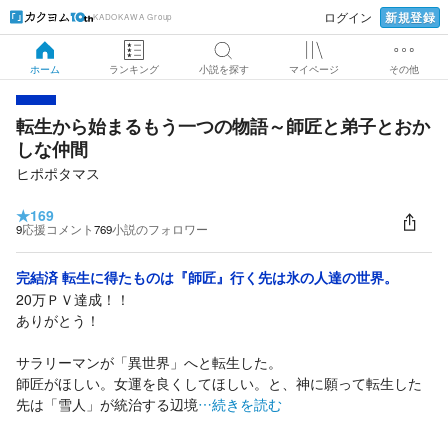
新規登録
ログイン
KADOKAWA Group
ホーム
ランキング
小説を探す
マイページ
その他
転生から始まるもう一つの物語～師匠と弟子とおか
しな仲間
ヒポポタマス
★
169
9
応援コメント
769
小説のフォロワー
完結済 転生に得たものは『師匠』行く先は氷の人達の世界。
20万ＰＶ達成！！
ありがとう！
サラリーマンが「異世界」へと転生した。
師匠がほしい。女運を良くしてほしい。と、神に願って転生した
先は「雪人」が統治する辺境
…続きを読む