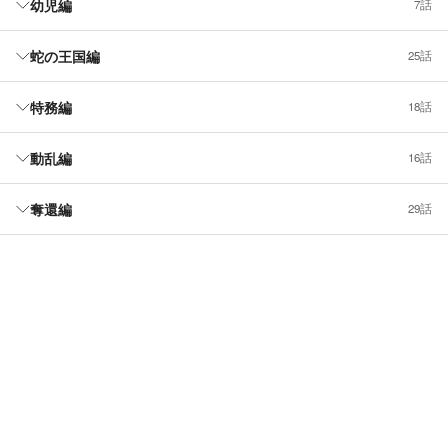
幼児編
7話
蛇の王国編
25話
特務編
18話
動乱編
16話
奪還編
29話