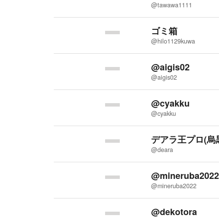
@tawawa1111
ゴミ箱
@hilo1129kuwa
@aigis02
@aigis02
@cyakku
@cyakku
デアラ王プロ(烏
@deara
@mineruba2022
@mineruba2022
@dekotora