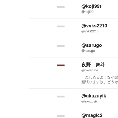
@koji99t
@koji99t
@vvks2210
@vvks2210
@sarugo
@sarugo
夜野 舞斗
@okoshino
楽しめるような小説
@akuzuyik
@akuzuyik
@magic2