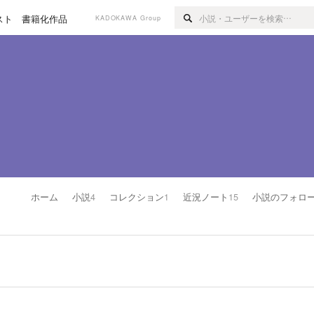
スト
書籍化作品
KADOKAWA Group
ホーム
小説
4
コレクション
1
近況ノート
15
小説のフォロ