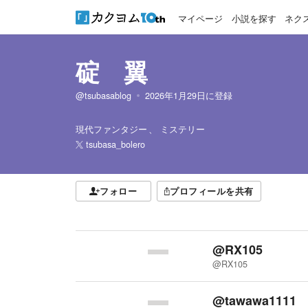
マイページ
小説を探す
ネク
碇 翼
@tsubasablog
2026年1月29日
に登録
現代ファンタジー
ミステリー
tsubasa_bolero
フォロー
プロフィールを共有
@RX105
@RX105
@tawawa1111