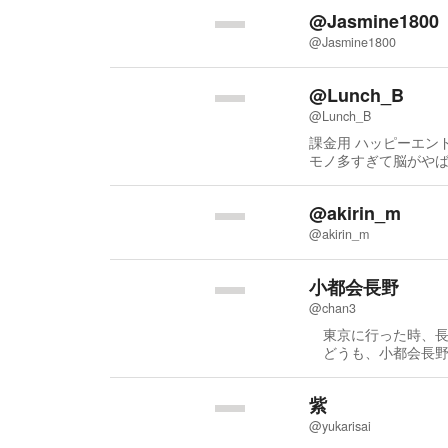
@Jasmine1800
@Jasmine1800
@Lunch_B
@Lunch_B
課金用 ハッピーエンドのその先が一番知
@akirin_m
@akirin_m
小都会長野
@chan3
東京に行った時、長
どうも、小都会長野
紫
@yukarisai