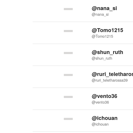
@nana_si
@nana_si
@Tomo1215
@Tomo1215
@shun_ruth
@shun_ruth
@ruri_teletharo
@ruri_teletharossa39
@vento36
@vento36
@ichouan
@ichouan