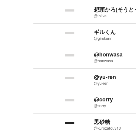
想頭かろ(そうとう
@lolive
ギルくん
@girukunn
@honwasa
@honwasa
@yu-ren
@yu-ren
@corry
@corry
黒砂糖
@kurozatou313