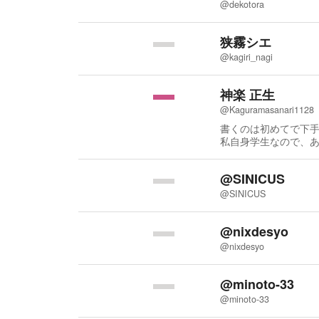
@dekotora
狭霧シエ
@kagiri_nagi
神楽 正生
@Kaguramasanari1128
書くのは初めてで下手
私自身学生なので、
ます。
@SINICUS
@SINICUS
@nixdesyo
@nixdesyo
@minoto-33
@minoto-33