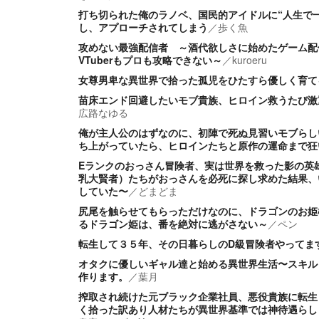
打ち切られた俺のラノベ、国民的アイドルに“人生で
し、アプローチされてしまう
／
歩く魚
攻めない最強配信者 ～酒代欲しさに始めたゲーム配
VTuberもプロも攻略できない～
／
kuroeru
女尊男卑な異世界で拾った孤児をひたすら優しく育て
苗床エンド回避したいモブ貴族、ヒロイン救うたび激
広路なゆる
俺が主人公のはずなのに、初陣で死ぬ見習いモブらし
ち上がっていたら、ヒロインたちと原作の運命まで狂
Eランクのおっさん冒険者、実は世界を救った影の英
乳大賢者）たちがおっさんを必死に探し求めた結果、
していた〜
／
どまどま
尻尾を触らせてもらっただけなのに、ドラゴンのお姫
るドラゴン姫は、番を絶対に逃がさない～
／
ペン
転生して３５年、その日暮らしのD級冒険者やってま
オタクに優しいギャル達と始める異世界生活〜スキル
作ります。
／
葉月
搾取され続けた元ブラック企業社員、悪役貴族に転生
く拾った訳あり人材たちが異世界基準では神待遇らし