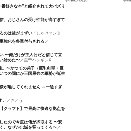
@Nekonozyo
@ka
一番好きな本”と紹介されて大バズり
信、おじさんの受け性能が高すぎて
るのは後がまずい
／
しゃけマンタ
重強化を多重付与される
／
い 〜俺だけが主人公だと信じて立
い始めた〜
／
皇帝ペンギンX
雄。〜かつての弟子（巨乳剣聖・巨
いつの間にか王国最強の軍勢が誕生
様が離してくれません ～一途すぎ
す。
／
さとう
【クラフト】で最高に快適な拠点を
したので今度は俺が搾取する 〜安
く、なぜか忠誠を誓ってくる〜
／