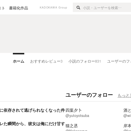
スト
書籍化作品
KADOKAWA Group
ホーム
おすすめレビュー
3
小説のフォロー
831
ユーザーのフ
ユーザーのフォロー
もっと
に依存されて逃げられなくなった件
四葉夕卜
酒
@yutoyotsuba
@win
レた瞬間から、彼女は俺にだけ甘す
猫之丞
岸