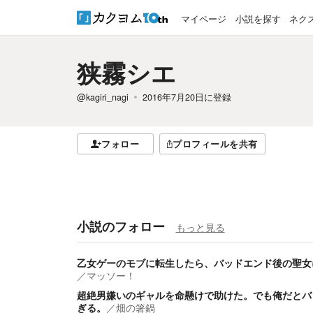
マイページ
小説を探す
ネク
狭霧シエ
@kagiri_nagi
2016年7月20日
に登録
フォロー
プロフィールを共有
小説のフォロー
もっと見る
乙女ゲーのモブに転生したら、バッドエンド後の聖女
／
マッソー！
超絶男嫌いのギャルを命懸けで助けた。でも俺だとバ
ぎる。
／
畑の箸鍋