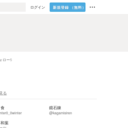
ログイン
新規登録
（無料）
ォロー
5
見る
と食
鏡石錬
ter0_0winter
@kagamisiren
本和葉