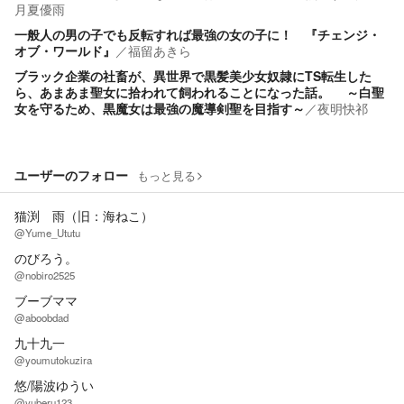
月夏優雨
一般人の男の子でも反転すれば最強の女の子に！ 『チェンジ・
オブ・ワールド』
／
福留あきら
ブラック企業の社畜が、異世界で黒髪美少女奴隷にTS転生した
ら、あまあま聖女に拾われて飼われることになった話。 ～白聖
女を守るため、黒魔女は最強の魔導剣聖を目指す～
／
夜明快祁
ユーザーのフォロー
もっと見る
猫渕 雨（旧：海ねこ）
@Yume_Ututu
のびろう。
@nobiro2525
ブーブママ
@aboobdad
九十九一
@youmutokuzira
悠/陽波ゆうい
@yuberu123