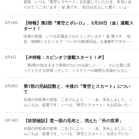
す！
『ITオヤジ』第22話では、そのネットの向こう側――C組の司令塔
～残された妹を守るため、パパは完璧な女子高生を演じきります
皆様、いつも『青空とスカート』を応援していただき、本当にあ
として立っていた「中身が46歳のITエンジニアパパ」の視点か
～』 https://kakuyomu.jp/works/2912051596810966215 【あらすじ・
りがとうございます！ 碇 翼です。 先日お伝えした通り、いよい
ら、あの異常な試合が語られています。 必死にドジっ子を装って
見どころ】 事故で命を落とした46歳の「IT部門の管理職（オヤ
よ本編の第2部『青空とボレロ』の連載がスタートいたしました！
暗躍していたツバサの動きは、歴戦のITオヤジの目にはどう映っ
ジ）」が、一緒に巻き込まれた高1（16歳）の長女（超絶美少女）
少し気になっているのですが、第2部本編は、第1部（文化祭）の
【特報】第2部『青空とボレロ』、3月20日（金）連載ス
3月16日
ていたのか？ そして、放たれた魔球のカラクリを見たパパの反応
の体に転生！？ 残された中1の妹（次女）を守るため、オヤジの
直後である「秋」からスタートし、「冬（バレンタイン）」の激
タート！
は……？ 「必死にシステムに抗う理系男子」と「大人の余裕でリ
【冷徹なビジネスロジック】と【超絶美貌】をフル稼働させて、
闘を経て、「春の卒業式」へと向かう物語となっています。 現実
スクヘッジするITオヤジ」。 中身がゴリゴリのエンジニア同士だ
理不尽な大人たちや「むせ返るようなお嬢様生態系」に立ち向か
の世界ではすっかり春めいて、桜も咲き始める心地よい季節にな
読者の皆様、いつも応援ありがとうございます！ 碇 翼です。 現
からこその、奇妙なすれ違いと静かな共鳴がネットを挟んで起き
う限界サバイバル・コメディです。 ★ツバサファン必見のポイン
ってきました。 そのため、「今から秋や冬の話を読むのは少し季
在、朝8時にスピンオフ『ツバサの観測日誌』を連載中ですが……
ていました。 「あの時、ネットの向こう側ではこんな腹の探り合
ト！ 新作の舞台は、ツバサたちと同じ「私立青藍学園」です！
節外れかな？」と感じさせてしまっているかもしれません。執筆
大変お待たせいたしました。 いよいよ今週末、3月20日（金・
いが起きていたのか！」と、立体的に楽しんでいただける仕掛け
『青空とスカート』でツバサが見せる「理系脳でのツッコミ」や
スケジュールの都合上、現実の季節とずれてしまって申し訳あり
祝）夜20時より、本編の第2部『青空とボレロ』の連載をスタート
になっております。 本日のエピソードはこちらからお読みいただ
「不条理な女子力空間でのパニック」がお好きな方には、絶対に
ません……！ ですが、寒さと湿度が高まるにつれて加速していく
【🎉特報：スピンオフ連載スタート！🎉】
3月4日
いたします！ 第2部では、秋から冬にかけての学園を舞台に、ツ
けます！ ▼『現在46歳ITオヤジ〜』第22話
刺さる自信作となっています。（本作の主人公はビジネス脳で女
「女子校の密室劇」と、ツバサたちの熱い反逆劇は、季節のズレ
バサたち『聖域』のメンバーが、姿なきサイバーテロや暴走する
[https://kakuyomu.jp/works/2912051596810966215/episodes/291205159
子校をハックします笑） まずは本日、ご挨拶代わりに「第1話」
を吹き飛ばすくらい熱量高く書き上げていますので、ぜひ最後ま
「第2部が始まるまで更新がないのは寂しい……」 そんな風に思
学園AI『マミ』と物理法則（アナログ）で真っ向から激突しま
7170325885](https://www.google.com/search?
を公開いたしました！ 明日の朝にはスピンオフ最終話の公開と同
でお付き合いいただければ嬉しいです！ ☀️ スピンオフは「今の季
ってくださる皆様（そして、ミステリーの緻密な伏線から少しだ
す。 氷の指揮官（玲奈先輩）やヤンデレ聖女（咲良先輩）の執着
q=https://kakuyomu.jp/works/2912051596810966215/episodes/2912051
時に、こちらの新作も「第2話」をドカンと更新し、週末で一気に
節」に合わせています！ 本編が少し季節外れになってしまった
け解放されたい著者）のために、本日より特別スピンオフの連載
もさらに加速……！？ 【今後の更新スケジュール】 ☀️ 朝 8:00 ：
597170325885) ▼「あの試合、ツバサ視点だとどうだったっけ？」
読み進められるよう加速していく予定です。 少しでも「面白そ
分、毎朝8時に更新しているスピンオフ『ツバサの観測日誌（ショ
を開始しました！ 『青空とスカート ～ツバサの観測日誌（ショー
スピンオフ『観測日誌』 🌙 夜 20:00：第2部本編『青空とボレロ』
第1部の完結話数と、今後の『青空とスカート』につい
2月25日
と気になった方はこちら！ 『青空とスカート』第31回
う！」と思っていただけましたら、ぜひ今のうちに第1話を覗いて
ート・ログ）』の方は、極力「今の現実の時期（春〜新学期）」
ト・ログ）～』 （※作品ページはこのリンクから飛べます→
第2部の開幕まで、朝のスピンオフを楽しみながら今しばらくお待
て
[https://kakuyomu.jp/works/822139844168187275/episodes/8221398447
いただき、フォロー（ブックマーク）して明日の更新をお待ちい
の空気感を反映したエピソードをお届けできるように調整して書
[https://kakuyomu.jp/my/works/822139846292208147]） 本編のシリア
ちください！
72315453](https://www.google.com/search?
ただければ嬉しいです！ 引き続き、『青空とスカート』ならびに
いています。 春の陽気の中でのドタバタや、新しい季節ならでは
スな裏側で起きていた、女子校ならではの「非合理なバグ」に対
全国の共犯者の皆様、ごきげんよう。 ……あ、失礼しました。こ
q=https://kakuyomu.jp/works/822139844168187275/episodes/82213984
新作をよろしくお願いいたします！
の女子校の非合理な生態に、ツバサが相変わらず理系ロジックで
し、ツバサが理系ロジックでツッコミを入れては自爆する……と
んにちは、碇翼です。 いつも『青空とスカート』をお読みいただ
4772315453) 面白かったら、それぞれの作品に★（星）や応援コメ
ツッコミを入れまくっています（笑）。 ですので、ぜひ！ 朝はス
いう、1話500文字程度でサクッと読める日常ショートコメディで
き、本当にありがとうございます！ 本日は、今後の公開スケジュ
ントを投下して、彼女（彼？）たちの熱い頭脳戦を労ってやって
ピンオフで「今の季節の爽やかな（？）笑い」を、 夜は本編で
す。 ドロドロの事件は一切起きません。ただただ、質量保存の法
ールと物語のさきのめどについてお知らせしたく、筆をとりまし
いただけると嬉しいです！ 引き続き、両作品ともによろしくお願
「秋冬のヒリヒリするようなサスペンス」を、 それぞれ違った味
則を無視する「女子のお弁当トレード」や、空間の位相幾何学を
【吹部秘話】窓一面の毛布と、消えた「外の世界」
2月19日
た（キーボードを叩きました、ですね）。 ■ 今夜20時に「第48
いいたします。
わいとして楽しんでいただければ幸いです。 これからも『青空と
歪める「自撮りアプリ」に、理系男子が翻弄されるだけの平和な
話」を公開します！ 現在、第47話まで公開中ですが、本日の20時
スカート』の世界を、表からも裏からも盛り上げていきますの
清涼剤となっております。 第2部開幕までの「つなぎ」として、
全国の共犯者の皆様、ごきげんよう。 ……あ、失礼しました。こ
に最新となる第48話を更新いたします。ぜひ、今夜の更新もお楽
で、ツバサたち『聖域』メンバーの活躍を引き続きよろしくお願
息抜きがてら毎日（※更新頻度に合わせて調整してください）投稿
んにちは、碇翼です。 いつも『青空とスカート』を読んでいただ
しみに！ ■ 第1部の完結について 本作の大きな区切りとなる「第1
いいたします！
していきますので、ぜひこちらのラブコメ世界線にも遊びに来て
き、本当にありがとうございます！ 本作には私の吹奏楽部時代の