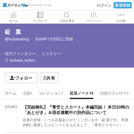
新規登録
ログイン
KADOKAWA Group
ホーム
ランキング
小説を探す
マイページ
その他
碇 翼
@tsubasablog
2026年1月29日
に登録
現代ファンタジー
ミステリー
tsubasa_bolero
フォロー
共有
ホーム
小説
4
コレクション
1
近況ノート
15
小説のフォロー
2
【完結御礼】『青空とスカート』本編完結！ 本日20時の
5月28日
「あとがき」＆現在連載中の別作品について
読者の皆様、いつも応援ありがとうございます。碇 翼です。 昨夜
20時に更新したエピソードをもちまして、『青空とスカート』第1
部・第2部の「本編」が無事に完結いたしました！ 1200人の乙女