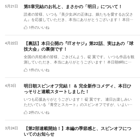
たちが物理法則で鉄の扉をこじ開けたあの瞬間、私自身も筆を走
第5章完結のお礼と、まさかの「明日」について！
5月21日
らせながら、翼たちと一緒に青藍学園に吹く爽やかな春の風を感
じていました。最後まで温かい応援をいただき、本当にありがと
読者の皆様、いつも『美少女JKの正体は、娘たちを愛するお父さ
うございました。 ■本日【20時】、「完結あとがき＆新章予告」
ん』を応援していただき、本当にありがとうございます！ 本日、
を公開します！ 本日このあと20時に、エピローグとなる「完結あ
第51話を更新し、無事に【第5章】が完結いたしました。 遥ちゃ
1
件のいいね
とがき」をアップする予定です。 理系男子・伊藤つばさの「絶対
んとの過去の因縁、そして不器用なITオヤジの泥だらけのダンス
にバレてはいけない女子校生活」は、次なるステージ【2年生編】
からの和解……執筆しながら、私自身もちょっと泣きそうになっ
へと進みます。次回の翼を待ち受けるのは、前作以上の大ピン
ておりました。 今日の第51話のラストシーン、完全に「最終回」
【裏話】本日公開の『ITオヤジ』第22話、実はあの「球
4月22日
チ……！？ 気になる新シリーズの詳細な設定や、ちょっと不穏な
の雰囲気でしたよね。 実は私の頭の中でも、「これで綺麗にハッ
技大会」の裏側です！
キーワードにつきましては、20時公開の「あとがき」にてたっぷ
ピーエンドだな！」と、本気で物語を完結させるつもりだったの
り発表させていただきます。ぜひ楽しみにお待ちください！
です。 ……しかし、いざ完結させようと改めてこれまでの設定を
全国の共犯者の皆様、ごきげんよう。碇 翼です。 いつも作品を観
■【絶賛連載中】もう一つの女子校サバイバル・コメディ！ そし
振り返った時、とんでもないことに気がついてしまいました。
測していただき、本当にありがとうございます！ 本日朝8時に、
て、新シリーズの準備と並行して、現在もう一つの作品をモリモ
「誠（オヤジ）がいなくなった後、残された理桜（リオ）はどう
現在連載中のコメディ『現在46歳ITオヤジ、事故で死んだら16歳
1
件のいいね
リ連載中です！ 『46歳ITオヤジ、事故で死んだら16歳の長女（超
なってしまうのか？」 「そして、役目を終えた誠は、一体どこへ
の長女（超絶美少女）に転生していた件』の第22話を公開いたし
絶美少女）に転生していた件 ～残された妹を守るため、パパは完
行ってしまうのか？」 そうなんです。すべてが綺麗にまとまった
ました。 すでにお読みいただいた方、ありがとうございます！ 実
璧な女子高生を演じきります～』 こちらは、中身が46歳のIT部門
（と作者が勝手に思い込んでいる）ように見えて、実は主人公と
は今回のエピソードについて、ちょっとした裏話（種明かし）を
明日朝スピンオフ完結！ ＆ 完全新作コメディ、本日ひ
4月3日
管理職（オヤジ）が、16歳の長女の体（ハードウェア）に入り込
娘の「その後」という根本的な問題がまだ残っていたので
お届けします。 『ITオヤジ』は『青空とスカート』とは別作品で
っそりと連載スタートしました！
んでしまうお話です。残された妹を守るため、大人のビジネスロ
す……！ 私としては完全に「やりきった！」と感無量だったラス
すが、意図的に『青空とスカート』と同じ「青藍学園」を舞台と
ジックとマネジメント力を総動員して、女子校という未知のネッ
トですが、その直後から、一体どうやって物語が続いていくの
して共有しています。 そして、本日公開した『ITオヤジ』第22話
いつも応援ありがとうございます！ 碇 翼です。 連日お楽しみい
トワークを無双していくサバイバル・コメディとなっています。
か。誠と理桜の運命はどうなるのか。 気になるその続きは……明
で描かれた球技大会の決勝戦……。 お気づきの方もいらっしゃる
ただいている『青空とスカート』のスピンオフですが、いよいよ
『青空とスカート』のロジカルな問題解決やコメディ要素がお好
日公開予定の【第52話】にて明らかになります！ 「えっ、あんな
かもしれませんが、これは今年2月に公開した『青空とスカート』
【明日の朝8時】の更新で最終回（第1部完結）を迎えます。 ツバ
2
件のいいね
きな方には、絶対に楽しんでいただける作品です！（実は同じ
終わり方だったのにどうやって続くの！？」という皆様の予想を
第31回「流体力学の魔球 ～唸る回転数と、卑怯なシステムエラー
サの過酷な女子校偽装サバイバルを最後まで見届けていただけま
「青藍学園」が舞台なので、どこかで見たことのあるキャラクタ
裏切る（？）急展開をお届けしますので、明日の更新をぜひ楽し
～」と、まったく同じ時間・同じ空間で行われた試合なのです！
すと幸いです！ そして……明日の完結を前に、皆様にサプライズ
ーも……？） 現在58話まで進んでおり、オヤジの奮闘はまだまだ
みにお待ちください。 結城家の物語は、ここからさらに予想外の
『青空とスカート』本編では、1年A組のツバサが絶体絶命のピン
なお知らせがあります。 なんと本日、【完全新作】のコメディ小
【第2部連載開始！】本編の季節感と、スピンオフにつ
3月24日
続いておりますので、ぜひこちらも併せてお楽しみいただけると
方向へと転がっていきます。 引き続き、本作を温かく見守ってい
チの中、空調の風向きや物理法則（マグヌス効果）を総動員し
説の連載をスタートしました！ ▼新作はこちら！ 『46歳ITオヤ
いてのお知らせ
嬉しいです！ まずは本日20時公開の「完結あとがき」にて、また
ただけますと幸いです。 これからも応援よろしくお願いいたしま
て、強敵C組に立ち向かう死闘が描かれました。 一方、本日の
ジ、事故で死んだら16歳の長女（超絶美少女）に転生していた件
お会いしましょう！ ―― 碇 翼 ――