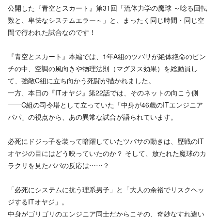
公開した『青空とスカート』第31回「流体力学の魔球 ～唸る回転
数と、卑怯なシステムエラー～」と、まったく同じ時間・同じ空
間で行われた試合なのです！
『青空とスカート』本編では、1年A組のツバサが絶体絶命のピン
チの中、空調の風向きや物理法則（マグヌス効果）を総動員し
て、強敵C組に立ち向かう死闘が描かれました。
一方、本日の『ITオヤジ』第22話では、そのネットの向こう側
――C組の司令塔として立っていた「中身が46歳のITエンジニア
パパ」の視点から、あの異常な試合が語られています。
必死にドジっ子を装って暗躍していたツバサの動きは、歴戦のIT
オヤジの目にはどう映っていたのか？ そして、放たれた魔球のカ
ラクリを見たパパの反応は……？
「必死にシステムに抗う理系男子」と「大人の余裕でリスクヘッ
ジするITオヤジ」。
中身がゴリゴリのエンジニア同士だからこその、奇妙なすれ違い