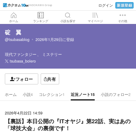
新規登録
ログイン
KADOKAWA Group
ホーム
ランキング
小説を探す
マイページ
その他
碇 翼
@tsubasablog
2026年1月29日
に登録
現代ファンタジー
ミステリー
tsubasa_bolero
フォロー
共有
ホーム
小説
4
コレクション
1
近況ノート
15
小説のフォロー
2
2026年4月22日 14:59
【裏話】本日公開の『ITオヤジ』第22話、実はあの
「球技大会」の裏側です！