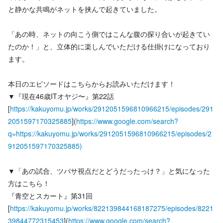
と静かな共鳴がネットを挟んで起きていました。
「あの時、ネットの向こう側ではこんな腹の探り合いが起きてい
たのか！」と、立体的に楽しんでいただける仕掛けになっており
ます。
本日のエピソードはこちらからお読みいただけます！
▼『現在46歳ITオヤジ〜』第22話
[
https://kakuyomu.jp/works/2912051596810966215/episodes/291
2051597170325885
](
https://www.google.com/search?
q=https://kakuyomu.jp/works/2912051596810966215/episodes/2
912051597170325885)
▼「あの試合、ツバサ視点だとどうだったっけ？」と気になった
方はこちら！
『青空とスカート』第31回
[
https://kakuyomu.jp/works/822139844168187275/episodes/8221
39844772315453
](
https://www.google.com/search?