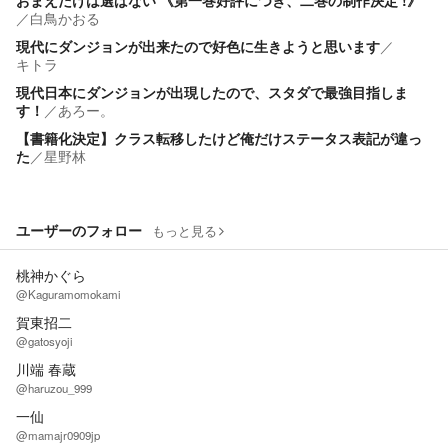
おまえだけは選ばない 《第一巻好評につき、二巻の制作決定 !》
／
白鳥かおる
現代にダンジョンが出来たので好色に生きようと思います
／
キトラ
現代日本にダンジョンが出現したので、スタダで最強目指しま
す！
／
あろー。
【書籍化決定】クラス転移したけど俺だけステータス表記が違っ
た
／
星野林
ユーザーのフォロー
もっと見る
桃神かぐら
@Kaguramomokami
賀東招二
@gatosyoji
川端 春蔵
@haruzou_999
一仙
@mamajr0909jp