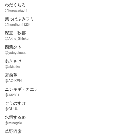
わだくちろ
@kurowadachi
葉っぱふみフミ
@humihumi1234
深空 秋都
@Akito_Shinku
四葉夕卜
@yutoyotsuba
あきさけ
@akisake
宮前葵
@AOIKEN
ニシキギ・カエデ
@432301
ぐうのすけ
@GUUU
水垣するめ
@minagaki
草野猫彦