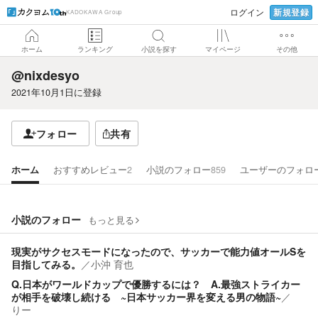
新規登録
ログイン
KADOKAWA Group
ホーム
ランキング
小説を探す
マイページ
その他
@nixdesyo
2021年10月1日
に登録
フォロー
共有
ホーム
おすすめレビュー
2
小説のフォロー
859
ユーザーのフォロ
小説のフォロー
もっと見る
現実がサクセスモードになったので、サッカーで能力値オールSを
目指してみる。
／
小沖 育也
Q.日本がワールドカップで優勝するには？ A.最強ストライカー
が相手を破壊し続ける ~日本サッカー界を変える男の物語~
／
りー