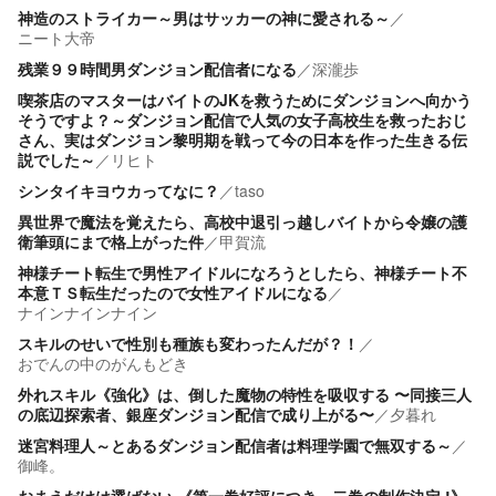
神造のストライカー～男はサッカーの神に愛される～
／
ニート大帝
残業９９時間男ダンジョン配信者になる
／
深瀧歩
喫茶店のマスターはバイトのJKを救うためにダンジョンへ向かう
そうですよ？～ダンジョン配信で人気の女子高校生を救ったおじ
さん、実はダンジョン黎明期を戦って今の日本を作った生きる伝
説でした～
／
リヒト
シンタイキヨウカってなに？
／
taso
異世界で魔法を覚えたら、高校中退引っ越しバイトから令嬢の護
衛筆頭にまで格上がった件
／
甲賀流
神様チート転生で男性アイドルになろうとしたら、神様チート不
本意ＴＳ転生だったので女性アイドルになる
／
ナインナインナイン
スキルのせいで性別も種族も変わったんだが？！
／
おでんの中のがんもどき
外れスキル《強化》は、倒した魔物の特性を吸収する 〜同接三人
の底辺探索者、銀座ダンジョン配信で成り上がる〜
／
夕暮れ
迷宮料理人～とあるダンジョン配信者は料理学園で無双する～
／
御峰。