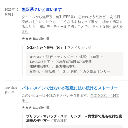
2023年10
無双系？いえ違います
月9日
タイトルから無双系、俺TUEEE系に 思われそうだけど、 ある日
突然力を手にいれたら、 こうなるよねぇって事を、 細かく描写す
るよりも、 粗めディティールで描くことで、 ライトな感
…続きを
読む
★★★
Excellent!!!
女体化したら最強（凶）！？
／
イリュウザ
★
2,233
現代ファンタジー
連載中
440
話
1,042,318
文字
2026年8月6日 07:00
更新
残酷描写有り
暴力描写有り
女性化
性転換
TS
異能
カクヨムオンリー
2023年8
バトルメインではないが逆境に抗い続けるストーリー
月10日
このレビューは小説のネタバレを含みます。
全文を読む（
126
文
字）
★★★
Excellent!!!
ブリッツ・マジック・スケーリング ～異世界で最も複雑な魔
法陣の作り方～
／
支倉凍砂