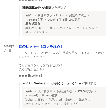
戦略級魔法使いの日常
／
氷河久遠
★
901
異世界ファンタジー
完結済
532
話
1,159,565
文字
2025年6月13日 12:00
更新
暴力描写有り
異世界
転生
魔法
男主人公
ライトノベル
剣
ファンタジー
2024年2
世のヒッキーはコレを読め！
月1日
ってタイトルにしたけどスパダリ兄貴が居ないけりゃ、こうはな
らんやろなんだけど……
でも、勇気をくれる作品なんや！
読めば分かるから！
★★★
Excellent!!!
マイナーVtuberミーコの弱くてニューゲーム
／
下城米雪
★
614
現代ドラマ
完結済
68
話
172,684
文字
2024年9月22日 21:18
更新
Vtuber
配信
現代
成り上がり
兄妹愛
ハートフル
ヒキニート
女性主人公