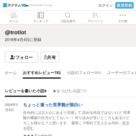
新規登録
ログイン
KADOKAWA Group
ホーム
ランキング
小説を探す
マイページ
その他
@trotlot
2016年4月4日
に登録
フォロー
共有
ホーム
おすすめレビュー
782
小説のフォロー
969
ユーザーのフォ
レビューを書いた小説
9
★をつけた小説
773
2024年3
ちょっと違った世界観が面白い
月6日
自分的には主人公にあまり共感して 読める作品ではないけど 世界
観の構築の仕方がとてもいい！ 作り込みが甘いところもあるけど
そこも味かな？と思います。 最初こそ暗めで主人公も内向
…続き
を読む
★★★
Excellent!!!