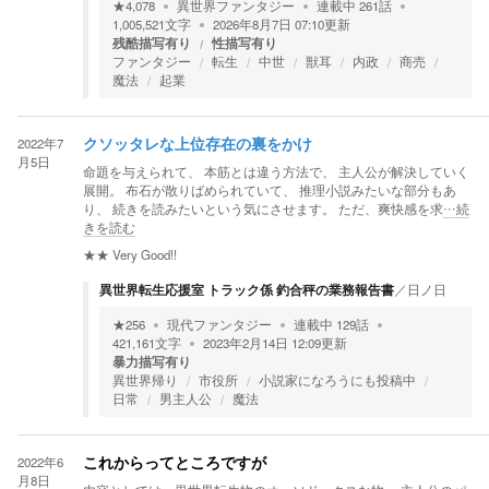
★
4,078
異世界ファンタジー
連載中
261
話
1,005,521
文字
2026年8月7日 07:10
更新
残酷描写有り
性描写有り
ファンタジー
転生
中世
獣耳
内政
商売
魔法
起業
2022年7
クソッタレな上位存在の裏をかけ
月5日
命題を与えられて、 本筋とは違う方法で、 主人公が解決していく
展開。 布石が散りばめられていて、 推理小説みたいな部分もあ
り、 続きを読みたいという気にさせます。 ただ、爽快感を求
…続
きを読む
★★
Very Good!!
異世界転生応援室 トラック係 釣合秤の業務報告書
／
日ノ日
★
256
現代ファンタジー
連載中
129
話
421,161
文字
2023年2月14日 12:09
更新
暴力描写有り
異世界帰り
市役所
小説家になろうにも投稿中
日常
男主人公
魔法
2022年6
これからってところですが
月8日