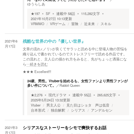
ゆうらしあ
★
197
SF
連載中
58
話
115,282
文字
2021年10月27日 10:13
更新
VRMMO
VRゲーム
冒険
近未来
スキル
2021年6
残酷な世界の中の『優しい世界』
月17日
文章の流れ<ノリ>が良くてサラッと読める中に登場人物の苦悩を
織り込んで書かれているのでストレスフリーで読める作品です。
この流れと、主人公の描かれ方をみると、先がちょっと洒落にな
ら
…続きを読む
★★★
Excellent!!!
24歳、男性。Vtuberを始めるも、女性ファンより男性ファンが
多い件について。
／
Rabbit Queen
★
2,276
現代ドラマ
連載中
55
話
265,625
文字
2025年5月24日 13:32
更新
Vtuber
男主人公
見た目はショタ 声は低音
台本形式
独自解釈
シリアス
アンデルセン
2021年3
シリアスなストーリーをシモで爽快するお話
月17日