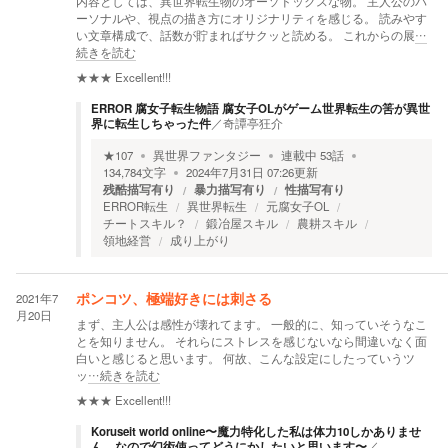
内容としては、異世界転生物のオーソドックスな物。 主人公のパ
ーソナルや、視点の描き方にオリジナリティを感じる。 読みやす
い文章構成で、話数が貯まればサクッと読める。 これからの展
…
続きを読む
★★★
Excellent!!!
ERROR 腐女子転生物語 腐女子OLがゲーム世界転生の筈が異世
界に転生しちゃった件
／
奇譚亭狂介
★
107
異世界ファンタジー
連載中
53
話
134,784
文字
2024年7月31日 07:26
更新
残酷描写有り
暴力描写有り
性描写有り
ERROR転生
異世界転生
元腐女子OL
チートスキル？
鍛冶屋スキル
農耕スキル
領地経営
成り上がり
2021年7
ポンコツ、極端好きには刺さる
月20日
まず、主人公は感性が壊れてます。 一般的に、知っていそうなこ
とを知りません。 それらにストレスを感じないなら間違いなく面
白いと感じると思います。 何故、こんな設定にしたっていうツ
ッ
…続きを読む
★★★
Excellent!!!
Koruseit world online〜魔力特化した私は体力10しかありませ
ん なので幻術使ってどうにかしたいと思います〜
／