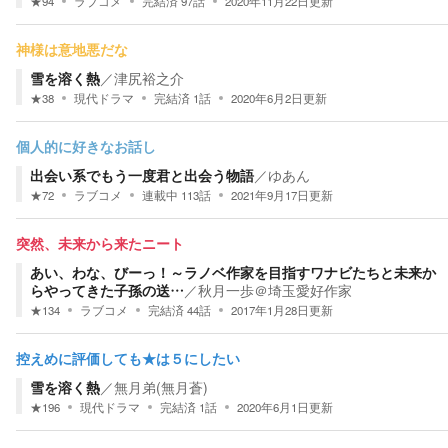
★
94
ラブコメ
完結済
97
話
2020年11月22日
更新
神様は意地悪だな
雪を溶く熱
／
津尻裕之介
★
38
現代ドラマ
完結済
1
話
2020年6月2日
更新
個人的に好きなお話し
出会い系でもう一度君と出会う物語
／
ゆあん
★
72
ラブコメ
連載中
113
話
2021年9月17日
更新
突然、未来から来たニート
あい、わな、びーっ！～ラノベ作家を目指すワナビたちと未来か
らやってきた子孫の送…
／
秋月一歩＠埼玉愛好作家
★
134
ラブコメ
完結済
44
話
2017年1月28日
更新
控えめに評価しても★は５にしたい
雪を溶く熱
／
無月弟(無月蒼)
★
196
現代ドラマ
完結済
1
話
2020年6月1日
更新