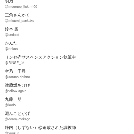
萌乃
@moemoe_itukimi00
三角さんかく
@misumi_sankaku
鈴本 案
@undead
かんた
@rinkan
リンセ@サスペンスアクション執筆中
@RINSE_23
空乃 千尋
@sorano-chihiro
津蔵坂あけび
@fellow-again
九藤 朋
@kudou
泥んことかげ
@doronkotokage
静内（しずない）@追放された調教師
@yuuzuru