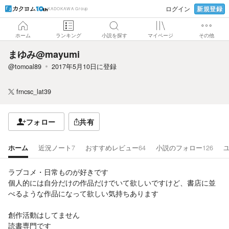
新規登録
ログイン
KADOKAWA Group
ホーム
ランキング
小説を探す
マイページ
その他
まゆみ@mayumi
@tomoal89
2017年5月10日
に登録
frncsc_lat39
フォロー
共有
ホーム
近況ノート
7
おすすめレビュー
64
小説のフォロー
126
ラブコメ・日常ものが好きです
個人的には自分だけの作品だけでいて欲しいですけど、書店に並
べるような作品になって欲しい気持ちあります
創作活動はしてません
読書専門です