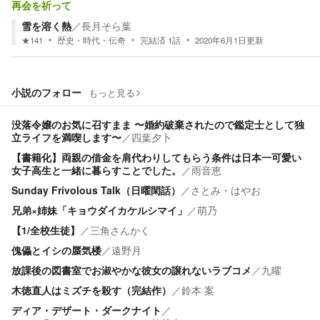
再会を祈って
雪を溶く熱
／
長月そら葉
★
141
歴史・時代・伝奇
完結済
1
話
2020年6月1日
更新
小説のフォロー
もっと見る
没落令嬢のお気に召すまま 〜婚約破棄されたので鑑定士として独
立ライフを満喫します〜
／
四葉夕卜
【書籍化】両親の借金を肩代わりしてもらう条件は日本一可愛い
女子高生と一緒に暮らすことでした。
／
雨音恵
Sunday Frivolous Talk（日曜閑話）
／
さとみ・はやお
兄弟×姉妹「キョウダイカケルシマイ」
／
萌乃
【1/全校生徒】
／
三角さんかく
傀儡とイシの蜃気楼
／
遠野月
放課後の図書室でお淑やかな彼女の譲れないラブコメ
／
九曜
木徳直人はミズチを殺す（完結作）
／
鈴本 案
ディア・デザート・ダークナイト
／