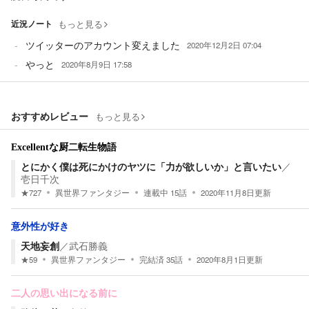
近況ノート
もっと見る
ツイッターのアカウント変えました
2020年12月2日 07:04
やっと
2020年8月9日 17:58
おすすめレビュー
もっと見る
Excellentな厨二転生物語
とにかく僕は死にかけのヤツに「力が欲しいか」と言いたい
／
壱日千次
★
727
異世界ファンタジー
連載中
15
話
2020年11月8日
更新
意外性が好き
天地妄創
／
武石勝義
★
59
異世界ファンタジー
完結済
35
話
2020年8月1日
更新
二人の思い出になる前に