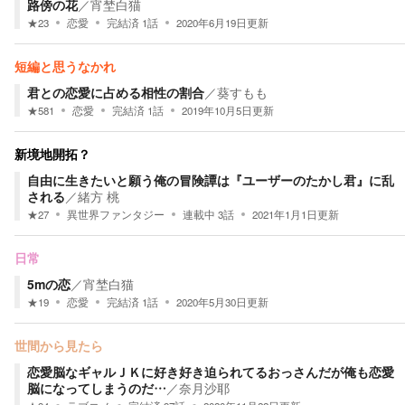
路傍の花
／
宵埜白猫
★
23
恋愛
完結済
1
話
2020年6月19日
更新
短編と思うなかれ
君との恋愛に占める相性の割合
／
葵すもも
★
581
恋愛
完結済
1
話
2019年10月5日
更新
新境地開拓？
自由に生きたいと願う俺の冒険譚は『ユーザーのたかし君』に乱
される
／
緒方 桃
★
27
異世界ファンタジー
連載中
3
話
2021年1月1日
更新
日常
5mの恋
／
宵埜白猫
★
19
恋愛
完結済
1
話
2020年5月30日
更新
世間から見たら
恋愛脳なギャルＪＫに好き好き迫られてるおっさんだが俺も恋愛
脳になってしまうのだ…
／
奈月沙耶