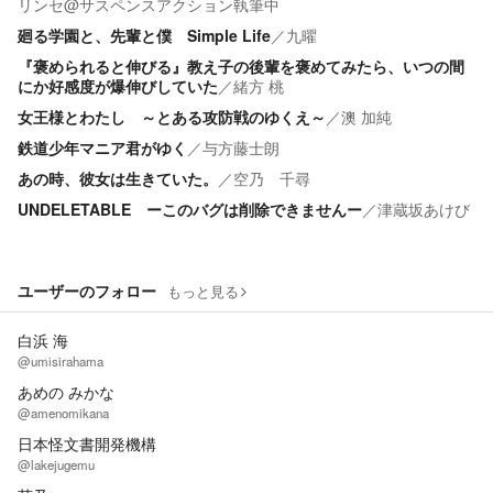
リンセ@サスペンスアクション執筆中
廻る学園と、先輩と僕 Simple Life
／
九曜
『褒められると伸びる』教え子の後輩を褒めてみたら、いつの間
にか好感度が爆伸びしていた
／
緒方 桃
女王様とわたし ～とある攻防戦のゆくえ～
／
澳 加純
鉄道少年マニア君がゆく
／
与方藤士朗
あの時、彼女は生きていた。
／
空乃 千尋
UNDELETABLE ーこのバグは削除できませんー
／
津蔵坂あけび
ユーザーのフォロー
もっと見る
白浜 海
@umisirahama
あめの みかな
@amenomikana
日本怪文書開発機構
@lakejugemu