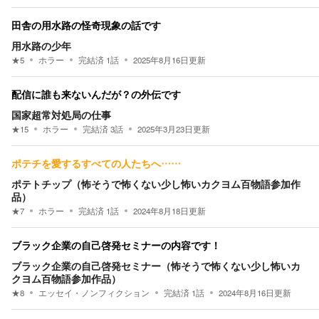
田舎の用水路の怪奇現象の話です
用水路の少年
★
5
ホラー
完結済
1
話
2025年8月16日
更新
配信に誰も来ないんだが？の外伝です
国家超常対処局の仕事
★
15
ホラー
完結済
3
話
2025年3月23日
更新
ポテチを愛するすべての人たちへ……
ポテトチップ（怖そうで怖くない少し怖いカクヨム百物語参加作
品）
★
7
ホラー
完結済
1
話
2024年8月18日
更新
ブラック企業の自己啓発セミナーの内容です！
ブラック企業の自己啓発セミナー（怖そうで怖くない少し怖いカ
クヨム百物語参加作品）
★
8
エッセイ・ノンフィクション
完結済
1
話
2024年8月16日
更新