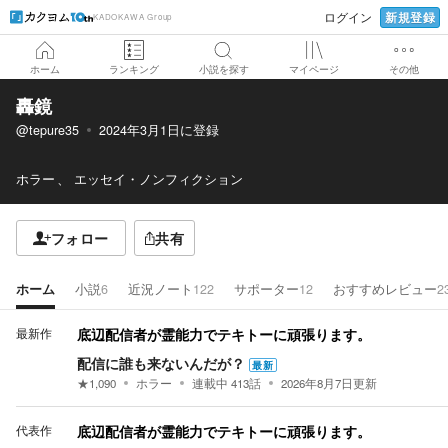
新規登録
ログイン
KADOKAWA Group
ホーム
ランキング
小説を探す
マイページ
その他
轟鏡
@tepure35
2024年3月1日
に登録
ホラー
エッセイ・ノンフィクション
フォロー
共有
ホーム
小説
6
近況ノート
122
サポーター
12
おすすめレビュー
2
最新作
底辺配信者が霊能力でテキトーに頑張ります。
配信に誰も来ないんだが？
最新
★
1,090
ホラー
連載中
413
話
2026年8月7日
更新
代表作
底辺配信者が霊能力でテキトーに頑張ります。