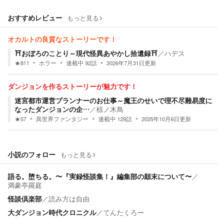
おすすめレビュー
もっと見る
オカルトの良質なストーリーです！
⛩️おぼろのことり～現代怪異あやかし拾遺録⛩️
／
ハデス
★
811
ホラー
連載中
92
話
2026年7月31日
更新
ダンジョンを作るストーリーが魅力です！
迷宮都市運営プランナーのお仕事～魔王のせいで理不尽難易度に
なったダンジョンの企…
／
椋ノ木鳥
★
57
異世界ファンタジー
連載中
129
話
2025年10月6日
更新
小説のフォロー
もっと見る
語る。堕ちる。〜『実録怪談集！』編集部の顛末について〜
／
満豪亭羅庭
怪談倶楽部
／
読み方は自由
大ダンジョン時代クロニクル
／
てんたくろー