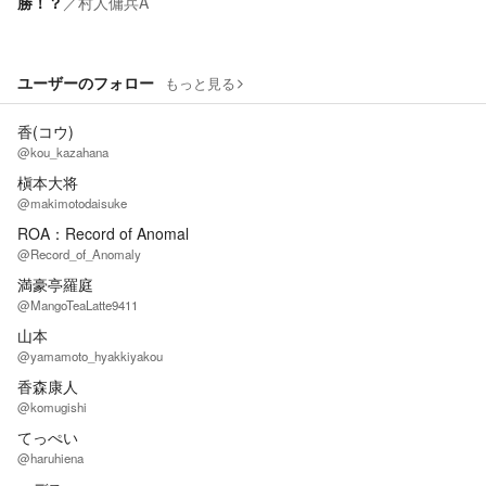
勝！？
／
村人傭兵A
ユーザーのフォロー
もっと見る
香(コウ)
@kou_kazahana
槇本大将
@makimotodaisuke
ROA：Record of Anomal
@Record_of_Anomaly
満豪亭羅庭
@MangoTeaLatte9411
山本
@yamamoto_hyakkiyakou
香森康人
@komugishi
てっぺい
@haruhiena