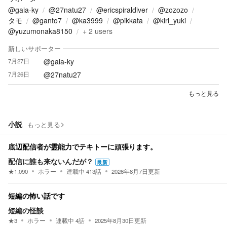
@gaia-ky
@27natu27
@ericspiraldiver
@zozozo
タモ
@ganto7
@ka3999
@pikkata
@kiri_yuki
@yuzumonaka8150
+
2
users
新しいサポーター
@gaia-ky
7月27日
@27natu27
7月26日
もっと見る
小説
もっと見る
底辺配信者が霊能力でテキトーに頑張ります。
配信に誰も来ないんだが？
最新
★
1,090
ホラー
連載中
413
話
2026年8月7日
更新
短編の怖い話です
短編の怪談
★
3
ホラー
連載中
4
話
2025年8月30日
更新