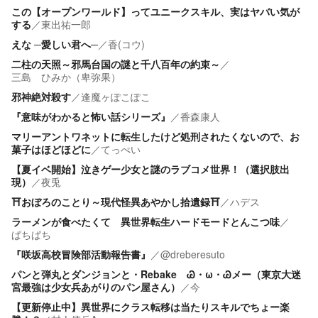
この【オープンワールド】ってユニークスキル、実はヤバい気が
する
／
東出祐一郎
えな ─愛しい君へ─
／
香(コウ)
二柱の天照～邪馬台国の謎と千八百年の約束～
／
三島 ひみか（卑弥果）
邪神絶対殺す
／
逢魔ヶぽこぽこ
『意味がわかると怖い話シリーズ』
／
香森康人
マリーアントワネットに転生したけど処刑されたくないので、お
菓子はほどほどに
／
てっぺい
【夏イベ開始】泣きゲー少女と謎のラブコメ世界！（選択肢出
現）
／
夜兎
⛩️おぼろのことり～現代怪異あやかし拾遺録⛩️
／
ハデス
ラーメンが食べたくて 異世界転生ハードモードとんこつ味
／
ぱちぱち
『咲坂高校冒険部活動報告書』
／
@dreberesuto
パンと弾丸とダンジョンと・Rebake Ꮚ・ω・Ꮚメー（東京大迷
宮最強は少女兵あがりのパン屋さん）
／
今
【更新停止中】異世界にクラス転移は当たりスキルでちょー楽