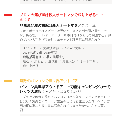
ノロマの運び屋は殺人オートマタで成り上がる……
ん！？
弱虫運び屋の右腕は殺人オートマタ
／
久芳 流
レオ・ポーターはスピードは遅いが丁寧と評判の運び屋だ。 だ
が、ある朝。 『レオ・ポーターを本日付けをもって解雇する』 勤
めていた大手運び屋会社フェデックを理不尽に解雇された。…
★
67
SF
完結済
80
話
158,497
文字
2023年2月23日 20:10
更新
残酷描写有り
暴力描写有り
追放
ざまぁ
運び屋
男主人公
オートマタ
成り上がり
無敵のバンコンで異世界アウトドア
バンコン異世界アウトドア ～万能キャンピングカーで
レッツ大逆転！～
／
たちばなやしおり
ブラック飲食を辞めてバンコン（バン型キャンピングカー）で
しばらく気楽なアウトドア生活をしようと旅立ったコーヘイ。雷
雨の夜に車ごと異世界に召喚されてしまったから、さぁ大変。
召…