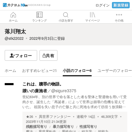
新規登録
ログイン
KADOKAWA Group
ホーム
ランキング
小説を探す
マイページ
その他
落川翔太
@stk22022
2022年9月3日
に登録
フォロー
共有
ホーム
おすすめレビュー
25
小説のフォロー
6
ユーザーのフォロー
これは、贖罪の物語。
贖いの廉施者
／
@sigure3375
世紀834年、別の世界で命を落とした者を聖体と聖遺物を用いて受
肉させ、誕生した「再誕者」によって世界は崩壊の危機を迎えて
いた。 祖国を失い息子の亡骸と共に死地を求めて彷徨う放浪騎…
★
26
異世界ファンタジー
連載中
14
話
46,309
文字
2023年11月10日 21:34
更新
残酷描写有り
暴力描写有り
性描写有り
魔法
異世界転生
男性向け
純文学
超能力