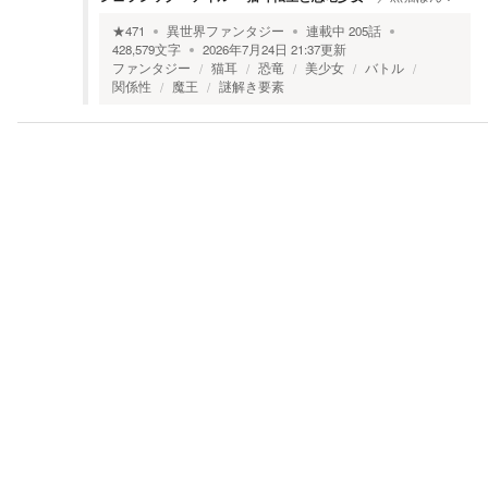
★
471
異世界ファンタジー
連載中
205
話
428,579
文字
2026年7月24日 21:37
更新
ファンタジー
猫耳
恐竜
美少女
バトル
関係性
魔王
謎解き要素