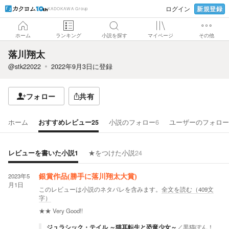
新規登録
ログイン
KADOKAWA Group
ホーム
ランキング
小説を探す
マイページ
その他
落川翔太
@stk22022
2022年9月3日
に登録
フォロー
共有
ホーム
おすすめレビュー
25
小説のフォロー
6
ユーザーのフォロー
レビューを書いた小説
1
★をつけた小説
24
2023年5
銀賞作品(勝手に落川翔太大賞)
月1日
このレビューは小説のネタバレを含みます。
全文を読む（
409
文
字）
★★
Very Good!!
ジュラシック・テイル ～猫耳転生と恐竜少女～
／
黒猫ぽん！