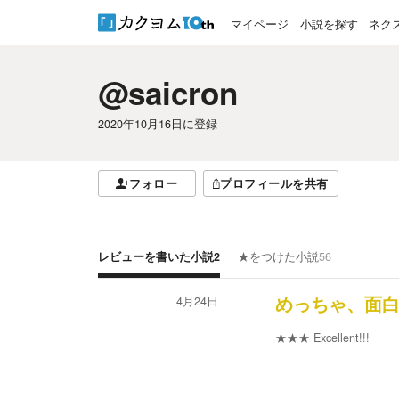
マイページ
小説を探す
ネク
@saicron
2020年10月16日
に登録
フォロー
プロフィールを共有
レビューを書いた小説
2
★をつけた小説
56
4月24日
めっちゃ、面
★★★
Excellent!!!