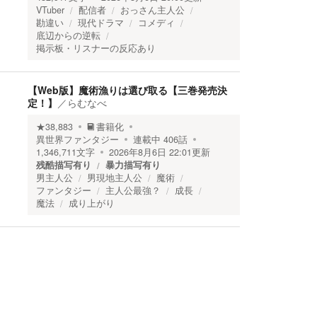
VTuber
配信者
おっさん主人公
勘違い
現代ドラマ
コメディ
底辺からの逆転
掲示板・リスナーの反応あり
【Web版】魔術漁りは選び取る【三巻発売決
定！】
／
らむなべ
★
38,883
書籍化
異世界ファンタジー
連載中
406
話
1,346,711
文字
2026年8月6日 22:01
更新
残酷描写有り
暴力描写有り
男主人公
男現地主人公
魔術
ファンタジー
主人公最強？
成長
魔法
成り上がり