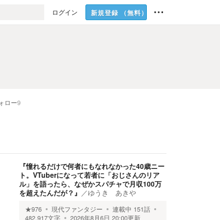
ログイン
新規登録
（無料）
ォロー
9
『憧れるだけで何者にもなれなかった40歳ニー
ト。VTuberになって若者に「おじさんのリア
ル」を語ったら、なぜかスパチャで月収100万
を超えたんだが？』
／
ゆうき あきや
★
976
現代ファンタジー
連載中
151
話
482,917
文字
2026年8月6日 20:00
更新