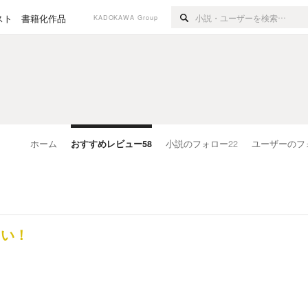
スト
書籍化作品
KADOKAWA Group
ホーム
おすすめレビュー
58
小説のフォロー
22
ユーザーのフ
白い！