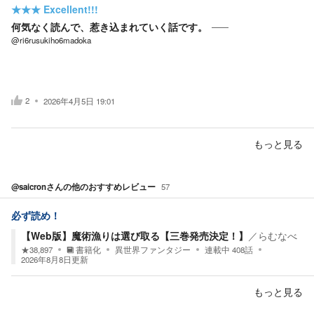
★★★
Excellent!!!
何気なく読んで、惹き込まれていく話です。
@ri6rusukiho6madoka
2
2026年4月5日 19:01
もっと見る
@saicron
さんの他のおすすめレビュー
57
必ず読め！
【Web版】魔術漁りは選び取る【三巻発売決定！】
／
らむなべ
★
38,897
書籍化
異世界ファンタジー
連載中
408
話
2026年8月8日
更新
もっと見る