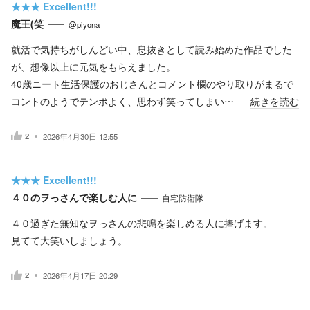
★★★
Excellent!!!
魔王(笑
@piyona
就活で気持ちがしんどい中、息抜きとして読み始めた作品でした
が、想像以上に元気をもらえました。
40歳ニート生活保護のおじさんとコメント欄のやり取りがまるで
コントのようでテンポよく、思わず笑ってしまい…
続きを読む
2
2026年4月30日 12:55
★★★
Excellent!!!
４０のヲっさんで楽しむ人に
自宅防衛隊
４０過ぎた無知なヲっさんの悲鳴を楽しめる人に捧げます。
見てて大笑いしましょう。
2
2026年4月17日 20:29