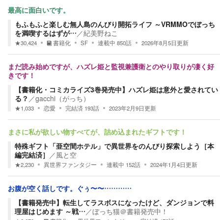
最高に面白いです。
もふもふと楽しむ無人島のんびり開拓ライフ ～VRMMOでぼっち
を満喫するはずが…
／
紀美野ねこ
★
30,424
書籍化
SF
連載中
850
話
2026年8月5日
更新
まだ読み始めですが、ハズレ姫と監視兼護衛とのやり取りが凄く好
きです！
【書籍化・コミカライズ3巻発売中】ハズレ姫は意外と愛されてい
る？
／
gacchi（がっち）
★
1,033
恋愛
完結済
193
話
2023年2月9日
更新
まさに私が欲しい物すべてが、詰め込まれたギフトです！
特殊ギフト「亜空間ホテル」で異世界をのんびり探索しよう［本
編完結済］
／
風と空
★
2,230
異世界ファンタジー
連載中
152
話
2024年1月4日
更新
お腹が空く話しです。ぐぅ〜〜…………
【書籍発売中】転生してラスボスになったけど、ダンジョンで料
理屋はじめます ～戦…
／
ぼっち猫＠書籍発売中！