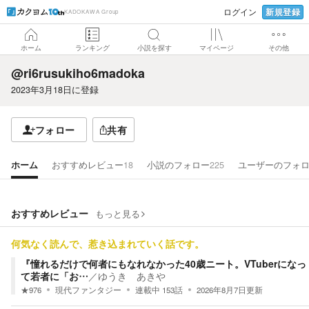
新規登録
ログイン
KADOKAWA Group
ホーム
ランキング
小説を探す
マイページ
その他
@ri6rusukiho6madoka
2023年3月18日
に登録
フォロー
共有
ホーム
おすすめレビュー
18
小説のフォロー
225
ユーザーのフォ
おすすめレビュー
もっと見る
何気なく読んで、惹き込まれていく話です。
『憧れるだけで何者にもなれなかった40歳ニート。VTuberになっ
て若者に「お…
／
ゆうき あきや
★
976
現代ファンタジー
連載中
153
話
2026年8月7日
更新