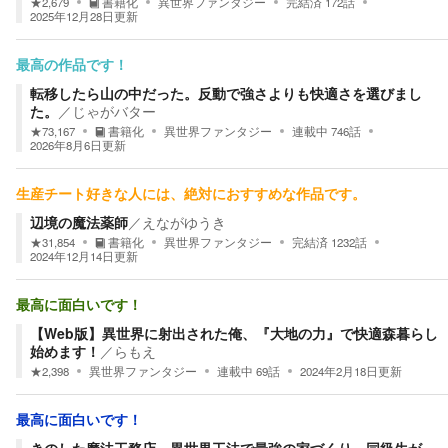
★
2,679
書籍化
異世界ファンタジー
完結済
172
話
2025年12月28日
更新
最高の作品です！
転移したら山の中だった。反動で強さよりも快適さを選びまし
た。
／
じゃがバター
★
73,167
書籍化
異世界ファンタジー
連載中
746
話
2026年8月6日
更新
生産チート好きな人には、絶対におすすめな作品です。
辺境の魔法薬師
／
えながゆうき
★
31,854
書籍化
異世界ファンタジー
完結済
1232
話
2024年12月14日
更新
最高に面白いです！
【Web版】異世界に射出された俺、『大地の力』で快適森暮らし
始めます！
／
らもえ
★
2,398
異世界ファンタジー
連載中
69
話
2024年2月18日
更新
最高に面白いです！