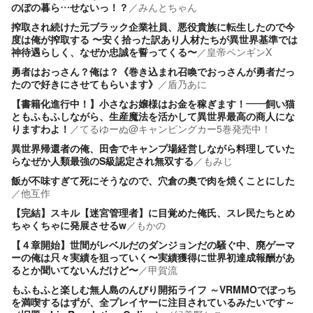
のぼの暮ら…せないっ！？
／
みんとちゃん
搾取され続けた元ブラック企業社員、悪役貴族に転生したので今
度は俺が搾取する 〜安く拾った訳あり人材たちが異世界基準では
神待遇らしく、なぜか忠誠を誓ってくる〜
／
皇帝ペンギンX
勇者はおっさん？俺は？《巻き込まれ召喚でおっさんが勇者だっ
たので好きにさせてもらいます》
／
盾乃あに
【書籍化進行中！】小さなお嬢様はお金を稼ぎます！――飼い猫
ともふもふしながら、生産魔法を活かして異世界最高の商人にな
りますわよ！
／
てるゆーぬ@キャンピングカー5巻発売中！
異世界帰還者の俺、田舎でキャンプ場経営しながら料理していた
らなぜか人類最強のS級認定され無双する
／
もみじ
飯が不味すぎて死にそうなので、穴倉の奥で肉を焼くことにした
／
他互作
【完結】スキル【迷宮管理者】に目覚めた俺氏、スレ民たちとめ
ちゃくちゃに発展させるw
／
もかの
【４章開始】世間がレベルだのダンジョンだの騒ぐ中、廃ゲーマ
ーの俺は只々実績を狙っていく〜実績獲得に世界初達成報酬があ
るとか聞いてないんだけど〜
／
甲賀流
もふもふと楽しむ無人島のんびり開拓ライフ ～VRMMOでぼっち
を満喫するはずが、全プレイヤーに注目されているみたいです～