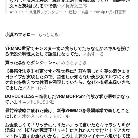
きのした魔法工務店 異世界工法で最強の家づくり 同級生が
次々と英雄になる中で僕…
／
長野文三郎
★
10,827
異世界ファンタジー
連載中
97
話
2023年12月7日
更新
小説のフォロー
もっと見る
VRMMO世界でモンスター食い荒らしてたらなぜかスキルを授け
る伝説の料理人として話題になってた。
／
あずーる
買った森からダンジョンへ
／
めぐろまさき
【書籍化決定】社畜ですが異世界に別荘を買ったら夢の週休１０
日ライフが実現したので、労働しか知らない美少女エルフにオタ
ク文化を教えつつ休暇を満喫していたら、なぜか名領主扱いされ
てました
／
内田ヨシキ
BORDERLESS～進化したVRMMORPGで何故か私が最強になっ
ています～
／
FUKUSUKE
最前線攻略に疲れた俺は、新作VRMMOを最弱職業で楽しむこと
にした
／
水の入ったペットボトル
お金欲しくて「リッチになりたい」って書いたらキャラクリAIが
誤認して【伝説の死霊王リッチ】にされたんですけど！？アカウ
ント作り直すお金ないから、このまま夢のマイホーム追求してほ