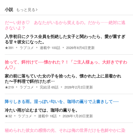
小説
もっと見る
だーい好き♡ あなたがいるから笑えるの。だから……絶対に逃
さないよ？
入学初日にクラス全員を拒絶した女子と関わったら、愛が重すぎ
る甘々彼女になった。
★
391
ラブコメ
連載中
100
話
2026年8月6日
更新
拾って、餌付けて──懐かれた？！「ご主人様ぁっ、大好きですわ
ん♡」
家の前に落ちていた女の子を拾ったら、懐かれた上に居着かれ
た〜手料理で餌付けたポ…
★
219
ラブコメ
完結済
65
話
2026年2月2日
更新
降りしきる雨。湿っぽい匂いを、珈琲の薫りで上書きして──
冷たい雨が止むまでは、珈琲の薫りを。
★
32
ラブコメ
連載中
18
話
2026年1月20日
更新
秘められた彼女の感情の光、それは俺の世界だけを色鮮やかに染