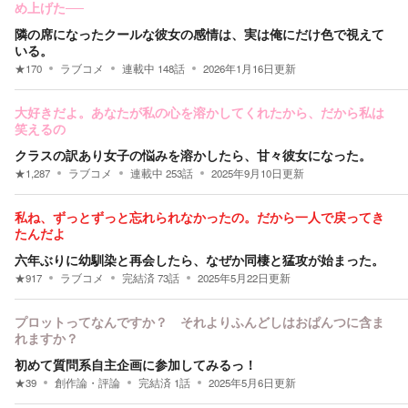
め上げた──
隣の席になったクールな彼女の感情は、実は俺にだけ色で視えて
いる。
★
170
ラブコメ
連載中
148
話
2026年1月16日
更新
大好きだよ。あなたが私の心を溶かしてくれたから、だから私は
笑えるの
クラスの訳あり女子の悩みを溶かしたら、甘々彼女になった。
★
1,287
ラブコメ
連載中
253
話
2025年9月10日
更新
私ね、ずっとずっと忘れられなかったの。だから一人で戻ってき
たんだよ
六年ぶりに幼馴染と再会したら、なぜか同棲と猛攻が始まった。
★
917
ラブコメ
完結済
73
話
2025年5月22日
更新
プロットってなんですか？ それよりふんどしはおぱんつに含ま
れますか？
初めて質問系自主企画に参加してみるっ！
★
39
創作論・評論
完結済
1
話
2025年5月6日
更新