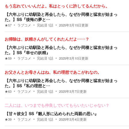
もう忘れていいんだよ。私はとっくに許してるんだから。
【六年ぶりに幼馴染と再会したら、なぜか同棲と猛攻が始まっ
た。】SS『後悔の夢と…
★
57
ラブコメ
完結済
1
話
2025年3月15日
更新
お掃除は、妖精さんがしてくれたんだよ……？
【六年ぶりに幼馴染と再会したら、なぜか同棲と猛攻が始まっ
た。】SS『幸せの妖精』
★
59
ラブコメ
完結済
1
話
2025年3月10日
更新
お父さんとお母さんはね、私の理想であこがれなの。
【六年ぶりに幼馴染と再会したら、なぜか同棲と猛攻が始まっ
た。】SS『私の理想と…
★
63
ラブコメ
完結済
1
話
2025年3月7日
更新
二人には、いつまでも仲良しでいてもらいたいじゃない？
【甘々彼女】SS『雛人形に込められた両親の思い』
★
39
ラブコメ
完結済
1
話
2025年3月4日
更新