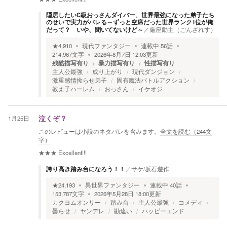
隠居したいC級おっさんダイバー、世界最強になった弟子たち
のせいで実力がバレる～ずっと空席だった世界ランク1位が俺
だって？ いや、聞いてないけど～
／
厳座励主（ごんざれす）
★
4,910
現代ファンタジー
連載中
56
話
214,967
文字
2026年8月7日 12:03
更新
残酷描写有り
暴力描写有り
性描写有り
主人公最強
成り上がり
現代ダンジョン
激重感情拗らせ弟子
固有魔法バトルアクション
教え子ハーレム
おっさん
イケオジ
1月25日
泣くぞ？
このレビューは小説のネタバレを含みます。
全文を読む（
244
文
字）
★★★
Excellent!!!
誇り高き踏み台になろう！！
／
サケ/坂石遊作
★
24,193
異世界ファンタジー
連載中
40
話
153,787
文字
2026年5月28日 18:00
更新
カクヨムオンリー
踏み台
主人公最強
コメディ
曇らせ
ヤンデレ
勘違い
ハッピーエンド