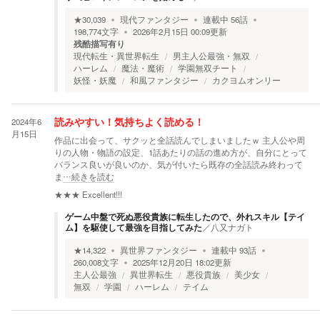
★
30,039
現代ファンタジー
連載中
56
話
198,774
文字
2026年2月15日 00:09
更新
残酷描写有り
現代転生・異世界転生
男主人公最強・無双
ハーレム
魔法・魔術
学園無双チート
妖怪・妖魔
和風ファンタジー
カクヨムオンリー
2024年6
読みやすい！気持ちよく読める！
月15日
作品に出会って、サクッと全話読んでしまいましたｗ 主人公や周
りの人物・物語の設定、1話あたりの話の進め方が、自分にとって
バランス良いが良いのか、気が付いたら既存の全話読み終わって
ま
…続きを読む
★★★
Excellent!!!
ゲーム中盤で死ぬ悪役貴族に転生したので、外れスキル【テイ
ム】を駆使して最強を目指してみた
／
八又ナガト
★
14,322
異世界ファンタジー
連載中
93
話
260,008
文字
2025年12月20日 18:02
更新
主人公最強
異世界転生
悪役貴族
美少女
無双
学園
ハーレム
テイム