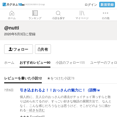
新規登録
ログイン
KADOKAWA Group
ホーム
ランキング
小説を探す
マイページ
その他
@nutti
2020年5月3日
に登録
フォロー
共有
ホーム
おすすめレビュー
90
小説のフォロー
155
ユーザーのフォ
レビューを書いた小説
12
★をつけた小説
78
7月5日
引き込まれるよ！！おっさんの魅力に！（語弊ｗ
個人的に、主人公のおっさんの過去がチョイチョイ薄っすらと散
りばめられてるのが、すっごい好きな物語の展開方法で、 なんと
なく、こんな感じだろうなとは思うけど、そこがどのように描か
れる
…続きを読む
★★★
Excellent!!!