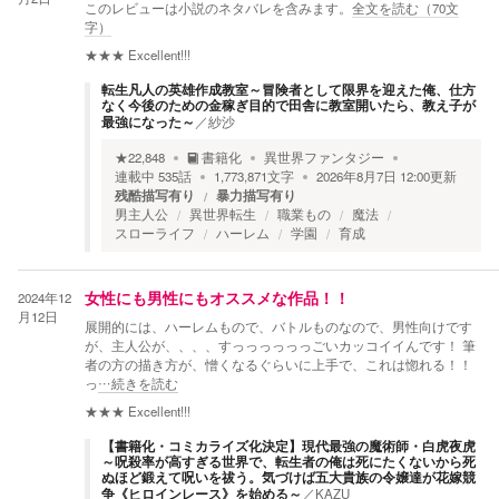
このレビューは小説のネタバレを含みます。
全文を読む（
70
文
字）
★★★
Excellent!!!
転生凡人の英雄作成教室～冒険者として限界を迎えた俺、仕方
なく今後のための金稼ぎ目的で田舎に教室開いたら、教え子が
最強になった～
／
紗沙
★
22,848
書籍化
異世界ファンタジー
連載中
535
話
1,773,871
文字
2026年8月7日 12:00
更新
残酷描写有り
暴力描写有り
男主人公
異世界転生
職業もの
魔法
スローライフ
ハーレム
学園
育成
2024年12
女性にも男性にもオススメな作品！！
月12日
展開的には、ハーレムもので、バトルものなので、男性向けです
が、主人公が、、、、すっっっっっっごいカッコイイんです！ 筆
者の方の描き方が、憎くなるぐらいに上手で、これは惚れる！！
っ
…続きを読む
★★★
Excellent!!!
【書籍化・コミカライズ化決定】現代最強の魔術師・白虎夜虎
～呪殺率が高すぎる世界で、転生者の俺は死にたくないから死
ぬほど鍛えて呪いを祓う。気づけば五大貴族の令嬢達が花嫁競
争《ヒロインレース》を始める～
／
KAZU