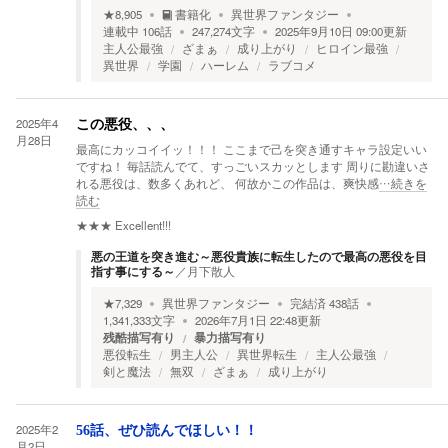
★
8,905
書籍化
異世界ファンタジー
連載中
106
話
247,274
文字
2025年9月10日 09:00
更新
主人公最強
ざまぁ
成り上がり
ヒロイン最強
異世界
学園
ハーレム
ラブコメ
2025年4
この悪役、、、
月28日
最高にカッコイイッ！！！ ここまで己を突き通すキャラ設定いい
ですね！ 毎話読んでて、すっごいスカッとします 周りに勘違いさ
れる悪役は、数多くあれど、 何故かこの作品は、爽快感
…続きを
読む
★★★
Excellent!!!
悪の王道を突き進む～悪役貴族に転生したので最高の悪役を目
指す事にする～
／
月下散人
★
7,329
異世界ファンタジー
完結済
438
話
1,341,333
文字
2026年7月1日 22:48
更新
残酷描写有り
暴力描写有り
悪役転生
男主人公
異世界転生
主人公最強
剣と魔法
無双
ざまぁ
成り上がり
2025年2
56話、ぜひ読んでほしい！！
月2日