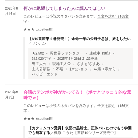
2025年8
何かに絶望してしまった人に読んでほしい
月16日
このレビューは小説のネタバレを含みます。
全文を読む（
155
文
字）
★★★
Excellent!!!
【8/19書籍第１巻発売！】余命一年の公爵子息は、旅をしたい
／
サンボン
★
2,502
異世界ファンタジー
連載中
138
話
312,020
文字
2025年8月26日 21:23
更新
男主人公
現地主人公
ざまぁ/ざまあ
主人公最強
不遇
おねショタ
←第３章から
ハッピーエンド
2025年8
会話のテンポが神がかってる！（ボケとツッコミ的な意
月7日
味でｗ）
このレビューは小説のネタバレを含みます。
全文を読む（
156
文
字）
★★★
Excellent!!!
【カクヨムコン受賞】仮面の黒騎士。正体バレたのでもう学園
でも無双する
／
楓原 こうた【書籍10シリーズ発売中】