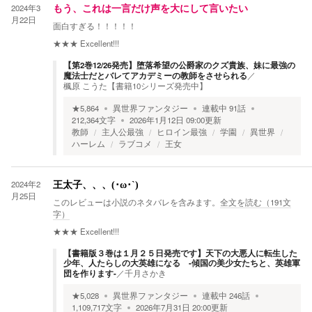
2024年3
もう、これは一言だけ声を大にして言いたい
月22日
面白すぎる！！！！！
★★★
Excellent!!!
【第2巻12/26発売】堕落希望の公爵家のクズ貴族、妹に最強の
魔法士だとバレてアカデミーの教師をさせられる
／
楓原 こうた【書籍10シリーズ発売中】
★
5,864
異世界ファンタジー
連載中
91
話
212,364
文字
2026年1月12日 09:00
更新
教師
主人公最強
ヒロイン最強
学園
異世界
ハーレム
ラブコメ
王女
2024年2
王太子、、、(･ω･`)
月25日
このレビューは小説のネタバレを含みます。
全文を読む（
191
文
字）
★★★
Excellent!!!
【書籍版３巻は１月２５日発売です】天下の大悪人に転生した
少年、人たらしの大英雄になる -傾国の美少女たちと、英雄軍
団を作ります-
／
千月さかき
★
5,028
異世界ファンタジー
連載中
246
話
1,109,717
文字
2026年7月31日 20:00
更新