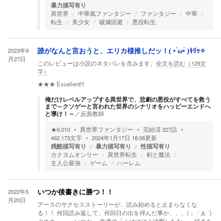
暴力描写有り
異世界
中華風ファンタジー
ファンタジー
中華
転生
美少女
破滅回避
悪役転生
2023年9
誰がなんと言おうと、エリカ様推しだッ！( • ̀ω•́ )ｷﾘｯ✧
月27日
このレビューは小説のネタバレを含みます。
全文を読む（
129
文
字）
★★★
Excellent!!!
俺だけレベルアップする異世界で、悲劇の悪役がすべてを救う
まで～クソゲーと言われた世界のシナリオをハッピーエンドへ
と導け！～
／
反面教師
★
6,010
異世界ファンタジー
完結済
227
話
462,173
文字
2024年1月17日 18:06
更新
残酷描写有り
暴力描写有り
性描写有り
カクヨムオンリー
異世界転生
剣と魔法
主人公最強
ゲーム
ハーレム
2022年5
いつか後書きに勝つ！！
月20日
アースのサクセスストーリーが、読み始めると止まらなくな
る！！ 何回読み返して、何回日の出を拝んだ事か、、、(； ･`д･´)