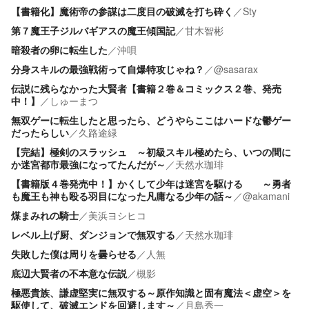
【書籍化】魔術帝の参謀は二度目の破滅を打ち砕く
／
Sty
第７魔王子ジルバギアスの魔王傾国記
／
甘木智彬
暗殺者の卵に転生した
／
沖唄
分身スキルの最強戦術って自爆特攻じゃね？
／
@sasarax
伝説に残らなかった大賢者【書籍２巻＆コミックス２巻、発売
中！】
／
しゅーまつ
無双ゲーに転生したと思ったら、どうやらここはハードな鬱ゲー
だったらしい
／
久路途緑
【完結】極剣のスラッシュ ～初級スキル極めたら、いつの間に
か迷宮都市最強になってたんだが～
／
天然水珈琲
【書籍版４巻発売中！】かくして少年は迷宮を駆ける ～勇者
も魔王も神も殴る羽目になった凡庸なる少年の話～
／
@akamani
煤まみれの騎士
／
美浜ヨシヒコ
レベル上げ厨、ダンジョンで無双する
／
天然水珈琲
失敗した僕は周りを曇らせる
／
人無
底辺大賢者の不本意な伝説
／
槻影
極悪貴族、謙虚堅実に無双する～原作知識と固有魔法＜虚空＞を
駆使して、破滅エンドを回避します～
／
月島秀一