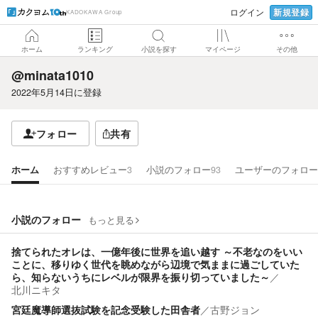
新規登録
ログイン
KADOKAWA Group
ホーム
ランキング
小説を探す
マイページ
その他
@minata1010
2022年5月14日
に登録
フォロー
共有
ホーム
おすすめレビュー
3
小説のフォロー
93
ユーザーのフォロー
小説のフォロー
もっと見る
捨てられたオレは、一億年後に世界を追い越す ～不老なのをいい
ことに、移りゆく世代を眺めながら辺境で気ままに過ごしていた
ら、知らないうちにレベルが限界を振り切っていました～
／
北川ニキタ
宮廷魔導師選抜試験を記念受験した田舎者
／
古野ジョン