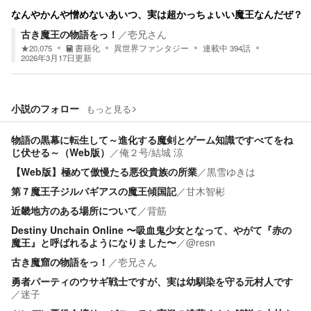
なんやかんや憎めないあいつ、実は超かっちょいい魔王なんだぜ？
古き魔王の物語をっ！
／
壱兄さん
★
20,075
書籍化
異世界ファンタジー
連載中
394
話
2026年3月17日
更新
小説のフォロー
もっと見る
物語の黒幕に転生して～進化する魔剣とゲーム知識ですべてをね
じ伏せる～（Web版）
／
俺２号/結城 涼
【Web版】極めて傲慢たる悪役貴族の所業
／
黒雪ゆきは
第７魔王子ジルバギアスの魔王傾国記
／
甘木智彬
近畿地方のある場所について
／
背筋
Destiny Unchain Online 〜吸血鬼少女となって、やがて『赤の
魔王』と呼ばれるようになりました〜
／
@resn
古き魔窟の物語をっ！
／
壱兄さん
勇者パーティのウサギ戦士ですが、実は幼馴染を守る元村人です
／
迷子