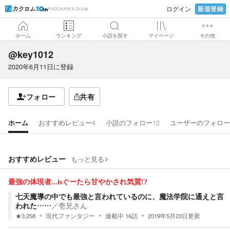
新規登録
ログイン
KADOKAWA Group
ホーム
ランキング
小説を探す
マイページ
その他
@key1012
2020年6月11日
に登録
フォロー
共有
ホーム
おすすめレビュー
4
小説のフォロー
12
ユーザーのフォロー
おすすめレビュー
もっと見る
最強の体現者...isぐーたら甘やかされ気質!?
七天魔導の中でも最強と言われているのに、魔法学院に通えと言
われた……
／
壱兄さん
★
3,258
現代ファンタジー
連載中
16
話
2019年5月23日
更新