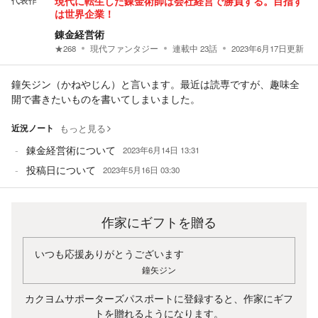
代表作
現代に転生した錬金術師は会社経営で勝負する。目指す
は世界企業！
錬金経営術
★
268
現代ファンタジー
連載中
23
話
2023年6月17日
更新
鐘矢ジン（かねやじん）と言います。最近は読専ですが、趣味全
開で書きたいものを書いてしまいました。
近況ノート
もっと見る
錬金経営術について
2023年6月14日 13:31
投稿日について
2023年5月16日 03:30
作家にギフトを贈る
いつも応援ありがとうございます
鐘矢ジン
カクヨムサポーターズパスポートに登録すると、作家にギフ
トを贈れるようになります。