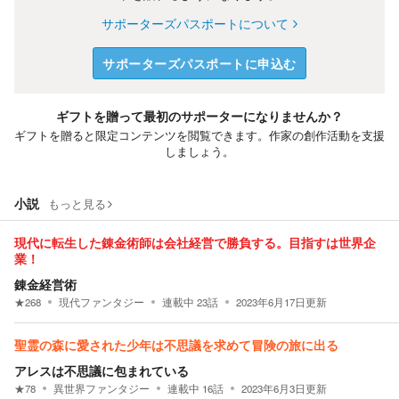
サポーターズパスポートについて
サポーターズパスポートに申込む
ギフトを贈って最初のサポーターになりませんか？
ギフトを贈ると限定コンテンツを閲覧できます。作家の創作活動を支援
しましょう。
小説
もっと見る
現代に転生した錬金術師は会社経営で勝負する。目指すは世界企
業！
錬金経営術
★
268
現代ファンタジー
連載中
23
話
2023年6月17日
更新
聖霊の森に愛された少年は不思議を求めて冒険の旅に出る
アレスは不思議に包まれている
★
78
異世界ファンタジー
連載中
16
話
2023年6月3日
更新