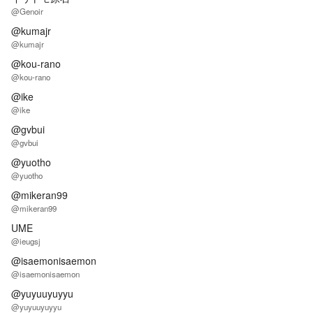
@Genoir
@kumajr
@kumajr
@kou-rano
@kou-rano
@ike
@ike
@gvbui
@gvbui
@yuotho
@yuotho
@mikeran99
@mikeran99
UME
@ieugsj
@isaemonisaemon
@isaemonisaemon
@yuyuuyuyyu
@yuyuuyuyyu