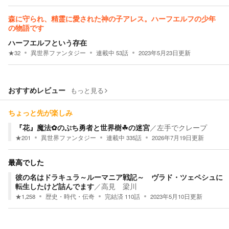
森に守られ、精霊に愛された神の子アレス。ハーフエルフの少年
の物語です
ハーフエルフという存在
★
32
異世界ファンタジー
連載中
53
話
2023年5月23日
更新
おすすめレビュー
もっと見る
ちょっと先が楽しみ
『花』魔法✿のぷち勇者と世界樹☘の迷宮
／
左手でクレープ
★
201
異世界ファンタジー
連載中
335
話
2026年7月19日
更新
最高でした
彼の名はドラキュラ～ルーマニア戦記～ ヴラド・ツェペシュに
転生したけど詰んでます
／
高見 梁川
★
1,258
歴史・時代・伝奇
完結済
110
話
2023年5月10日
更新