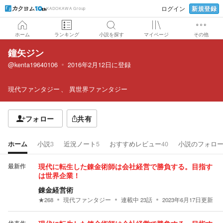
新規登録
ログイン
KADOKAWA Group
ホーム
ランキング
小説を探す
マイページ
その他
鐘矢ジン
@kenta19640106
2016年2月12日
に登録
現代ファンタジー
異世界ファンタジー
フォロー
共有
ホーム
小説
3
近況ノート
5
おすすめレビュー
40
小説のフォロ
最新作
現代に転生した錬金術師は会社経営で勝負する。目指す
は世界企業！
錬金経営術
★
268
現代ファンタジー
連載中
23
話
2023年6月17日
更新