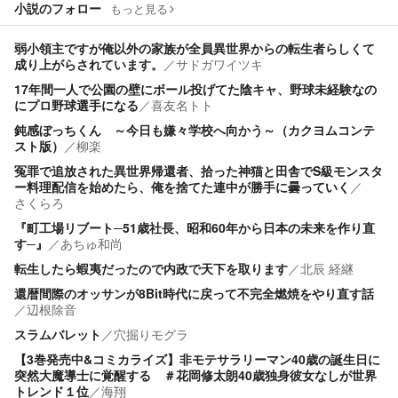
小説のフォロー
もっと見る
弱小領主ですが俺以外の家族が全員異世界からの転生者らしくて
成り上がらされています。
／
サドガワイツキ
17年間一人で公園の壁にボール投げてた陰キャ、野球未経験なの
にプロ野球選手になる
／
喜友名トト
鈍感ぼっちくん ～今日も嫌々学校へ向かう～（カクヨムコンテ
スト版）
／
柳楽
冤罪で追放された異世界帰還者、拾った神猫と田舎でS級モンスタ
ー料理配信を始めたら、俺を捨てた連中が勝手に曇っていく
／
さくらろ
『町工場リブート─51歳社長、昭和60年から日本の未来を作り直
す─』
／
あちゅ和尚
転生したら蝦夷だったので内政で天下を取ります
／
北辰 経継
還暦間際のオッサンが8Bit時代に戻って不完全燃焼をやり直す話
／
辺根除音
スラムバレット
／
穴掘りモグラ
【3巻発売中&コミカライズ】非モテサラリーマン40歳の誕生日に
突然大魔導士に覚醒する ＃花岡修太朗40歳独身彼女なしが世界
トレンド１位
／
海翔