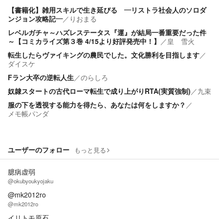
【書籍化】雑用スキルで生き延びる ―リストラ社会人のソロダ
ンジョン攻略記―
／
りおまる
レベルガチャ～ハズレステータス『運』が結局一番重要だった件
～【コミカライズ第３巻 4/15より好評発売中！】
／
皇 雪火
転生したらヴァイキングの農民でした。文化勝利を目指します
／
ダイスケ
Fラン大卒の逆転人生
／
のらしろ
奴隷スタートの古代ローマ転生で成り上がりRTA(実質強制)
／
九束
服の下を透視する能力を得たら、あなたは何をしますか？
／
メモ帳パンダ
ユーザーのフォロー
もっと見る
臆病虚弱
@okubyoukyojaku
@mk2012ro
@mk2012ro
イリトモ原石