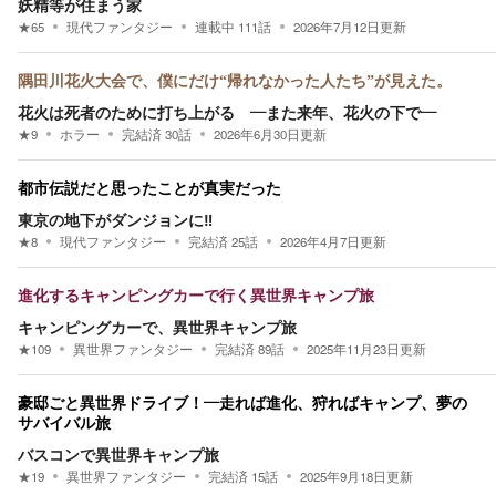
妖精等が住まう家
★
65
現代ファンタジー
連載中
111
話
2026年7月12日
更新
隅田川花火大会で、僕にだけ“帰れなかった人たち”が見えた。
花火は死者のために打ち上がる ―また来年、花火の下で―
★
9
ホラー
完結済
30
話
2026年6月30日
更新
都市伝説だと思ったことが真実だった
東京の地下がダンジョンに‼️
★
8
現代ファンタジー
完結済
25
話
2026年4月7日
更新
進化するキャンピングカーで行く異世界キャンプ旅
キャンピングカーで、異世界キャンプ旅
★
109
異世界ファンタジー
完結済
89
話
2025年11月23日
更新
豪邸ごと異世界ドライブ！―走れば進化、狩ればキャンプ、夢の
サバイバル旅
バスコンで異世界キャンプ旅
★
19
異世界ファンタジー
完結済
15
話
2025年9月18日
更新