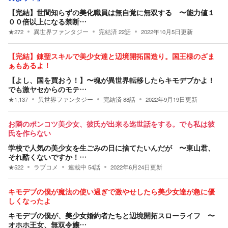
【完結】世間知らずの美化職員は無自覚に無双する 〜能力値１
００倍以上になる禁断…
★
272
異世界ファンタジー
完結済
22
話
2022年10月5日
更新
【完結】錬聖スキルで美少女達と辺境開拓国造り。国王様のざま
ぁもあるよ！
【よし、国を買おう！】〜魂が異世界転移したらキモデブかよ！
でも激ヤセからのモテ…
★
1,137
異世界ファンタジー
完結済
88
話
2022年9月19日
更新
お隣のポンコツ美少女、彼氏が出来る迄世話をする。でも私は彼
氏を作らない
学校で人気の美少女を生ごみの日に捨てたいんだが 〜東山君、
それ酷くないですか！…
★
522
ラブコメ
連載中
54
話
2022年6月24日
更新
キモデブの僕が魔法の使い過ぎで激やせしたら美少女達が急に優
しくなったよ
キモデブの僕が、美少女婚約者たちと辺境開拓スローライフ 〜
オホホ王女、無双令嬢…