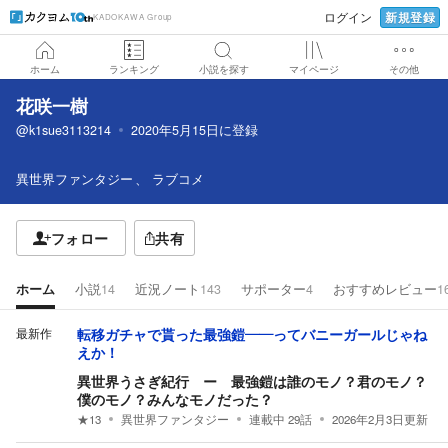
新規登録
ログイン
KADOKAWA Group
ホーム
ランキング
小説を探す
マイページ
その他
花咲一樹
@k1sue3113214
2020年5月15日
に登録
異世界ファンタジー
ラブコメ
フォロー
共有
ホーム
小説
14
近況ノート
143
サポーター
4
おすすめレビュー
1
最新作
転移ガチャで貰った最強鎧――ってバニーガールじゃね
えか！
異世界うさぎ紀行 ー 最強鎧は誰のモノ？君のモノ？
僕のモノ？みんなモノだった？
★
13
異世界ファンタジー
連載中
29
話
2026年2月3日
更新