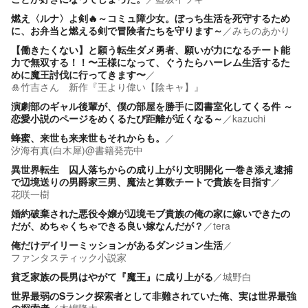
燃え〈ルナ〉よ剣🔥～コミュ障少女。ぼっち生活を死守するため
に、お弁当と燃える剣で冒険者たちを守ります～
／
みちのあかり
【働きたくない】と願う転生ダメ勇者、願いが力になるチート能
力で無双する！！〜王様になって、ぐうたらハーレム生活するた
めに魔王討伐に行ってきます〜
／
🎍竹吉さん 新作『王より偉い【陰キャ】』
演劇部のギャル後輩が、僕の部屋を勝手に図書室化してくる件 ～
恋愛小説のページをめくるたび距離が近くなる～
／
kazuchi
蜂蜜、来世も来来世もそれからも。
／
汐海有真(白木犀)@書籍発売中
異世界転生 囚人落ちからの成り上がり文明開化 ―巻き添え逮捕
で辺境送りの男爵家三男、魔法と算数チートで貴族を目指す
／
花咲一樹
婚約破棄された悪役令嬢が辺境モブ貴族の俺の家に嫁いできたの
だが、めちゃくちゃできる良い嫁なんだが？
／
tera
俺だけデイリーミッションがあるダンジョン生活
／
ファンタスティック小説家
貧乏家族の長男はやがて『魔王』に成り上がる
／
城野白
世界最弱のSランク探索者として非難されていた俺、実は世界最強