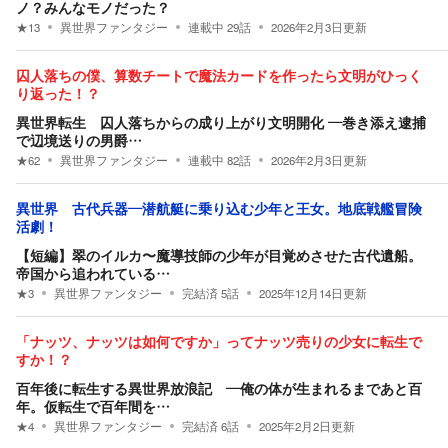
ノ？みんなモノだった？
★
13
異世界ファンタジー
連載中
29
話
2026年2月3日
更新
囚人落ちの僕、算数チートで魔法カードを作ったら文明がひっく
り返った！？
異世界転生 囚人落ちからの成り上がり文明開化 ―巻き添え逮捕
で辺境送りの男爵…
★
62
異世界ファンタジー
連載中
82
話
2026年2月3日
更新
異世界 古代兵器―潜航艇に乗り込む少年と王女。地底戦艦冒険
活劇！
【短編】翠のイルカ〜魔導技師の少年が目覚めさせた古代遺船。
帝国から追われている…
★
3
異世界ファンタジー
完結済
5
話
2025年12月14日
更新
「ナッツ、ナッツは如何ですか」ってナッツ売りの少女に転生で
すか！？
百年後に転生する異世界放浪記 ―俺の体が生まれるまであと百
年。仮転生で百年間を…
★
4
異世界ファンタジー
完結済
6
話
2025年2月2日
更新