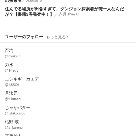
の探索者
／
木嶋隆太
住んでる場所が田舎すぎて、ダンジョン探索者が俺一人なんだ
が？【書籍3巻発売中！】
／
赤月ヤモリ
ユーザーのフォロー
もっと見る
百均
@hyakkin
力水
@T-retry
ニシキギ・カエデ
@432301
月汰元
@tukitashi
じゃがバター
@takikotarou
枯野 瑛
@a_kareno
下等妙人