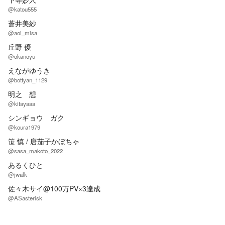
@katou555
蒼井美紗
@aoi_misa
丘野 優
@okanoyu
えながゆうき
@bottyan_1129
明之 想
@kitayaaa
シンギョウ ガク
@koura1979
笹 慎 / 唐茄子かぼちゃ
@sasa_makoto_2022
あるくひと
@jwalk
佐々木サイ@100万PV×3達成
@ASasterisk