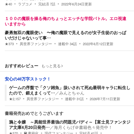
★
40
ラブコメ
完結済
7
話
2022年6月24日
更新
１００の魔眼を操る俺のちょっとエッチな学院バトル。エロ視違
いますから
豪勇無双の魔眼使い 〜俺の魔眼で見えるのが女子生徒のおっぱ
いだけじゃないって事…
★
373
異世界ファンタジー
連載中
34
話
2022年6月12日
更新
おすすめレビュー
もっと見る
安心の40万字ストック！
ゲ一ムの序盤で「クソ雑魚」扱いされて死ぬ最弱キャラに転生し
たので、鍛えまくって…
／
みんとちゃん
★
2,157
異世界ファンタジー
連載中
31
話
2026年7月11日
更新
書籍発売おめでとうございます
鴉と令嬢 ～異能世界最強の問題児バディ～【富士見ファンタジ
ア文庫4月20日発売…
／
海月くらげ＠書籍色々発売中！
★
570
書籍化
現代ファンタジー
完結済
41
話