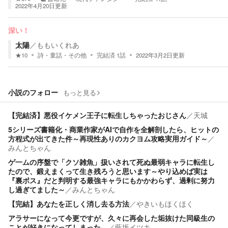
2022年4月20日
更新
深い！
太陽
／
ももいくれあ
★
10
詩・童話・その他
完結済
1
話
2022年3月2日
更新
小説のフォロー
もっと見る
【完結済】悪役イケメン王子に転生しちゃったおじさん
／
天城
5シリーズ書籍化・商業作家がAIで自作を全解剖したら、ヒットの
方程式が出てきた件～再現性ありのカクヨム攻略実用ガイド～
／
みんとちゃん
ゲ一ムの序盤で「クソ雑魚」扱いされて死ぬ最弱キャラに転生し
たので、鍛えまくって生き残ろうと思います～やり込めば実は
『裏ボス』だと判明する最強キャラにもかかわらず、過剰に努力
し過ぎてました～
／
みんとちゃん
【完結】あなたを正しく消し去る方法
／
やきいもほくほく
アラサーになって今更ですが、久々に再会した垢抜けた同級生の
ことが好きになってしまった。
／
藍坂イツキ