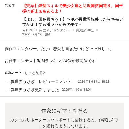
代表作
【完結】錬聖スキルで美少女達と辺境開拓国造り。国王
様のざまぁもあるよ！
【よし、国を買おう！】〜魂が異世界転移したらキモデ
ブかよ！でも激ヤセからのモテ…
★
1,137
異世界ファンタジー
完結済
88
話
2022年9月19日
更新
創作ファンタジー。たまに恋愛も書きたいけど……難しい。
お仕事コンテスト週間ランキング4位が最高位です
近況ノート
もっと見る
異世界うさぎ レビューコメント！
2026年1月19日 18:22
異世界うさぎ更新しました
2026年1月9日 14:04
作家にギフトを贈る
カクヨムサポーターズパスポートに登録すると、作家にギフ
トを贈れるようになります。