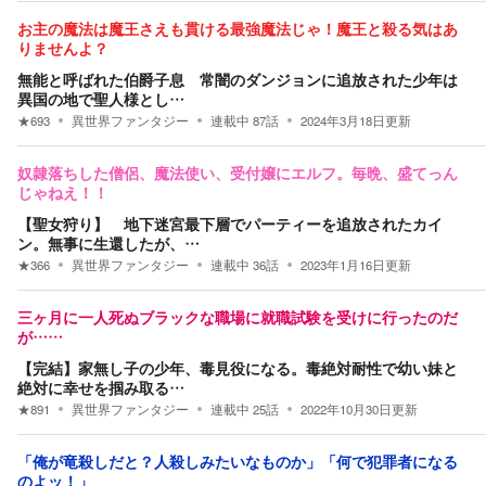
お主の魔法は魔王さえも貫ける最強魔法じゃ！魔王と殺る気はあ
りませんよ？
無能と呼ばれた伯爵子息 常闇のダンジョンに追放された少年は
異国の地で聖人様とし…
★
693
異世界ファンタジー
連載中
87
話
2024年3月18日
更新
奴隷落ちした僧侶、魔法使い、受付嬢にエルフ。毎晩、盛てっん
じゃねえ！！
【聖女狩り】 地下迷宮最下層でパーティーを追放されたカイ
ン。無事に生還したが、…
★
366
異世界ファンタジー
連載中
36
話
2023年1月16日
更新
三ヶ月に一人死ぬブラックな職場に就職試験を受けに行ったのだ
が……
【完結】家無し子の少年、毒見役になる。毒絶対耐性で幼い妹と
絶対に幸せを掴み取る…
★
891
異世界ファンタジー
連載中
25
話
2022年10月30日
更新
「俺が竜殺しだと？人殺しみたいなものか」「何で犯罪者になる
のよッ！」