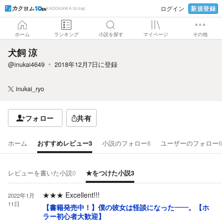
新規登録
ログイン
KADOKAWA Group
ホーム
ランキング
小説を探す
マイページ
その他
犬飼 涼
@inukai4649
2018年12月7日
に登録
inukai_ryo
フォロー
共有
ホーム
おすすめレビュー
3
小説のフォロー
8
ユーザーのフォロー
6
レビューを書いた小説
0
★をつけた小説
3
★★★
Excellent!!!
2022年1月
11日
【書籍発売中！】僕の彼女は怪談になった――。【ホ
ラー初心者大歓迎】