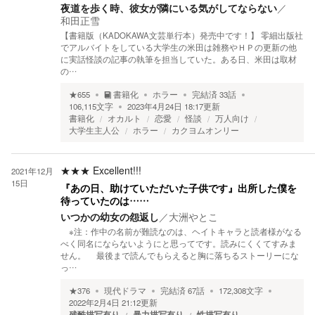
夜道を歩く時、彼女が隣にいる気がしてならない
／
和田正雪
【書籍版（KADOKAWA文芸単行本）発売中です！】 零細出版社
でアルバイトをしている大学生の米田は雑務やＨＰの更新の他
に実話怪談の記事の執筆を担当していた。ある日、米田は取材
の…
★
655
書籍化
ホラー
完結済
33
話
106,115
文字
2023年4月24日 18:17
更新
書籍化
オカルト
恋愛
怪談
万人向け
大学生主人公
ホラー
カクヨムオンリー
★★★
Excellent!!!
2021年12月
15日
『あの日、助けていただいた子供です』出所した僕を
待っていたのは……
いつかの幼女の怨返し
／
大洲やとこ
※注：作中の名前が難読なのは、ヘイトキャラと読者様がなる
べく同名にならないようにと思ってです。読みにくくてすみま
せん。 最後まで読んでもらえると胸に落ちるストーリーにな
っ…
★
376
現代ドラマ
完結済
67
話
172,308
文字
2022年2月4日 21:12
更新
残酷描写有り
暴力描写有り
性描写有り