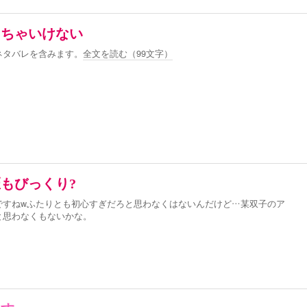
しちゃいけない
ネタバレを含みます。
全文を読む（
99
文字）
もびっくり?
ですねwふたりとも初心すぎだろと思わなくはないんだけど…某双子のア
と思わなくもないかな。