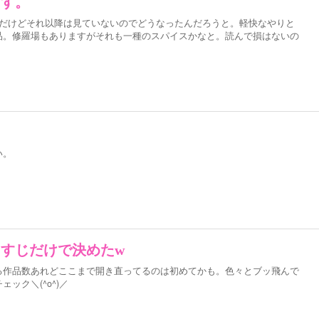
ます。
んだけどそれ以降は見ていないのでどうなったんだろうと。軽快なやりと
品。修羅場もありますがそれも一種のスパイスかなと。読んで損はないの
い。
すじだけで決めたw
る作品数あれどここまで開き直ってるのは初めてかも。色々とブッ飛んで
ック＼(^o^)／