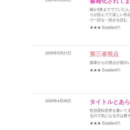
書籍化されて
確か3巻まででていた
りが読んでて楽しい作
で一読を
…続きを読む
★★★
Excellent!!!
2025年5月21日
第三者視点
後輩からの視点が面白
★★★
Excellent!!!
2025年4月28日
タイトルとあら
性別逆転世界を書いて
るので気になる方は要チェ
★★★
Excellent!!!