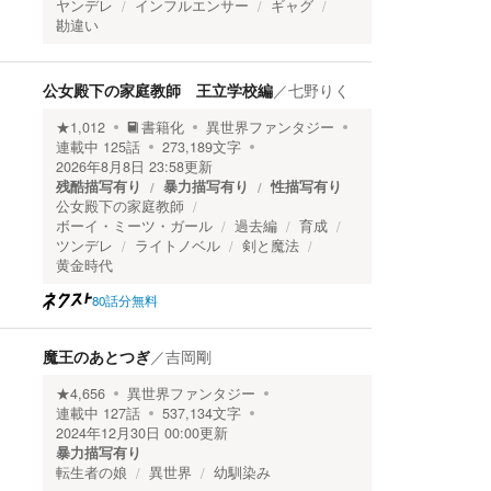
ヤンデレ
インフルエンサー
ギャグ
勘違い
公女殿下の家庭教師 王立学校編
／
七野りく
★
1,012
書籍化
異世界ファンタジー
連載中
125
話
273,189
文字
2026年8月8日 23:58
更新
残酷描写有り
暴力描写有り
性描写有り
公女殿下の家庭教師
ボーイ・ミーツ・ガール
過去編
育成
ツンデレ
ライトノベル
剣と魔法
黄金時代
80話分無料
魔王のあとつぎ
／
吉岡剛
★
4,656
異世界ファンタジー
連載中
127
話
537,134
文字
2024年12月30日 00:00
更新
暴力描写有り
転生者の娘
異世界
幼馴染み