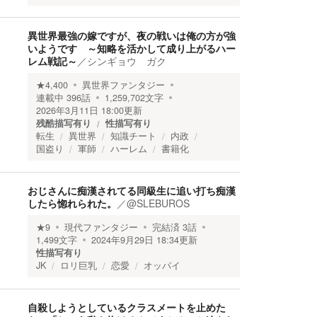
異世界最強の嫁ですが、夜の戦いは俺の方が強
いようです ～知略を活かして成り上がるハー
レム戦記～
／
シンギョウ ガク
★
4,400
異世界ファンタジー
連載中
396
話
1,259,702
文字
2026年3月11日 18:00
更新
残酷描写有り
性描写有り
転生
異世界
知識チート
内政
国盗り
軍師
ハーレム
書籍化
おじさんに痴漢されてる同級生に追い打ち痴漢
したら惚れられた。
／
@SLEBUROS
★
9
現代ファンタジー
完結済
3
話
1,499
文字
2024年9月29日 18:34
更新
性描写有り
JK
ロリ巨乳
恋愛
オッパイ
自殺しようとしているクラスメートを止めた