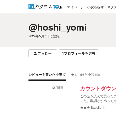
マイページ
小説を探す
ネク
@hoshi_yomi
2024年5月7日
に登録
フォロー
プロフィールを共有
レビューを書いた小説
17
★をつけた小説
190
12月5日
カウントダウ
この話を読んで思ったのはI
った。歌詞とかめっち
★★★
Excellent!!!