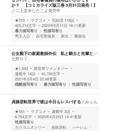
か？ 【コミカライズ版三巻 3月31日発売！】
／
二上圭＠じたこよ発売中
★
310
ラブコメ
完結済
118
話
405,214
文字
2025年5月11日 18:11
更新
暴力描写有り
性描写有り
男主人公
自宅警備員
家出
書籍化
公女殿下の家庭教師外伝 私と騎士と先輩と
／
七野りく
★
1,543
異世界ファンタジー
連載中
14
話
40,706
文字
2021年3月4日 22:48
更新
残酷描写有り
暴力描写有り
性描写有り
貞操逆転世界で彼は今日もレスバする
／
みょん
★
561
ラブコメ
連載中
2
話
6,764
文字
2025年4月29日 14:41
更新
性描写有り
カクヨムオンリー
貞操逆転
ハーレム