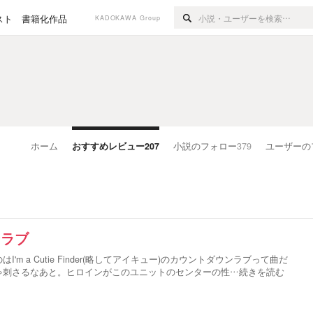
スト
書籍化作品
KADOKAWA Group
ホーム
おすすめレビュー
207
小説のフォロー
379
ユーザーの
ンラブ
'm a Cutie Finder(略してアイキュー)のカウントダウンラブって曲だ
ゃ刺さるなあと。ヒロインがこのユニットのセンターの性
…続きを読む