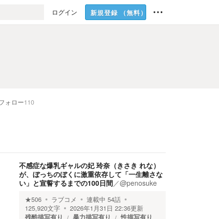
ログイン
新規登録
（無料）
フォロー
110
不感症な爆乳ギャルの妃 玲奈（きさき れな）
が、ぼっちのぼくに激重依存して「一生離さな
い」と宣誓するまでの100日間
／
@penosuke
★
506
ラブコメ
連載中
54
話
125,920
文字
2026年1月31日 22:36
更新
残酷描写有り
暴力描写有り
性描写有り