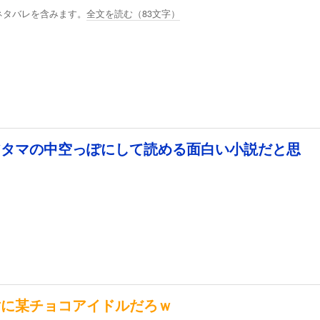
ネタバレを含みます。
全文を読む（
83
文字）
アタマの中空っぽにして読める面白い小説だと思
対に某チョコアイドルだろｗ