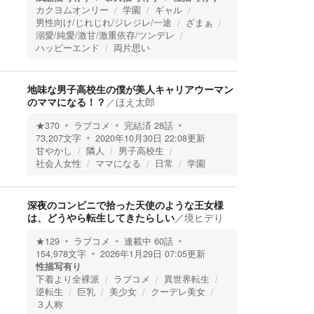
カクヨムオンリー
学園
ギャル
男性向け/じれじれ/ジレジレ/一途
ざまぁ
溺愛/純愛/激甘/激重依存/ツンデレ
ハッピーエンド
両片思い
地味な男子高校生の僕が美人キャリアウーマン
のママになる！？
／
ほえ太郎
★
370
ラブコメ
完結済
28
話
73,207
文字
2020年10月30日 22:08
更新
甘やかし
隣人
男子高校生
社会人女性
ママになる
日常
学園
深夜のコンビニで拾った天使のような王女様
は、どうやら転生してきたらしい
／
境ヒデり
★
129
ラブコメ
連載中
60
話
154,978
文字
2026年1月29日 07:05
更新
性描写有り
下着より全裸派
ラブコメ
異世界転生
逆転生
巨乳
美少女
クーデレ美女
３人称