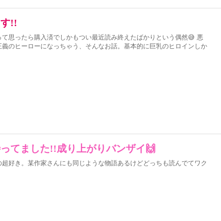
!!
て思ったら購入済でしかもつい最近読み終えたばかりという偶然😅 悪
正義のヒーローになっちゃう、そんなお話。基本的に巨乳のヒロインしか
ってました!!成り上がりバンザイ🙌
の超好き。某作家さんにも同じような物語あるけどどっちも読んでてワク