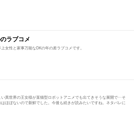
ルのラブコメ
年上女性と家事万能なDKの年の差ラブコメです。
？
こい異世界の王女様が某猫型ロボットアニメでも出てきそうな展開で…そ
のはほぼないので新鮮でした。今後も続きが読みたいですね。ネタバレに