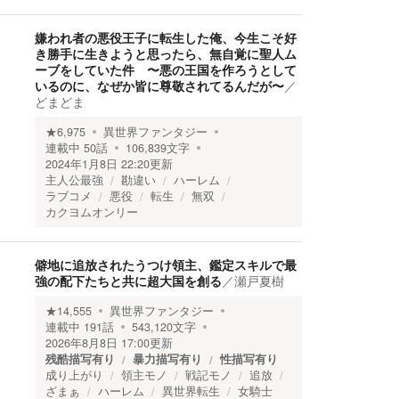
嫌われ者の悪役王子に転生した俺、今生こそ好
き勝手に生きようと思ったら、無自覚に聖人ム
ーブをしていた件 〜悪の王国を作ろうとして
いるのに、なぜか皆に尊敬されてるんだが〜
／
どまどま
★
6,975
異世界ファンタジー
連載中
50
話
106,839
文字
2024年1月8日 22:20
更新
主人公最強
勘違い
ハーレム
ラブコメ
悪役
転生
無双
カクヨムオンリー
僻地に追放されたうつけ領主、鑑定スキルで最
強の配下たちと共に超大国を創る
／
瀬戸夏樹
★
14,555
異世界ファンタジー
連載中
191
話
543,120
文字
2026年8月8日 17:00
更新
残酷描写有り
暴力描写有り
性描写有り
成り上がり
領主モノ
戦記モノ
追放
ざまぁ
ハーレム
異世界転生
女騎士