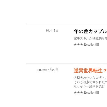
10月13日
年の差カップ
家事スキルが壊滅的な
★★★
Excellent!!!
2025年7月22日
逆異世界転生
大型犬みたいな人懐っ
ういう視点で書かれた
なりそう
…続きを読む
★★★
Excellent!!!