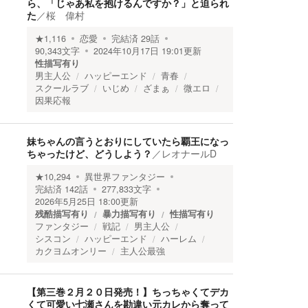
ら、「じゃあ私を抱けるんですか？」と迫られ
た
／
桜 偉村
★
1,116
恋愛
完結済
29
話
90,343
文字
2024年10月17日 19:01
更新
性描写有り
男主人公
ハッピーエンド
青春
スクールラブ
いじめ
ざまぁ
微エロ
因果応報
妹ちゃんの言うとおりにしていたら覇王になっ
ちゃったけど、どうしよう？
／
レオナールD
★
10,294
異世界ファンタジー
完結済
142
話
277,833
文字
2026年5月25日 18:00
更新
残酷描写有り
暴力描写有り
性描写有り
ファンタジー
戦記
男主人公
シスコン
ハッピーエンド
ハーレム
カクヨムオンリー
主人公最強
【第三巻２月２０日発売！】ちっちゃくてデカ
くて可愛い七瀬さんを勘違い元カレから奪って