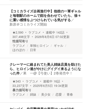
【コミカライズ企画進行中】他校の一軍ギャル
と毎朝駅のホームで顔を合わせていたら、徐々
に重い感情をぶつけられている気がする
／
新原＠コミカライズ開始
★
2,590
ラブコメ
連載中
142
話
307,498
文字
2026年8月6日 07:02
更新
性描写有り
ラブコメ
単独ヒロイン
ギャル
ほのぼの
日常
クレーマーに絡まれてた美人姉妹店員を助けた
ら、ヒロイン達がやけにグイグイ来るようにな
った件
／
果 一@【弓使い】2巻発売中！
★
343
ラブコメ
連載中
16
話
33,237
文字
2025年6月5日 19:34
更新
暴力描写有り
ラブコメ
姉妹
美少女
恋愛
青春
センパイ、自宅警備員の雇用はいかがです