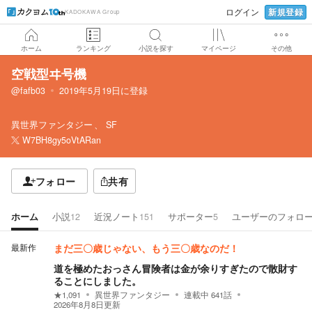
新規登録
ログイン
KADOKAWA Group
ホーム
ランキング
小説を探す
マイページ
その他
空戦型ヰ号機
@fafb03
2019年5月19日
に登録
異世界ファンタジー
SF
W7BH8gy5oVtARan
フォロー
共有
ホーム
小説
12
近況ノート
151
サポーター
5
ユーザーのフォロ
最新作
まだ三〇歳じゃない、もう三〇歳なのだ！
道を極めたおっさん冒険者は金が余りすぎたので散財す
ることにしました。
★
1,091
異世界ファンタジー
連載中
641
話
2026年8月8日
更新