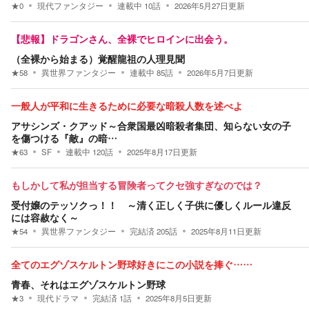
★
0
現代ファンタジー
連載中
10
話
2026年5月27日
更新
【悲報】ドラゴンさん、全裸でヒロインに出会う。
（全裸から始まる）覚醒龍祖の人理見聞
★
58
異世界ファンタジー
連載中
85
話
2026年5月7日
更新
一般人が平和に生きるために必要な暗殺人数を述べよ
アサシンズ・クアッド～合衆国最凶暗殺者集団、知らない女の子
を傷つける『敵』の暗…
★
63
SF
連載中
120
話
2025年8月17日
更新
もしかして私が担当する冒険者ってクセ強すぎなのでは？
受付嬢のテッソクっ！！ ～清く正しく子供に優しくルール違反
には容赦なく～
★
54
異世界ファンタジー
完結済
205
話
2025年8月11日
更新
全てのエグゾスケルトン野球好きにこの小説を捧ぐ……
青春、それはエグゾスケルトン野球
★
3
現代ドラマ
完結済
1
話
2025年8月5日
更新