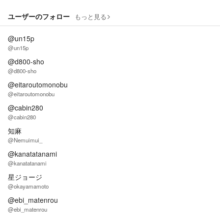
ユーザーのフォロー
もっと見る
@un15p
@un15p
@d800-sho
@d800-sho
@eitaroutomonobu
@eitaroutomonobu
@cabin280
@cabin280
知麻
@Nemuimui_
@kanatatanami
@kanatatanami
星ジョージ
@okayamamoto
@ebi_matenrou
@ebi_matenrou