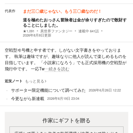
代表作
まだ三〇歳じゃない、もう三〇歳なのだ！
道を極めたおっさん冒険者は金が余りすぎたので散財す
ることにしました。
★
1,091
異世界ファンタジー
連載中
641
話
2026年8月8日
更新
空戦型ヰ号機と申す者です。しがない文字書きをやっておりま
す。 執筆は趣味ですが、趣味なりに他人が読んで楽しめるものを
目指しています。 「小説家になろう」でも正式採用機の空戦型が
飛行中です。 一応Tw
…続きを読む
近況ノート
もっと見る
サポーター限定機能について調べてみた
2026年6月26日 12:22
今更ながら新連載
2026年6月19日 23:04
作家にギフトを贈る