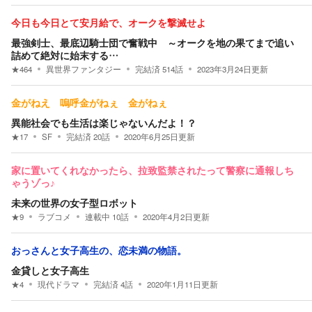
今日も今日とて安月給で、オークを撃滅せよ
最強剣士、最底辺騎士団で奮戦中 ～オークを地の果てまで追い
詰めて絶対に始末する…
★
464
異世界ファンタジー
完結済
514
話
2023年3月24日
更新
金がねえ 嗚呼金がねぇ 金がねぇ
異能社会でも生活は楽じゃないんだよ！？
★
17
SF
完結済
20
話
2020年6月25日
更新
家に置いてくれなかったら、拉致監禁されたって警察に通報しち
ゃうゾっ♪
未来の世界の女子型ロボット
★
9
ラブコメ
連載中
10
話
2020年4月2日
更新
おっさんと女子高生の、恋未満の物語。
金貸しと女子高生
★
4
現代ドラマ
完結済
4
話
2020年1月11日
更新