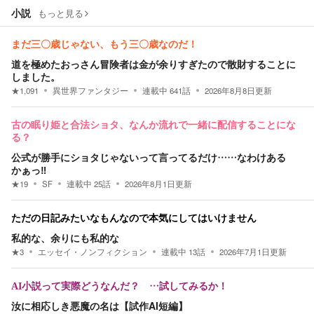
小説
もっと見る
まだ三〇歳じゃない、もう三〇歳なのだ！
道を極めたおっさん冒険者は金が余りすぎたので散財することに
しました。
★
1,091
異世界ファンタジー
連載中
641
話
2026年8月8日
更新
古の眠り姫と合法ショタ、なんか流れで一緒に配信することにな
る？
公式が勝手にショタじゃないって言ってるだけ……なわけある
かぁっ‼
★
19
SF
連載中
25
話
2026年8月1日
更新
ただの日記みたいなもんなので本気にしてはいけません
私的な、余りにも私的な
★
3
エッセイ・ノンフィクション
連載中
13
話
2026年7月1日
更新
AI小説って実際どうなんだ？ …試してみるか！
汝に相応しき悪魔の名は【試作AI短編】