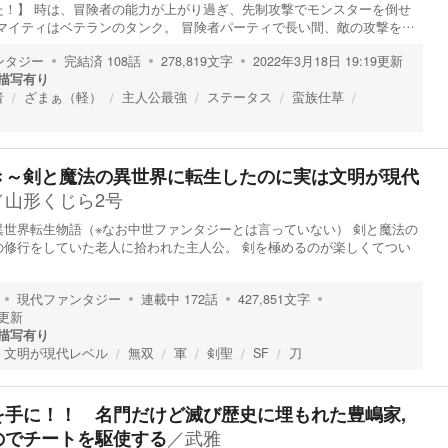
た！】 時は、冒険者の能力が上がり過ぎ、先制攻撃でモンスターを倒せ
マイティはベテランのタンク。 冒険者パーティで長い間、敵の攻撃を…
ンタジー
完結済
108
話
278,819
文字
2022年3月18日 19:19
更新
描写有り
者
ざまぁ（軽）
主人公最強
ステータス
蛮族仕草
き～剣と魔法の異世界に転生したのに実は文明が現代
／
山形くじら2号
世界転生物語（※なお中世ファンタジーとは言っていない） 剣と魔法の
の修行をしていた老人に拾われた主人公。 剣を極めるのが楽しくてつい
現代ファンタジー
連載中
172
話
427,851
文字
更新
描写有り
文明が現代レベル
無双
軍
剣聖
SF
刀
を手に！！ 名門だけど滅び歴史に埋もれた豊嶋家,
／
武雅
のでチートを駆使する