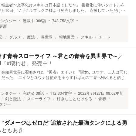
く転生者〜文字化けスキルは日本語でした〜』 書籍化に伴いタイトルを
6年7月10日、ツギクルブックス様より発売しました。 応援していただけ…
ァンタジー
連載中
366
話
743,752
文字
更新
公
グルメ
魔法
異世界
領地運営
スキル
チート
／
指す青春スローライフ ～君との青春を異世界で～
J『#壊れ君』発売中！
て突如異世界に召喚された〝勇者〟エイジと〝聖女〟ユウナ。二人は同じ
トだった。 エイジとユウナは使命を全うすれば元の世界へ帰れると信じ
ァンタジー
完結済
38
話
112,334
文字
2022年8月27日 08:02
更新
剣と魔法
スローライフ
好きなことだけやる
青春
タジー
“ダメージはゼロだ”追放された最強タンクによる勇
ちともあき