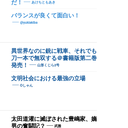
だ！
あけちともあき
バランスが良くて面白い！
@yukiakiba
異世界なのに銃に戦車、それでも
刀一本で無双する＠書籍版第二巻
発売！
山形くじら2号
文明社会における最強の立場
Oしゃん
太田道灌に滅ぼされた豊嶋家、嫡
男の奮闘記？
武雅