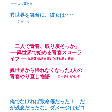
よつ葉あき
異世界を舞台に、彼女は……
チョーカー
「二人で青春、取り戻そっか」
──異世界で始める青春スローラ
イフ
九条蓮@MF文庫J『#壊れ君』発売中！
異世界から帰れなくなった2人の
青春やり直し物語
ロッチ619@むす
俺でなければ致命傷だった！ だ
が残念だったな。ダメージはゼロ