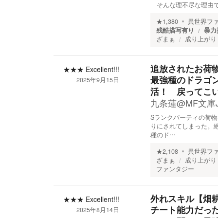
そんな理不尽な理由で
★
1,380
異世界フ
残酷描写有り
暴力
ざまぁ
成り上がり
追放されたお荷物
★★★
Excellent!!!
最強種のドラゴ
2025年9月15日
活！ 戻ってこ
九条蓮@MF文庫
Sランクパーティの荷
りにされてしまった。
種のド…
★
2,108
異世界フ
ざまぁ
成り上がり
ファンタジー
外れスキル【畑
★★★
Excellent!!!
チート能力だっ
2025年8月14日