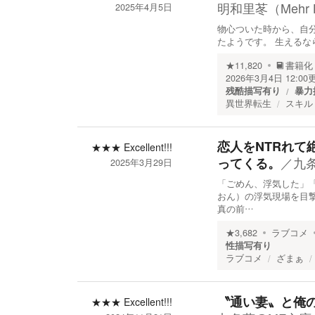
明和里苳（Mehr L
2025年4月5日
物心ついた時から、自
たようです。 生えるな
★
11,820
書籍化
2026年3月4日 12:00
残酷描写有り
暴力
異世界転生
スキル
恋人をNTRれ
★★★
Excellent!!!
／
九
ってくる。
2025年3月29日
「ごめん、浮気した」
おん）の浮気現場を目
真の前…
★
3,682
ラブコメ
性描写有り
ラブコメ
ざまぁ
〝通い妻〟と俺の
★★★
Excellent!!!