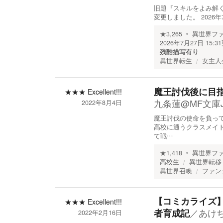
旧題『スキルをよみ解
変更しました。 202
★
3,265
異世界フ
2026年7月27日 15:31
残酷描写有り
異世界転生
女主人
魔王討伐後に目
★★★
Excellent!!!
九条蓮@MF文庫
2022年8月4日
魔王討伐の使命を負っ
高校に通うクラスメイ
て戦…
★
1,418
異世界フ
高校生
異世界転移
異世界召喚
ファン
【コミカライズ】
★★★
Excellent!!!
／
あけ
者育成記
2022年2月16日