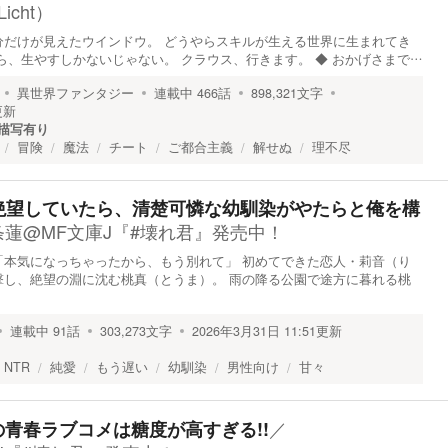
icht）
分だけが見えたウインドウ。 どうやらスキルが生える世界に生まれてき
ら、生やすしかないじゃない。 クラウス、行きます。 ◆ おかげさまで…
異世界ファンタジー
連載中
466
話
898,321
文字
更新
描写有り
冒険
魔法
チート
ご都合主義
解せぬ
理不尽
て絶望していたら、清楚可憐な幼馴染がやたらと俺を構
条蓮@MF文庫J『#壊れ君』発売中！
「本気になっちゃったから、もう別れて」 初めてできた恋人・莉音（り
撃し、絶望の淵に沈む桃真（とうま）。 雨の降る公園で途方に暮れる桃
連載中
91
話
303,273
文字
2026年3月31日 11:51
更新
NTR
純愛
もう遅い
幼馴染
男性向け
甘々
／
青春ラブコメは糖度が高すぎる!!