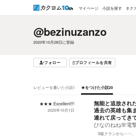
マイページ
小説を探す
ネク
@bezinuzanzo
2020年10月28日
に登録
フォロー
プロフィールを共有
レビューを書いた小説
0
★をつけた小説
20
無能と追放され
★★★
Excellent!!!
過去の英雄も集ま
2025年10月1日
連れて戻ってき
ひなのねね🌸電
S級クランから――、