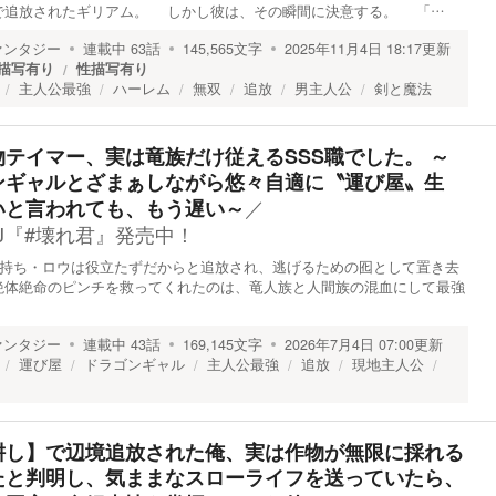
追放されたギリアム。 しかし彼は、その瞬間に決意する。 「…
ァンタジー
連載中
63
話
145,565
文字
2025年11月4日 18:17
更新
描写有り
性描写有り
主人公最強
ハーレム
無双
追放
男主人公
剣と魔法
テイマー、実は竜族だけ従えるSSS職でした。 ～
ンギャルとざまぁしながら悠々自適に〝運び屋〟生
／
いと言われても、もう遅い～
J『#壊れ君』発売中！
物持ち・ロウは役立たずだからと追放され、逃げるための囮として置き去
絶体絶命のピンチを救ってくれたのは、竜人族と人間族の混血にして最強
ァンタジー
連載中
43
話
169,145
文字
2026年7月4日 07:00
更新
運び屋
ドラゴンギャル
主人公最強
追放
現地主人公
耕し】で辺境追放された俺、実は作物が無限に採れる
たと判明し、気ままなスローライフを送っていたら、