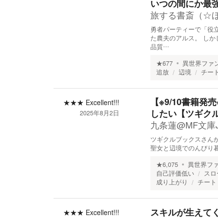
いつの間にか最
旅する書斎（☆
勇者パーティーで「役
た農夫のアルス。 し
品質…
★
677
異世界ファ
追放
辺境
チー
【※9/10書籍
★★★
Excellent!!!
したい【ツギク
2025年8月2日
九条蓮@MF文庫
ツギクルブックスさんか
聖女と辺境でのんびり暮
★
6,075
異世界フ
自己評価低い
スロ
成り上がり
チート
スキルが生えて
★★★
Excellent!!!