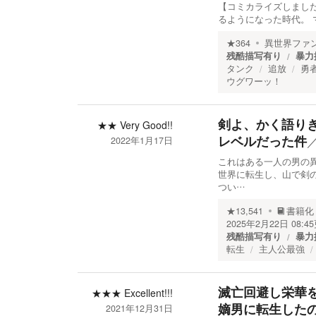
【コミカライズしまし
るようになった時代。 
★
364
異世界ファ
残酷描写有り
暴力
タンク
追放
勇
ウグワーッ！
剣よ、かく語り
★★
Very Good!!
レベルだった件
2022年1月17日
これはある一人の男の異
世界に転生し、山で剣
つい…
★
13,541
書籍化
2025年2月22日 08:45
残酷描写有り
暴力
転生
主人公最強
滅亡回避し栄華
★★★
Excellent!!!
嫡男に転生した
2021年12月31日