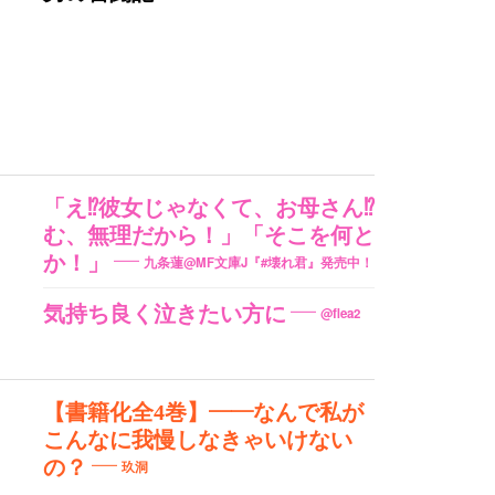
「え⁉彼女じゃなくて、お母さん⁉
む、無理だから！」「そこを何と
か！」
九条蓮@MF文庫J『#壊れ君』発売中！
気持ち良く泣きたい方に
@flea2
【書籍化全4巻】――なんで私が
こんなに我慢しなきゃいけない
の？
玖洞