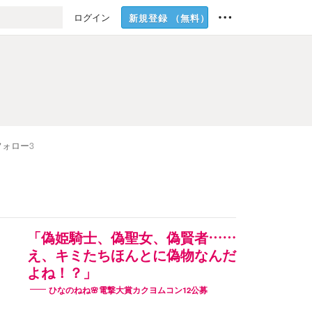
ログイン
新規登録
（無料）
フォロー
3
「偽姫騎士、偽聖女、偽賢者……
え、キミたちほんとに偽物なんだ
よね！？」
ひなのねね🌸電撃大賞カクヨムコン12公募