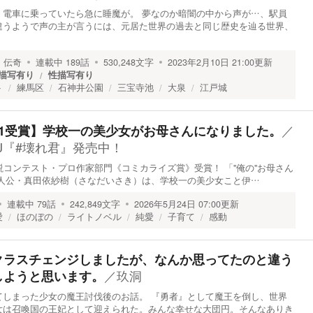
、電車に乗っていたら急に睡魔が。 夢なのか暗闇の中から声が…、駅員
違うようで声の主が言うには、元居た世界の過去と同じ歴史を辿る世界、
・伝奇
連載中
189
話
530,248
文字
2023年2月10日 21:00
更新
描写有り
性描写有り
ト
練馬区
石神井公園
三宝寺池
大泉
江戸城
／
11受賞】学校一の美少女がお母さんになりました。
J『#壊れ君』発売中！
小説コンテスト・プロ作家部門《コミカライズ賞》受賞！ 「"俺の"お母さん
人公・真田依紗樹（さなだいさき）は、学校一の美少女こと伊…
連載中
79
話
242,849
文字
2026年5月24日 07:00
更新
愛
ほのぼの
ライトノベル
純愛
子育て
感動
クラスチェンジしましたが、なんか思ってたのと違う
／
玖洞
しようと思います。
てしまった少女の魔王討伐後のお話。 『勇者』として魔王を倒し、世界
女は召喚国の王妃として迎えられた。みんな幸せな大団円。そんなありき