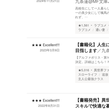
九条蓮@MF文庫
2024年11月21日
高校生にして一人暮ら
一の美少女にして颯馬
れず、…
★
1,561
ラブコメ
ラブコメ
通い妻
【書籍化】人生
★★★
Excellent!!!
／
九
目指します
2023年3月9日
【アルファポリス・第16
決定。詳細はこちら！ https:/
★
5,016
異世界フ
スローライフ
追放
主人公最強クラス
【書籍発売】異世
★★★
Excellent!!!
スキルで快適な
2022年8月31日