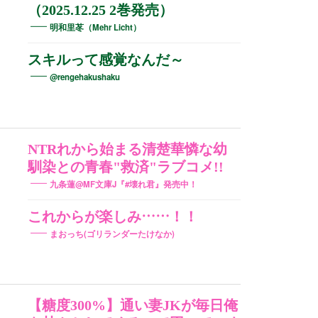
（2025.12.25 2巻発売）
明和里苳（Mehr Licht）
スキルって感覚なんだ～
@rengehakushaku
NTRれから始まる清楚華憐な幼
馴染との青春"救済"ラブコメ!!
九条蓮@MF文庫J『#壊れ君』発売中！
これからが楽しみ……！！
まおっち(ゴリランダーたけなか)
【糖度300%】通い妻JKが毎日俺