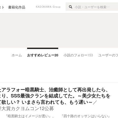
スト
書籍化作品
KADOKAWA Group
ホーム
おすすめレビュー
20
小説のフォロー
153
ユーザーの
たアラフォー暗黒騎士、治癒師として再出発したら、
り、SSS最強クランを結成してた。～美少女たちを
／
て欲しい？ いまさら言われても、もう遅い～
撃大賞カクヨムコン12公募
 『暗黒騎士はイメージが悪い』、 『四十路のオッサンはいらない』