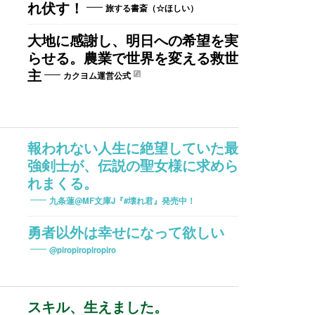
れ伏す！
旅する書斎（☆ほしい）
大地に感謝し、明日への希望を実
らせる。農業で世界を変える救世
主
カクヨム運営公式
報われない人生に絶望していた最
強剣士が、伝説の聖女様に求めら
れまくる。
九条蓮@MF文庫J『#壊れ君』発売中！
勇者以外は幸せになって欲しい
@piropiropiropiro
スキル、生えました。