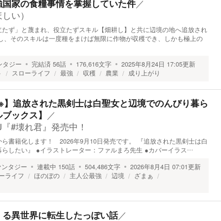
／
強国家の食糧事情を掌握していた件
ほしい）
立たず」と蔑まれ、役立たずスキル【畑耕し】と共に辺境の地へ追放され
かし、そのスキルは一度種をまけば無限に作物が収穫でき、しかも極上の
ンタジー
完結済
56
話
176,616
文字
2025年8月24日 17:05
更新
ト
スローライフ
最強
収穫
農業
成り上がり
発売※】追放された黒剣士は白聖女と辺境でのんびり暮ら
／
ルブックス】
J『#壊れ君』発売中！
ら書籍化します！ 2026年9月10日発売です。 『追放された黒剣士は白
らしたい』 ●イラストレーター：ファルまろ先生 ●カバーイラス…
ァンタジー
連載中
150
話
504,486
文字
2026年8月4日 07:01
更新
ーライフ
ほのぼの
主人公最強
辺境
ざまぁ
／
くる異世界に転生したっぽい話