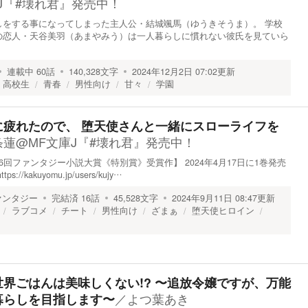
J『#壊れ君』発売中！
しをする事になってしまった主人公・結城颯馬（ゆうきそうま）。 学校
の恋人・天谷美羽（あまやみう）は一人暮らしに慣れない彼氏を見ていら
連載中
60
話
140,328
文字
2024年12月2日 07:02
更新
高校生
青春
男性向け
甘々
学園
に疲れたので、 堕天使さんと一緒にスローライフを
条蓮@MF文庫J『#壊れ君』発売中！
回ファンタジー小説大賞《特別賞》受賞作】 2024年4月17日に1巻発売
/kakuyomu.jp/users/kujy…
ァンタジー
完結済
16
話
45,528
文字
2024年9月11日 08:47
更新
ラブコメ
チート
男性向け
ざまぁ
堕天使ヒロイン
界ごはんは美味しくない!? 〜追放令嬢ですが、万能
／
よつ葉あき
暮らしを目指します〜