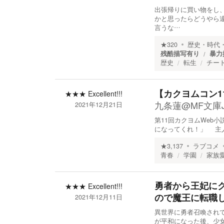
出張帰りに買い物をし
かと思ったらどうやら
言うな…
★
320
歴史・時代
残酷描写有り
暴力
歴史
転生
チー
【カクヨムコン
★★★
Excellent!!!
九条蓮@MF文庫
2021年12月21日
第11回カクヨムWeb
になってくれ！」 主
★
3,137
ラブコメ
青春
学園
家族
勇者から王妃に
★★★
Excellent!!!
ので魔王に転職
2021年12月11日
異世界に勇者召喚され
が平和になった後、少