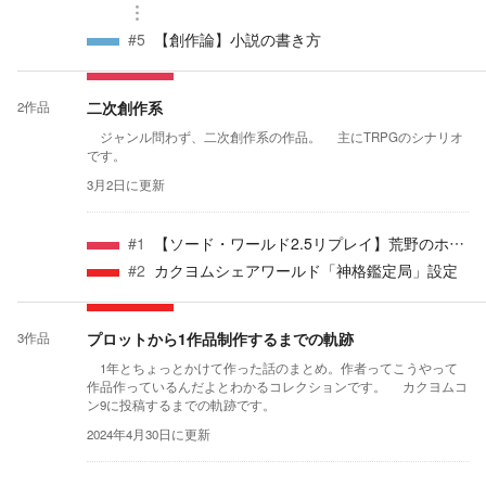
#
5
【創作論】小説の書き方
二次創作系
2
作品
ジャンル問わず、二次創作系の作品。 主にTRPGのシナリオ
です。
3月2日
に更新
#
1
【ソード・ワールド2.5リプレイ】荒野のホワイトスフィア
#
2
カクヨムシェアワールド「神格鑑定局」設定
プロットから1作品制作するまでの軌跡
3
作品
1年とちょっとかけて作った話のまとめ。作者ってこうやって
作品作っているんだよとわかるコレクションです。 カクヨムコ
ン9に投稿するまでの軌跡です。
2024年4月30日
に更新