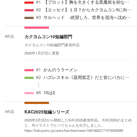
#
1
【プロット】胸を大きくする黒魔術を幼なじみにかけたら学園能力者バトルが始まりました
#
2
【エッセイ】１月？からカクヨムコン9に向けて書いたらどうなるのかやってみる
#
3
サルヘッド -絶望しろ、世界を混沌へ沈める為に-
カクヨムコン10短編部門
8
作品
カクヨムコン10短編部門参加作品
2025年1月27日
に更新
#
1
かんのうラーメン
#
2
ハズレスキル《器用貧乏》だと皆にバカにされたが、本当はSSSSSSSSSSSSSSSSSSSSSSSSSSSSSSSSSSSSS級当たりスキルだと気づいた天才の俺は、この試験をクリアして成り上がる！
#
8
10は2
KAC2025短編シリーズ
5
作品
2025年3月3日から開始したKAC2025参加作品。 KAC2025のまとめ
と、AIイラストでヒバリちゃんを出力しました。
https://kakuyomu.jp/users/bamboo/news/16818622171576592885