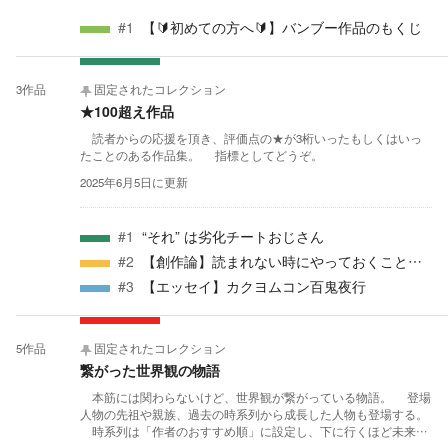
#
1
【🔰初めての方へ🔰】バンブー作品のもくじ
3
作品
固定されたコレクション
★100超え作品
読者からの応援を頂き、評価点の★が3桁いったもしくはいっ
たことのある作品集。 指標としてどうぞ。
2025年6月5日
に更新
#
1
“それ” は劣化チートおじさん
#
2
【創作論】読まれない時にやっておくことシミュレータ
#
3
【エッセイ】カクヨムコン百鬼夜行
5
作品
固定されたコレクション
繋がった世界観の物語
本筋には関わらないけど、世界観が繋がっている物語。 登場
人物の先祖や親族、過去の時系列から成長した人物も登場する。
時系列は「作者のおすすめ順」に設定し、下に行くほど未来の