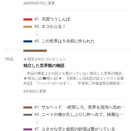
話となる。 何処から読んでも何も支障はありません。 ☀:明る
2025年9月7日
に更新
い話 🌃:暗い話 🌃：【第一回カクヨムwebコンテスト応募作品】
『この世界は五秒前に作られた』 暗い成分が多い現代SF長編
シナリオ。 世界五分前仮説をメインに、思考実験を絡めたキャ
#
1
天国つうしんぼ
ラクタ同士の討論を軸に解決策を模索し主人公が走り回って展開
が進む。戦闘はほとんどない。 私がカクヨム内でメインに進め
#
2
ネコかぶる！
ているシナリオです。 ですがシナリオ難度の高さでエタッテい
るので本当に申し訳ございません。頑張ります！ 四章構成を想
定しており、現在第一章が完結し二章に取り掛かっています。
#
5
この世界は５分前に作られた
一章だけでも読んで頂ければ幸いです！ ただいま停滞中でした
が復活してます。長い目で見ていただければと思います。 想定
対象読者層：大学生～社会人、哲学好き、SF好き ☀：【BWイン
7
作品
固定されたコレクション
ディーズコンテスト応募作品】 『ネコかぶる！』 明るくもち
ょっとシリアスなSF成分の多い現代青春ラブコメディ。中編シナ
独立した世界観の物語
リオ。 主人公とヒロインとナレーションが淡々悶々と人類滅亡
作品の構造上どの話とも繋がっていない独立した世界の物語。
を阻止する為に頑張る話。 私の中では実験的な物語として投稿
☀:明るい話 🌃:暗い話 ☀：【美味しい話&恋の話コンテスト応募
させて頂いております。一部の男性の貞操概念をメインとしてい
作品】 『ハンバーガールず！』 中等部二年報道部次期部長の
る為、どちらかというと男性向けのシナリオだと思います。 想
美代小豆が記事のネタに悩み、唐突な思い付きで姉の美代餡子ハ
定対象読者層：中学生～大学生、SF好き、猫好き、少し奇抜な話
5月30日
に更新
ンバーガーチェーン店のゆるい食レポ短編作品。 ファーストフ
好き ☀：【漫画原作コンテスト応募作品】 『天国つうしんぼ』
ードが好きな私の完全な趣味作品。哲学や暗い要素皆無の明るい
明るめの現代ファンタジーコメディ短編シナリオ。 天使幼女
日常系物語です。ゲームパロディありです。 完全な私の趣味作
とサラリーマンだった男が人生について考えるゆるい死生観も
#
1
サルヘッド -絶望しろ、世界を混沌へ沈める為に-
品です。 想定対象者層：ハンバーガー好き、女の子日常系好き、
の。 頑張って少年雑誌に載せるような万人受けを目指して書い
討論ゲーム好き、並みの少ない話が好き、気軽に読みたい方向
#
2
ニートの俺が久しぶりに外へ出て、綺麗な石を拾ったらそれは賢者の石だった。そのままトラックに轢かれて異世界転生して伝説の三英雄である女の子達とハーレムを築きあげるはずだった
ているけど、たぶんニッチ層向けです。 想定対象者層：高校生
け。 🌃：【日帰りファンタジーコンテスト応募作品】 『ニート
～社会人、哲学好き、人生に疲れた人、ゆるい展開が好きな人
の俺が~(略)』 皆大好き異世界転生チーレムと言われるテンプ
🌃：【第二回カクヨムwebコンテスト応募作品 読者選考通過】
レと今のラノベ業界を嘲笑った罠作品。ハッピーエンドでもバッ
#
7
ユタカな空と仮想の砂漠は繋がっている
『ドリーム★コネクターズ』【挿し絵有】 夢の世界を少年が歩