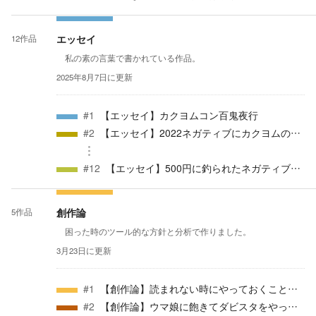
ドエンドでもないエンタメ業界において、最悪な終わりを向かえ
く、切なくて熱いバトルシーン多めの現代ファンタジー長編作
ます。 ★は入れなくて良いのでこれから作家志望する方に読ん
品。 夢の中で出会った人達と共に隠された真実を暴く、少年漫
で欲しい作品です。面白かったら入れてもいいよ！ チートハー
画風冒険ファンタジーものです。 なろうとマグネットへの重複
エッセイ
12
作品
レムや異世界転生が大好きな方は読まないことを強くオススメし
転載をしております。 なんと挿し絵もあるよ！ 想定対象者
ます。 想定対象者層：全年齢対象(万人受けとは言っていない)、
層：20~40代、少年漫画好き、能力者もの好き、暗いけど熱い展
私の素の言葉で書かれている作品。
作家志望の方向け。 ☀：【第五回カクヨム短編webコンテスト応
開が好き 🌃：【第四回カクヨムwebコンテスト応募作品】 『”そ
募作品】 『マトリョーシカの地球』 エセ関西人と高飛車少女
2025年8月7日
に更新
れ” は劣化チートおじさん』 前回の「ニートの俺が~(略)」はテ
のドタバタSFコメディ。明るいSFを目指した一万文字以内の短
ンプレの完全な皮肉に対し、テンプレに順次た流れの順当な作品
編。 想定対象者層：明るいのが好き、SFが好き、気軽に楽しみ
を目指した作品。 特に質が低いと言われがちなこのジャンル
たい。 🌃：【怪談話コンテスト】 『埼玉県M市の店で不審者が出
#
1
【エッセイ】カクヨムコン百鬼夜行
で、構成や内容などの質を重視したらどうなるのかを試した作
た話』 世にも奇妙な物語風の短編ホラー。 気軽に読んでも
品。 人の定める「価値」を考え、人が生み出す「慢心」と戦う
#
2
【エッセイ】2022ネガティブにカクヨムの現状を夜に考察する
らうことを目指した。 想定対象者層：ホラーだけどちょっと笑
真面目なテーマの異世界作品。 想定対象者層：20代後半から40代
える話が好き、気軽に楽しみたい。 🌃：【第九回カクヨムwebコ
までのテンプレート異世界転生ものが嫌いな人、人生に疲れた人
ンテスト応募作品】 『サルヘッド -絶望しろ、世界を混沌へ沈
#
12
【エッセイ】500円に釣られたネガティブジブンガタリ
める為に-』 万人受けを書こうとしたら人を選ぶ怪作になって
しまった。Ⅹ年ぶりのバッドエンドで描く学園能力者バトルもの
サバイバルパニック作品。ギャグとシリアスと胸糞と胸熱のスペ
シャルセット長編作品。 想定対象者層：心が強い人向け。
創作論
5
作品
困った時のツール的な方針と分析で作りました。
3月23日
に更新
#
1
【創作論】読まれない時にやっておくことシミュレータ
#
2
【創作論】ウマ娘に飽きてダビスタをやったら小説活動と関わりがあったので誰かに話したいスイッチが入った