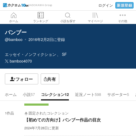
新規登録
ログイン
KADOKAWA Group
ホーム
ランキング
小説を探す
マイページ
その他
バンブー
@bamboo
2016年2月2日
に登録
エッセイ・ノンフィクション
SF
bamboo4070
フォロー
共有
ホーム
小説
57
コレクション
12
近況ノート
598
サポーター
5
1
作品
固定されたコレクション
【初めての方向け】バンブー作品の目次
2024年7月28日
に更新