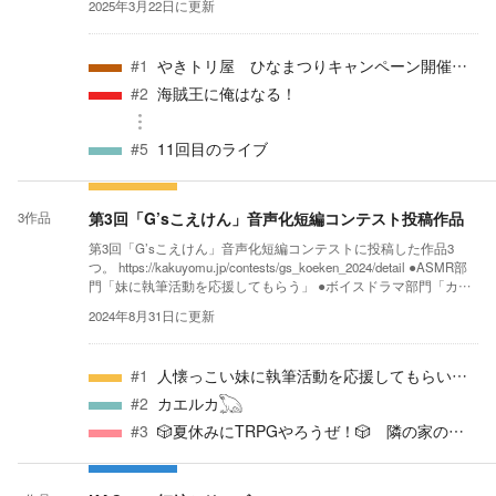
2025年3月22日
に更新
#
1
やきトリ屋 ひなまつりキャンペーン開催中！
#
2
海賊王に俺はなる！
#
5
11回目のライブ
第3回「G’sこえけん」音声化短編コンテスト投稿作品
3
作品
第3回「G’sこえけん」音声化短編コンテストに投稿した作品3
つ。 https://kakuyomu.jp/contests/gs_koeken_2024/detail ●ASMR部
門「妹に執筆活動を応援してもらう」 ●ボイスドラマ部門「カエ
ルカ𓆏」 ●ボイスドラマ部門「🎲夏休みにTRPGやろうぜ！🎲
2024年8月31日
に更新
隣の家の幼馴染2人を呼んで遊んだら2人共甘えてくる」
#
1
人懐っこい妹に執筆活動を応援してもらい、時々甘えさせてもらう。そして引きこもりの姉とも……
#
2
カエルカ𓆏
#
3
🎲夏休みにTRPGやろうぜ！🎲 隣の家の幼馴染2人を呼んで遊んだら2人共甘えてくる