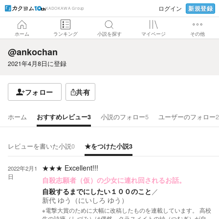
新規登録
ログイン
KADOKAWA Group
ホーム
ランキング
小説を探す
マイページ
その他
@ankochan
2021年4月8日
に登録
フォロー
共有
ホーム
おすすめレビュー
3
小説のフォロー
5
ユーザーのフォロー
2
レビューを書いた小説
0
★をつけた小説
3
★★★
Excellent!!!
2022年2月1
日
自殺志願者（仮）の少女に連れ回されるお話。
自殺するまでにしたい１００のこと
／
新代 ゆう（にいしろ ゆう）
※電撃大賞のために大幅に改稿したものを連載しています。 高校
生の詩摘（しづみ）は偶然、クラスメイトの紬（つむぎ）が自