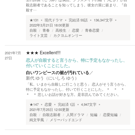
殺志願者であることを知ってしまう。彼女の策に嵌まり、『自
殺す…
★
131
現代ドラマ
完結済
55
話
136,347
文字
2022年3月21日 18:00
更新
自殺
青春
高校生
恋愛
青春恋愛
ライト文芸
カクヨムオンリー
★★★
Excellent!!!
2021年7月
27日
恋人が自殺すると言うから、特に予定もなかったし、
付いていくことにした。
白いワンピースの裾が汚れている
／
新代 ゆう（にいしろ ゆう）
「私、いまから自殺しに行こうと思う」 恋人がそう言うから、
特に予定もなかったし、付いて行くことにした。 ＊ ＊ ＊
＊ ＊ 悲しいお話が好きな方。是非読んでみてください。
★
147
恋愛
完結済
1
話
4,947
文字
2021年7月25日 12:55
更新
自殺
自殺志願者
人間ドラマ
短編
恋愛短編
純文学風
メリーバッドエンド