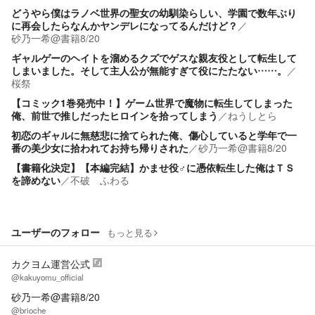
どうやら僕はラノベ世界の聖女の幼馴染らしい、学園で数年ぶり
に再会したらなんかヤンデレになってるんだけど？
／
砂乃一希@書籍8/20
ギャルゲーのヘイトを溜めるクズでゲスな親友役として転生して
しまいました。そして主人公が無能すぎて役にたたない……。
／
桜祭
【コミック1巻発売中！】ゲーム世界で魔物に転生してしまった
俺、前世で推しだったヒロインを拾ってしまう
／
ねうしとら
初恋のギャルに無慈悲に捨てられた俺、傷心していると学年で一
番の美少女に拾われてお持ち帰りされた
／
砂乃一希@書籍8/20
【書籍化決定】【本編完結】かませ役♂に憑依転生した俺はＴＳ
を諦めない
／
不破 ふわる
ユーザーのフォロー
もっと見る
カクヨム運営公式
@kakuyomu_official
砂乃一希@書籍8/20
@brioche