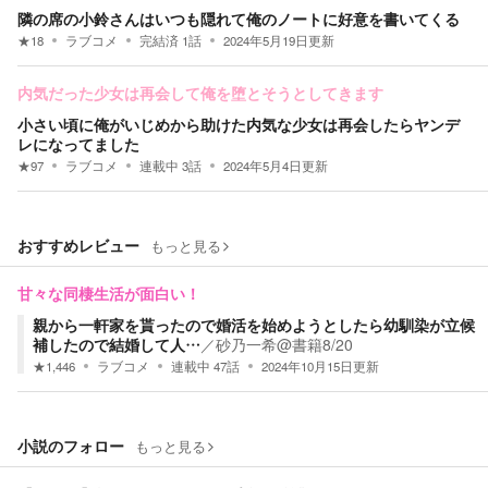
隣の席の小鈴さんはいつも隠れて俺のノートに好意を書いてくる
★
18
ラブコメ
完結済
1
話
2024年5月19日
更新
内気だった少女は再会して俺を堕とそうとしてきます
小さい頃に俺がいじめから助けた内気な少女は再会したらヤンデ
レになってました
★
97
ラブコメ
連載中
3
話
2024年5月4日
更新
おすすめレビュー
もっと見る
甘々な同棲生活が面白い！
親から一軒家を貰ったので婚活を始めようとしたら幼馴染が立候
補したので結婚して人…
／
砂乃一希@書籍8/20
★
1,446
ラブコメ
連載中
47
話
2024年10月15日
更新
小説のフォロー
もっと見る