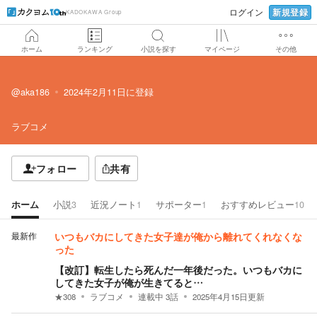
新規登録
ログイン
KADOKAWA Group
ホーム
ランキング
小説を探す
マイページ
その他
@aka186
2024年2月11日
に登録
ラブコメ
フォロー
共有
ホーム
小説
3
近況ノート
1
サポーター
1
おすすめレビュー
10
最新作
いつもバカにしてきた女子達が俺から離れてくれなくな
った
【改訂】転生したら死んだ一年後だった。いつもバカに
してきた女子が俺が生きてると…
★
308
ラブコメ
連載中
3
話
2025年4月15日
更新