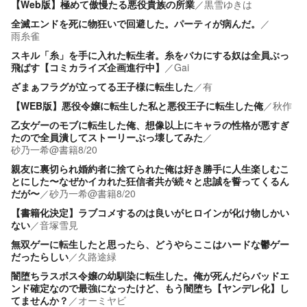
【Web版】極めて傲慢たる悪役貴族の所業
／
黒雪ゆきは
全滅エンドを死に物狂いで回避した。パーティが病んだ。
／
雨糸雀
スキル「糸」を手に入れた転生者。糸をバカにする奴は全員ぶっ
飛ばす【コミカライズ企画進行中】
／
Gai
ざまぁフラグが立ってる王子様に転生した
／
有
【WEB版】悪役令嬢に転生した私と悪役王子に転生した俺
／
秋作
乙女ゲーのモブに転生した俺、想像以上にキャラの性格が悪すぎ
たので全員潰してストーリーぶっ壊してみた
／
砂乃一希@書籍8/20
親友に裏切られ婚約者に捨てられた俺は好き勝手に人生楽しむこ
とにした〜なぜかイカれた狂信者共が続々と忠誠を誓ってくるん
だが〜
／
砂乃一希@書籍8/20
【書籍化決定】ラブコメするのは良いがヒロインが化け物しかい
ない
／
音塚雪見
無双ゲーに転生したと思ったら、どうやらここはハードな鬱ゲー
だったらしい
／
久路途緑
闇堕ちラスボス令嬢の幼馴染に転生した。俺が死んだらバッドエ
ンド確定なので最強になったけど、もう闇堕ち【ヤンデレ化】し
てませんか？
／
オーミヤビ