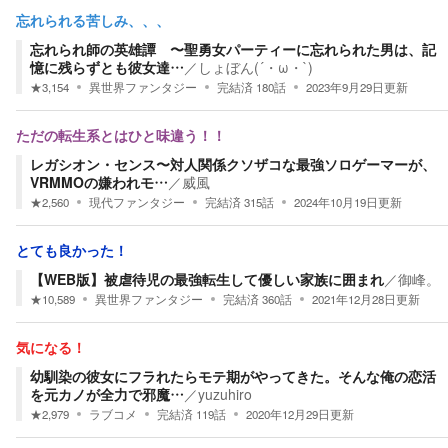
忘れられる苦しみ、、、
忘れられ師の英雄譚 〜聖勇女パーティーに忘れられた男は、記
憶に残らずとも彼女達…
／
しょぼん(´・ω・`)
★
3,154
異世界ファンタジー
完結済
180
話
2023年9月29日
更新
ただの転生系とはひと味違う！！
レガシオン・センス〜対人関係クソザコな最強ソロゲーマーが、
VRMMOの嫌われモ…
／
威風
★
2,560
現代ファンタジー
完結済
315
話
2024年10月19日
更新
とても良かった！
【WEB版】被虐待児の最強転生して優しい家族に囲まれ
／
御峰。
★
10,589
異世界ファンタジー
完結済
360
話
2021年12月28日
更新
気になる！
幼馴染の彼女にフラれたらモテ期がやってきた。そんな俺の恋活
を元カノが全力で邪魔…
／
yuzuhiro
★
2,979
ラブコメ
完結済
119
話
2020年12月29日
更新