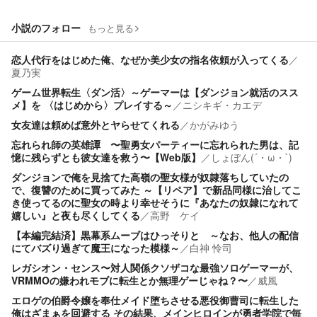
小説のフォロー
もっと見る
恋人代行をはじめた俺、なぜか美少女の指名依頼が入ってくる
／
夏乃実
ゲーム世界転生〈ダン活〉～ゲーマーは【ダンジョン就活のスス
メ】を 〈はじめから〉プレイする～
／
ニシキギ・カエデ
女友達は頼めば意外とヤらせてくれる
／
かがみゆう
忘れられ師の英雄譚 〜聖勇女パーティーに忘れられた男は、記
憶に残らずとも彼女達を救う〜【Web版】
／
しょぼん(´・ω・`)
ダンジョンで俺を見捨てた高嶺の聖女様が奴隷落ちしていたの
で、復讐のために買ってみた ～【リペア】で新品同様に治してこ
き使ってるのに聖女の時より幸せそうに『あなたの奴隷になれて
嬉しい』と夜も尽くしてくる
／
高野 ケイ
【本編完結済】黒幕系ムーブはひっそりと ～なお、他人の配信
にてバズり過ぎて魔王になった模様～
／
白神 怜司
レガシオン・センス〜対人関係クソザコな最強ソロゲーマーが、
VRMMOの嫌われモブに転生とか無理ゲーじゃね？〜
／
威風
エロゲの伯爵令嬢を奉仕メイド堕ちさせる悪役御曹司に転生した
俺はざまぁを回避する その結果、メインヒロインが勇者学院で毎