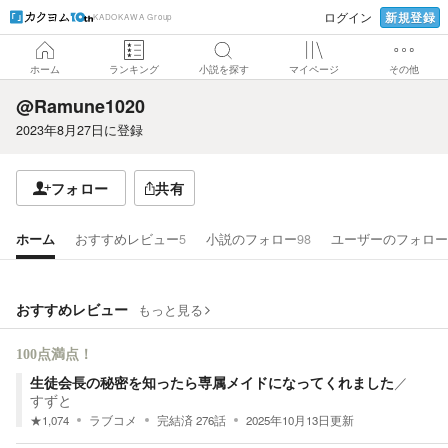
新規登録
ログイン
KADOKAWA Group
ホーム
ランキング
小説を探す
マイページ
その他
@Ramune1020
2023年8月27日
に登録
フォロー
共有
ホーム
おすすめレビュー
5
小説のフォロー
98
ユーザーのフォロー
おすすめレビュー
もっと見る
100点満点！
生徒会長の秘密を知ったら専属メイドになってくれました
／
すずと
★
1,074
ラブコメ
完結済
276
話
2025年10月13日
更新