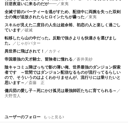
日逆夜這いに来るのだが……
／
東夷
全滅寸前のパーティーを逃がすため、配信中に両腕を失った双剣
士の俺が追放されたらヒロインたちが曇った
／
東夷
スキルが見えた二度目の人生は超余裕、初恋の人と楽しく過ごし
ています
／
破滅
転移したら山の中だった。反動で強さよりも快適さを選びまし
た。
／
じゃがバター
異世界に飛ばされて！
／
カティ
帝国最強の天才騎士、冒険者に憧れる
／
蒼井美紗
陰キャコミュ障ぼっちで影の薄い俺、世界最強のダンジョン探索
者です ～世間ではダンジョン配信なるものが流行ってるらしい
ので、そういうのはよくわかりませんが、流行りには乗りたいと
思います～
／
斎藤 正
傭兵団の愛し子～死にかけ孤児は最強師匠たちに育てられる～
／
天野雪人
ユーザーのフォロー
もっと見る