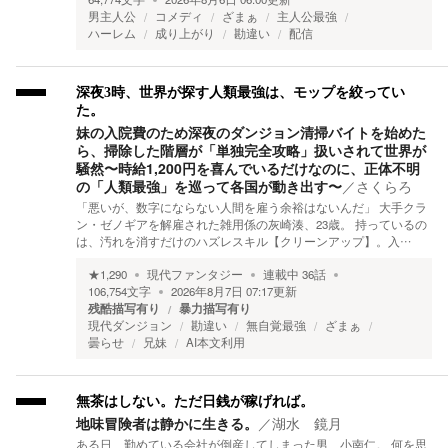
男主人公
コメディ
ざまぁ
主人公最強
ハーレム
成り上がり
勘違い
配信
深夜3時、世界が探す人類最強は、モップを絞ってい
た。
妹の入院費のため深夜のダンジョン清掃バイトを始めた
ら、掃除した階層が「単独完全攻略」扱いされて世界が
騒然〜時給1,200円を喜んでいるだけなのに、正体不明
の「人類最強」を巡って各国が動き出す〜
／
さくらろ
「悪いが、数字にならない人間を雇う余裕はないんだ」 大手クラ
ン・ゼノギアを解雇された雑用係の灰崎湊、23歳。 持っているの
は、汚れを消すだけのハズレスキル【クリーンアップ】。入…
★
1,290
現代ファンタジー
連載中
36
話
106,754
文字
2026年8月7日 07:17
更新
残酷描写有り
暴力描写有り
現代ダンジョン
勘違い
無自覚最強
ざまぁ
曇らせ
兄妹
AI本文利用
無茶はしない。ただ日銭が稼げれば。
地味冒険者は静かに生きる。
／
湖水 鏡月
ある日、勤めている会社が倒産してしまった男、小南仁。 何を思