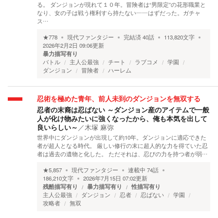
る。 ダンジョンが現れて１０年。冒険者は“男限定”の花形職業と
なり、女の子は戦う権利すら持たない——はずだった。ガチャ
ス…
★
778
現代ファンタジー
完結済
40
話
113,820
文字
2026年2月2日 09:06
更新
暴力描写有り
バトル
主人公最強
チート
ラブコメ
学園
ダンジョン
冒険者
ハーレム
忍術を極めた青年、前人未到のダンジョンを無双する
忍者の末裔は忍ばない ～ダンジョン産のアイテムで一般
人が化け物みたいに強くなったから、俺も本気を出して
良いらしい～
／
木塚 麻弥
世界中にダンジョンが出現して約10年。ダンジョンに適応できた
者が超人となる時代。 厳しい修行の末に超人的な力を得ていた忍
者は過去の遺物と化した。 ただそれは、忍びの力を持つ者が弱…
★
5,857
現代ファンタジー
連載中
74
話
186,210
文字
2026年7月15日 07:02
更新
残酷描写有り
暴力描写有り
性描写有り
主人公最強
ダンジョン
忍者
忍ばない
学園
攻略者
無双