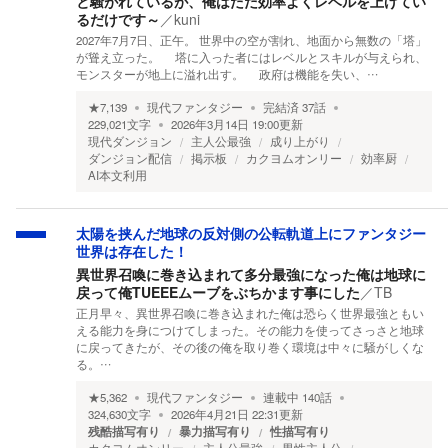
と騒がれているが、俺はただ効率よくレベルを上げてい
るだけです～
／
kuni
2027年7月7日、正午。 世界中の空が割れ、地面から無数の「塔」
が聳え立った。 塔に入った者にはレベルとスキルが与えられ、
モンスターが地上に溢れ出す。 政府は機能を失い、…
★
7,139
現代ファンタジー
完結済
37
話
229,021
文字
2026年3月14日 19:00
更新
現代ダンジョン
主人公最強
成り上がり
ダンジョン配信
掲示板
カクヨムオンリー
効率厨
AI本文利用
太陽を挟んだ地球の反対側の公転軌道上にファンタジー
世界は存在した！
異世界召喚に巻き込まれて多分最強になった俺は地球に
戻って俺TUEEEムーブをぶちかます事にした
／
TB
正月早々、異世界召喚に巻き込まれた俺は恐らく世界最強ともい
える能力を身につけてしまった。その能力を使ってさっさと地球
に戻ってきたが、その後の俺を取り巻く環境は中々に騒がしくな
る。…
★
5,362
現代ファンタジー
連載中
140
話
324,630
文字
2026年4月21日 22:31
更新
残酷描写有り
暴力描写有り
性描写有り