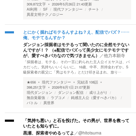
309,872
文字
2026年5月26日 21:43
更新
AI利用
SF
現代ファンタジー
チート
異星文明テクノロジー
とにかく掘ればモテるんすよね？え、配信でバズ？……
俺、モテてるんすか？
ダンジョン採掘者はモテるって聞いたのに全然モテない
んですが！？ （※配信でバズって美少女にモテモテです
が、愛すべきバカなので気づきません）
／
他力本願寺
「採掘者は、モテる」 その一言に釣られた主人公イエヤスは、バ
カだった。気持ちいいくらいに。 16歳、中卒、所持金わずか。S
級探索者の親父に「男はモテろ」とだけ叩き込まれ、放り…
★
656
現代ファンタジー
完結済
108
話
398,251
文字
2026年6月1日 21:07
更新
現代ダンジョン
ダンジョン配信
成り上がり
無自覚最強
ラブコメ
鈍感主人公（愛すべきバカ）
バトル
異世界
​「気持ち悪い」と石を投げた。その男が、世界を救って
いたとも知らずに。
黒瀬、探索者やめるってよ
／
@hitotsuma