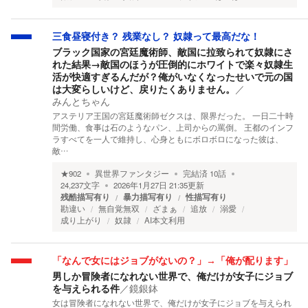
三食昼寝付き？ 残業なし？ 奴隷って最高だな！
ブラック国家の宮廷魔術師、敵国に拉致られて奴隷にさ
れた結果→敵国のほうが圧倒的にホワイトで楽々奴隷生
活が快適すぎるんだが？俺がいなくなったせいで元の国
は大変らしいけど、戻りたくありません。
／
みんとちゃん
アステリア王国の宮廷魔術師ゼクスは、限界だった。 一日二十時
間労働、食事は石のようなパン、上司からの罵倒。 王都のインフ
ラすべてを一人で維持し、心身ともにボロボロになった彼は、
敵…
★
902
異世界ファンタジー
完結済
10
話
24,237
文字
2026年1月27日 21:35
更新
残酷描写有り
暴力描写有り
性描写有り
勘違い
無自覚無双
ざまぁ
追放
溺愛
成り上がり
奴隷
AI本文利用
「なんで女にはジョブがないの？」→「俺が配ります」
男しか冒険者になれない世界で、俺だけが女子にジョブ
を与えられる件
／
鏡銀鉢
女は冒険者になれない世界で、俺だけが女子にジョブを与えられ