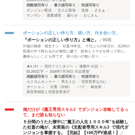
残酷描写有り
暴力描写有り
性描写有り
ダンジョン配信
主人公最強
追放
ざまぁ
ヤンデレ
激重感情
曇らせ
おじさん
ポーションの正しい作り方、使い方、付き合い方。
『ポーションの正しい作り方』と俺と。
／
時雨
37歳の独身・彼女ナシ・社畜15年生。 十日ぶりの休日が、2LDKの
部屋の中で終わるのが無性に嫌で、財布とスマホを持って外に。
趣味らしいことも持てず、張り合いの無い日々。 …
★
4,151
現代ファンタジー
連載中
51
話
82,263
文字
2026年7月30日 15:22
更新
残酷描写有り
暴力描写有り
性描写有り
カクヨムオンリー
男主人公
現実世界なのに
ポーション
社畜（自称）
バグ
錬金術
異世界師匠と現実世界弟子
俺だけが《魔王専用スキル》でダンジョン攻略してるっ
て、まだ誰も知らない
５分間のうたた寝中に“魔王の人生１０００年”を経験し
た社畜の俺が、未実装の《支配者専用スキル》で現代ダ
ンジョンを掌握する。【完結】【100万PV達成！】
／