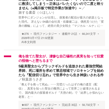
に救済してしまう～正体はバレたくないので二度と映り
ません（※掲示板で特定作業が加速中）～
／
旅する書斎（☆ほしい）
世界中にダンジョンが出現し、探索者の配信が最大の娯楽となっ
た現代。 冴えない34歳の会社員・佐藤健二は、偶然見つけた「変
身の腕輪」によって、絶世の美少女戦士『マジカル・ルナ』に…
★
276
現代ファンタジー
連載中
21
話
66,241
文字
2026年3月17日 21:02
更新
AI本文利用
俺を捨てた聖女が、凄惨な自己犠牲の真実を知って狂愛
の怪物へと堕ちるまで
S級美聖女からブラックギルドを追放された最強空間結
界師、死に場所を求めて禁忌領域でソロキャンプを始め
たら『配信切り忘れ』で世界中から生き神扱いされる件
／
秋葉原うさぎ
「教え子を救って死ぬ」――完璧だったはずの俺の遺言（配
信）、真実を知った聖女の慟哭によって世界ごと破壊されるま
で。 国内最大の探索者ギルド『天啓の剣』で「結界しか張れない
老害」と…
★
837
現代ファンタジー
完結済
30
話
56,732
文字
2026年3月20日 19:17
更新