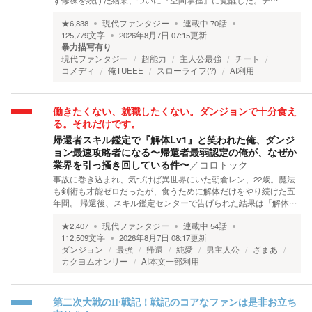
ず修練を続けた結果、ついに『空間掌握』に覚醒した。テ…
★
6,838
現代ファンタジー
連載中
70
話
125,779
文字
2026年8月7日 07:15
更新
暴力描写有り
現代ファンタジー
超能力
主人公最強
チート
コメディ
俺TUEEE
スローライフ(?)
AI利用
働きたくない、就職したくない。ダンジョンで十分食え
る。それだけです。
帰還者スキル鑑定で『解体Lv1』と笑われた俺、ダンジ
ョン最速攻略者になる〜帰還者最弱認定の俺が、なぜか
業界を引っ掻き回している件〜
／
コロトック
事故に巻き込まれ、気づけば異世界にいた朝倉レン、22歳。魔法
も剣術も才能ゼロだったが、食うために解体だけをやり続けた五
年間。 帰還後、スキル鑑定センターで告げられた結果は「解体…
★
2,407
現代ファンタジー
連載中
54
話
112,509
文字
2026年8月7日 08:17
更新
ダンジョン
最強
帰還
純愛
男主人公
ざまあ
カクヨムオンリー
AI本文一部利用
第二次大戦のIF戦記！戦記のコアなファンは是非お立ち