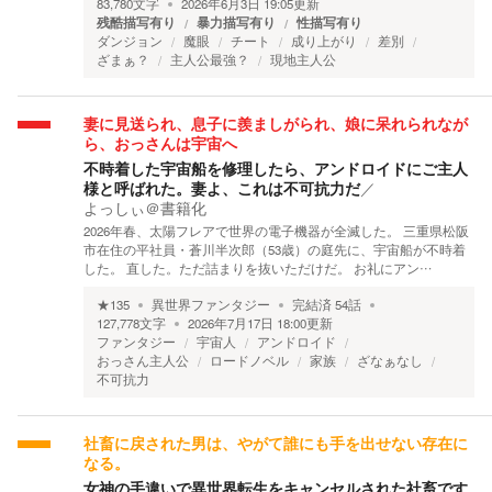
83,780
文字
2026年6月3日 19:05
更新
残酷描写有り
暴力描写有り
性描写有り
ダンジョン
魔眼
チート
成り上がり
差別
ざまぁ？
主人公最強？
現地主人公
妻に見送られ、息子に羨ましがられ、娘に呆れられなが
ら、おっさんは宇宙へ
不時着した宇宙船を修理したら、アンドロイドにご主人
様と呼ばれた。妻よ、これは不可抗力だ
／
よっしぃ＠書籍化
2026年春、太陽フレアで世界の電子機器が全滅した。 三重県松阪
市在住の平社員・蒼川半次郎（53歳）の庭先に、宇宙船が不時着
した。 直した。ただ詰まりを抜いただけだ。 お礼にアン…
★
135
異世界ファンタジー
完結済
54
話
127,778
文字
2026年7月17日 18:00
更新
ファンタジー
宇宙人
アンドロイド
おっさん主人公
ロードノベル
家族
ざなぁなし
不可抗力
社畜に戻された男は、やがて誰にも手を出せない存在に
なる。
女神の手違いで異世界転生をキャンセルされた社畜です