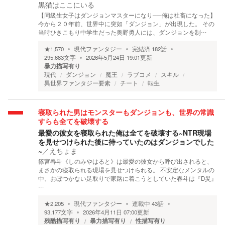
黒猫はここにいる
【同級生女子はダンジョンマスターになり──俺は社畜になった】
今から２０年前、世界中に突如「ダンジョン」が出現した。 その
当時ひきこもり中学生だった奥野勇人には、ダンジョンを制…
★
1,570
現代ファンタジー
完結済
182
話
295,683
文字
2026年5月24日 19:01
更新
暴力描写有り
現代
ダンジョン
魔王
ラブコメ
スキル
異世界ファンタジー要素
チート
転生
寝取られた男はモンスターもダンジョンも、世界の常識
すらも全てを破壊する
最愛の彼女を寝取られた俺は全てを破壊する~NTR現場
を見せつけられた後に待っていたのはダンジョンでした
~
／
えちょま
篠宮春斗《しのみやはると》は最愛の彼女から呼び出されると、
まさかの寝取られる現場を見せつけられる。 不安定なメンタルの
中、おぼつかない足取りで家路に着こうとしていた春斗は『D災』
…
★
2,205
現代ファンタジー
連載中
43
話
93,177
文字
2026年4月11日 07:00
更新
残酷描写有り
暴力描写有り
性描写有り