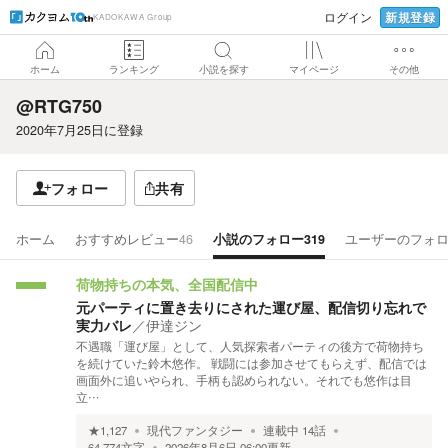
新規登録
ログイン
KADOKAWA Group
ホーム
ランキング
小説を探す
マイページ
その他
@RTG750
2020年7月25日
に登録
フォロー
共有
ホーム
おすすめレビュー
46
小説のフォロー
319
ユーザーのフォ
荷物持ちの本気、全国配信中
元パーティに置き去りにされた運び屋、配信切り忘れで
実力バレ
／
伊達ジン
不遇職「運び屋」として、人気探索者パーティの後方で荷物持ち
を続けていた鈴木悠作。 戦闘には参加させてもらえず、配信では
画面外に追いやられ、手柄も認められない。それでも悠作は目
立…
★
1,127
現代ファンタジー
連載中
14
話
64,774
文字
2026年8月6日 06:00
更新