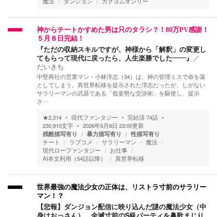
魔法
ダンジョン
カクヨムオンリー
神からチートかすめた男は只のタラシ？！80万PV感謝！
５月８日完結！
『ただの収納スキルですが、神様から「解釈」の変更し
てもらって現代に戻ったら、人生楽勝でした――』
／
だいきち
中堅商社の営業マン・小林淳志（34）は、神の管理ミスで命を落
としてしまう。異世界転移を提示された淳志だったが、しがない
サラリーマンの武器である「低姿勢な交渉術」を駆使し、提示
さ…
★
2,314
現代ファンタジー
完結済
74
話
230,910
文字
2026年5月8日 23:00
更新
残酷描写有り
暴力描写有り
性描写有り
チート
ラブコメ
サラリーマン
魔法
現代ローファンタジー
お仕事
AI本文利用（54話以降）
異世界転移
世界最強の魔法少女の正体は、リストラ寸前のサラリー
マン！？
【悲報】ダンジョン配信に映り込んだ謎の魔法少女（中
身はおっさん）、全滅寸前のS級パーティを鼻歌まじり