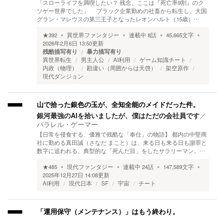
「スローライフを満喫したい？ 残念、ここは『死亡率9割』のク
ソゲー世界でした」 ブラック企業勤めの社畜から転生し、大国
グラン・マレウスの第三王子となったレオンハルト（15歳）…
★
392
異世界ファンタジー
連載中
8
話
45,665
文字
2026年2月6日 13:50
更新
残酷描写有り
暴力描写有り
異世界転生
男主人公
AI利用
ゲーム知識チート
内政（物理）
勘違い（周囲からは天啓）
架空原作
現代ダンジョン
山で拾った銀色の玉が、全知全能のメイドだった件。
銀河最強のAIを拾いましたが、僕はただの会社員です
／
パラレル・ゲーマー
【日常を侵食する、優雅で残酷な「奉仕」の物語】 都内の中堅商
社に勤める真田誠（さなだ まこと）は、来る日も来る日も謝罪と
数字に追われる、典型的な「死んだ目」をしたサラリーマン。…
★
485
現代ファンタジー
連載中
24
話
147,589
文字
2025年12月27日 14:08
更新
AI利用
現代日本
SF
宇宙
チート
「運用保守（メンテナンス）」はもう終わり。