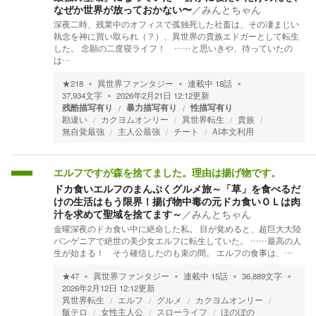
なぜか世界が放っておかない〜
／
みんとちゃん
深夜二時、残業中のオフィスで孤独死した社畜は、その凄まじい
執念を神に買い取られ（？）、異世界の貴族エドガーとして転生
した。 念願の二度寝ライフ！ ……と思いきや、待っていたの
は…
★
218
異世界ファンタジー
連載中
18
話
37,934
文字
2026年2月21日 12:12
更新
残酷描写有り
暴力描写有り
性描写有り
勘違い
カクヨムオンリー
異世界転生
貴族
無自覚最強
主人公最強
チート
AI本文利用
エルフですが森を捨てました。理由は揚げ物です。
ドカ食いエルフのまんぷくグルメ旅～「草」を食べるだ
けの生活はもう限界！揚げ物中毒の元ドカ食いＯＬは肉
汁を求めて聖域を捨てます～
／
みんとちゃん
金曜深夜のドカ食い中に絶命した私。 目が覚めると、超巨大大陸
パンゲニアで絶世の美少女エルフに転生していた。 ……最高の人
生が始まる！ そう確信したのも束の間。 エルフの食事は、…
★
47
異世界ファンタジー
連載中
15
話
36,889
文字
2026年2月12日 12:12
更新
異世界転生
エルフ
グルメ
カクヨムオンリー
飯テロ
女性主人公
スローライフ
ほのぼの