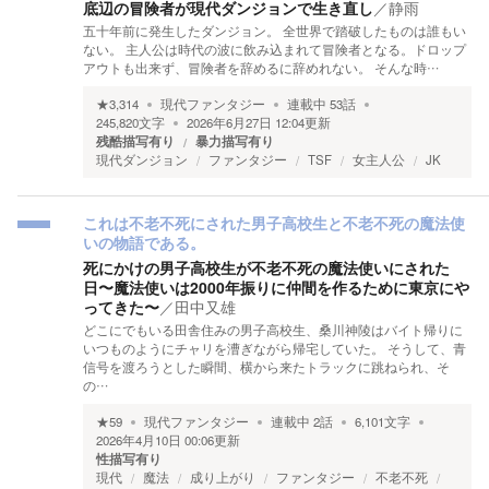
底辺の冒険者が現代ダンジョンで生き直し
／
静雨
五十年前に発生したダンジョン。 全世界で踏破したものは誰もい
ない。 主人公は時代の波に飲み込まれて冒険者となる。ドロップ
アウトも出来ず、冒険者を辞めるに辞めれない。 そんな時…
★
3,314
現代ファンタジー
連載中
53
話
245,820
文字
2026年6月27日 12:04
更新
残酷描写有り
暴力描写有り
現代ダンジョン
ファンタジー
TSF
女主人公
JK
これは不老不死にされた男子高校生と不老不死の魔法使
いの物語である。
死にかけの男子高校生が不老不死の魔法使いにされた
日〜魔法使いは2000年振りに仲間を作るために東京にや
ってきた〜
／
田中又雄
どこにでもいる田舎住みの男子高校生、桑川神陵はバイト帰りに
いつものようにチャリを漕ぎながら帰宅していた。 そうして、青
信号を渡ろうとした瞬間、横から来たトラックに跳ねられ、そ
の…
★
59
現代ファンタジー
連載中
2
話
6,101
文字
2026年4月10日 00:06
更新
性描写有り
現代
魔法
成り上がり
ファンタジー
不老不死