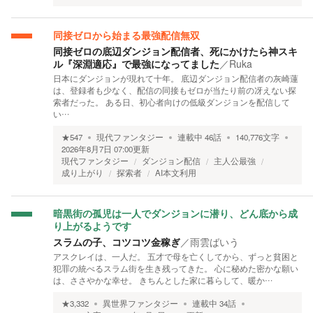
同接ゼロから始まる最強配信無双
同接ゼロの底辺ダンジョン配信者、死にかけたら神スキ
ル『深淵適応』で最強になってました
／
Ruka
日本にダンジョンが現れて十年。 底辺ダンジョン配信者の灰崎蓮
は、登録者も少なく、配信の同接もゼロが当たり前の冴えない探
索者だった。 ある日、初心者向けの低級ダンジョンを配信して
い…
★
547
現代ファンタジー
連載中
46
話
140,776
文字
2026年8月7日 07:00
更新
現代ファンタジー
ダンジョン配信
主人公最強
成り上がり
探索者
AI本文利用
暗黒街の孤児は一人でダンジョンに潜り、どん底から成
り上がるようです
スラムの子、コツコツ金稼ぎ
／
雨雲ばいう
アスクレイは、一人だ。 五才で母を亡くしてから、ずっと貧困と
犯罪の統べるスラム街を生き残ってきた。 心に秘めた密かな願い
は、ささやかな幸せ。 きちんとした家に暮らして、暖か…
★
3,332
異世界ファンタジー
連載中
34
話