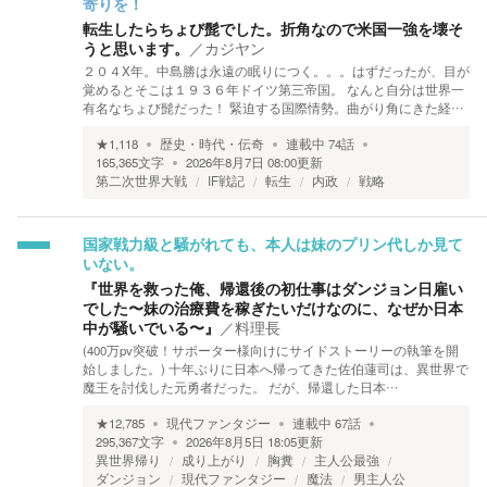
寄りを！
転生したらちょび髭でした。折角なので米国一強を壊そ
うと思います。
／
カジヤン
２０４X年。中島勝は永遠の眠りにつく。。。はずだったが、目が
覚めるとそこは１９３６年ドイツ第三帝国。 なんと自分は世界一
有名なちょび髭だった！ 緊迫する国際情勢。曲がり角にきた経…
★
1,118
歴史・時代・伝奇
連載中
74
話
165,365
文字
2026年8月7日 08:00
更新
第二次世界大戦
IF戦記
転生
内政
戦略
国家戦力級と騒がれても、本人は妹のプリン代しか見て
いない。
『世界を救った俺、帰還後の初仕事はダンジョン日雇い
でした〜妹の治療費を稼ぎたいだけなのに、なぜか日本
中が騒いでいる〜』
／
料理長
(400万pv突破！サポーター様向けにサイドストーリーの執筆を開
始しました。) 十年ぶりに日本へ帰ってきた佐伯蓮司は、異世界で
魔王を討伐した元勇者だった。 だが、帰還した日本…
★
12,785
現代ファンタジー
連載中
67
話
295,367
文字
2026年8月5日 18:05
更新
異世界帰り
成り上がり
胸糞
主人公最強
ダンジョン
現代ファンタジー
魔法
男主人公