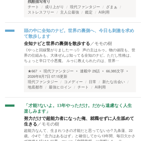
残酷描写有り
チート
成り上がり
現代ファンタジー
ざまぁ
ストレスフリー
主人公最強
鑑定
AI利用
頭の中に全知のナビ。世界の裏側へ、今日も刺激を求め
て散歩します
全知ナビと世界の裏側を散歩する
／
モモの樹
《やっと回線繋がりましたーっ!》 声の主はルゥ。物の値段も、世
界の仕組みも、大体ぜんぶ知ってる全知のナビ。ただし性格は、
ちょっと辛口で小悪魔。 ルゥに教えられたのは、世界…
★
667
現代ファンタジー
連載中
29
話
66,385
文字
2026年8月7日 07:15
更新
現代ファンタジー
コメディー
日常
新たな出会い
地底都市
最強ヒロイン
チート
AI利用
「才能?ないよ。13年やっただけ。だから遠慮なく人生
楽しみます」
努力だけで超能力者になった俺、就職せずに人生舐めて
生きる
／
モモの樹
超能力なんて、生まれつきの才能だと思ってないか? 九条蓮、22
歳。小4で「念力はあるはず」と確信してから13年間、毎日欠かさ