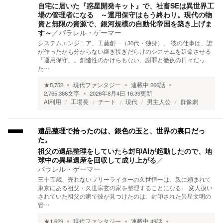
自宅に届いた『惑星開発キット』で、社畜SEは異世界工
場の管理者になる ～運用保守はもう終わり。現代の物
資と無限の資源で、銀河規模の自動化帝国を築き上げま
す～
／
パラレル・ゲーマー
システムエンジニア、工藤創一（30代・独身）。 彼の仕事は、誰
が作ったかも分からない継ぎ接ぎだらけのシステムを延命させる
「運用保守」。創造性のかけらもない、謝罪と徹夜の日々だっ
た…
★
5,752
現代ファンタジー
連載中
266
話
2,765,386
文字
2026年8月4日 16:39
更新
AI利用
工場長
チート
現代
男主人公
群像劇
遺品整理で拾ったのは、銀色の玉と、世界の裏口だっ
た。
祖父の遺品整理をしていたら封印AIが起動したので、地
球中の異星遺産を回収して成り上がる
／
パラレル・ゲーマー
三十五歳、売れないフリーライターの久世恒一は、親に頼まれて
東京にある祖父・久世宗玄の家を整理することになる。 変人扱い
されていた祖父の家で彼が見つけたのは、封印された異星文明の
管…
★
1,629
現代ファンタジー
連載中
49
話