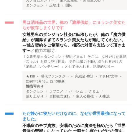
カクヨムオンリー
主人公最強
男性主人公
ダンジョン
反地球
開拓
男は消耗品の世界。俺の「濃厚供給」にＳランク美女た
ちが依存しまくりです
女尊男卑のダンジョン社会に転移したが、俺の「魔力供
給」が濃厚すぎてＳランク美女たちが離してくれない。
～独占契約をご希望なら、相応の対価を支払って頂きま
す～
／
他力本願寺
【女尊男卑 × ダンジョン × 契約ざまぁ】 そこは、女性だけが異能
（スキル）を持つ並行世界。 男性は魔力を吸い取られるだけの
「消耗品（バッテリー）」として扱われる、絶望的な社…
★
138
現代ファンタジー
完結済
49
話
118,147
文字
2026年3月18日 22:13
更新
性描写有り
ダンジョン
ラブコメ
ハーレム
ざまぁ
成り上がり
貞操観念逆転
主人公最強
AI生成
ただ静かに寝たいだけなのに、なぜか世界最強になって
ました。
不眠症のモブ貴族、安眠のために魔法を極めたら「世界
最強の聖域」になっていた 〜静かに寝たいだけの俺を、