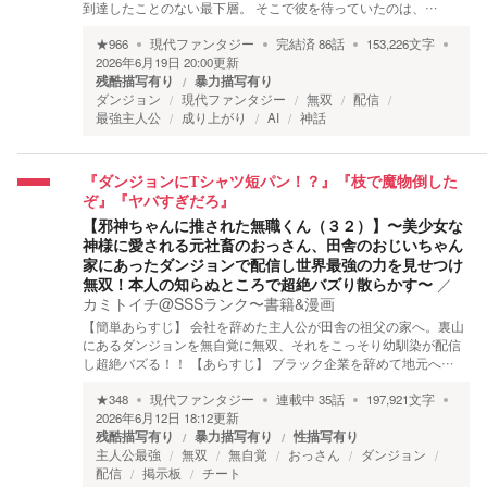
到達したことのない最下層。 そこで彼を待っていたのは、…
★
966
現代ファンタジー
完結済
86
話
153,226
文字
2026年6月19日 20:00
更新
残酷描写有り
暴力描写有り
ダンジョン
現代ファンタジー
無双
配信
最強主人公
成り上がり
AI
神話
『ダンジョンにTシャツ短パン！？』『枝で魔物倒した
ぞ』『ヤバすぎだろ』
【邪神ちゃんに推された無職くん（３２）】〜美少女な
神様に愛される元社畜のおっさん、田舎のおじいちゃん
家にあったダンジョンで配信し世界最強の力を見せつけ
無双！本人の知らぬところで超絶バズり散らかす〜
／
カミトイチ@SSSランク〜書籍&漫画
【簡単あらすじ】 会社を辞めた主人公が田舎の祖父の家へ。裏山
にあるダンジョンを無自覚に無双、それをこっそり幼馴染が配信
し超絶バズる！！ 【あらすじ】 ブラック企業を辞めて地元へ…
★
348
現代ファンタジー
連載中
35
話
197,921
文字
2026年6月12日 18:12
更新
残酷描写有り
暴力描写有り
性描写有り
主人公最強
無双
無自覚
おっさん
ダンジョン
配信
掲示板
チート