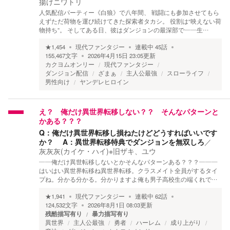
揚げニワトリ
人気配信パーティー《白狼》で八年間、 戦闘にも参加させてもら
えずただ荷物を運び続けてきた探索者タカシ。 役割は“映えない荷
物持ち”。 そしてある日、彼はダンジョンの最深部で――生…
★
1,454
現代ファンタジー
連載中
45
話
155,467
文字
2026年4月15日 23:05
更新
カクヨムオンリー
現代ファンタジー
ダンジョン配信
ざまぁ
主人公最強
スローライフ
男性向け
ヤンデレヒロイン
え？ 俺だけ異世界転移しない？？ そんなパターンと
かある？？？
Q：俺だけ異世界転移し損ねたけどどうすればいいです
か？ A：異世界転移特典でダンジョンを無双しろ
／
灰灰灰(カイケ・ハイ)※旧ザキ、ユウ
――俺だけ異世転移しないとかそんなパターンある？？？―――
はいはい異世界転移ね異世界転移。クラスメイト全員がするタイ
プね。分かる分かる。分かりますよ俺も男子高校生の端くれで…
★
1,941
現代ファンタジー
連載中
62
話
124,532
文字
2026年8月1日 08:03
更新
残酷描写有り
暴力描写有り
異世界
主人公最強
勇者
ハーレム
成り上がり