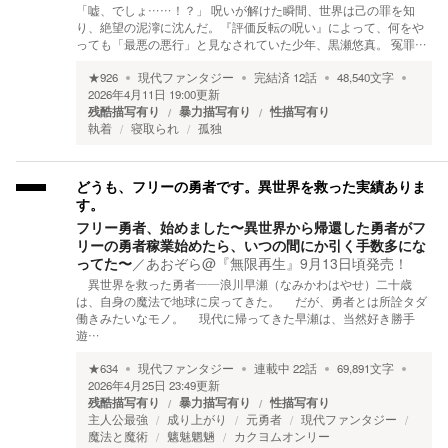
「嘘、でしょ……！？」 呪いが解けた瞬間、世界は己の罪を知
り、絶望の泥濘に沈んだ。 ​『評価反転の呪い』によって、何をや
っても「最悪の悪行」と見なされていた少年、黒瀬悠真。 冤罪…
★
926
現代ファンタジー
完結済
12
話
48,540
文字
2026年4月11日 19:00
更新
残酷描写有り
暴力描写有り
性描写有り
執着
寝取られ
孤独
どうも、フリーの勇者です。異世界を救った実績ありま
す。
フリー勇者、始めました〜異世界から帰還した勇者がフ
リーの勇者稼業始めたら、いつの間にか引く手数多にな
ってた〜
／
あおぞら@『無限再生』9月13日頃発売！
異世界を救った勇者——浪川早瀬（なみかわはやせ）二十歳
は、自身の魔法で地球に戻ってきた。 だが、勇者とは所詮タダ
働きみたいなモノ。 現代に帰ってきた早瀬は、当然好き勝手
遊…
★
634
現代ファンタジー
連載中
22
話
69,891
文字
2026年4月25日 23:49
更新
残酷描写有り
暴力描写有り
性描写有り
主人公最強
成り上がり
元勇者
現代ファンタジー
魔法と魔術
魑魅魍魎
カクヨムオンリー