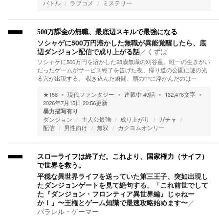
バトル
ラブコメ
ミステリー
500万課金の無職、最底辺スキルで最強になる
ソシャゲに500万円溶かした無職が異能覚醒したら、底
辺ダンジョン配信で成り上がる話
／
くずは
ソシャゲに500万円を溶かした28歳無職の刈谷蓮。唯一の生きがい
だったゲームがサービス終了を告げた夜、帰り道の公園に謎の光
る穴が出現する。 覗き込んだ瞬間、頭の中に浮かんだのは…
★
158
現代ファンタジー
連載中
49
話
132,478
文字
2026年7月15日 20:56
更新
暴力描写有り
ダンジョン
主人公最強
成り上がり
ガチャ
配信
男性向け
無双
カクヨムオンリー
スローライフは終了だ。これより、国家権力（サイフ）
で世界を救う。
平穏な異世界ライフを送っていた第三王子、突如出現し
たダンジョンゲートを見て絶句する。「これ前世でして
た『ダンジョン・フロンティア異世界編』じゃねー
か！」〜王権とゲーム知識で最速攻略始めます〜
／
パラレル・ゲーマー