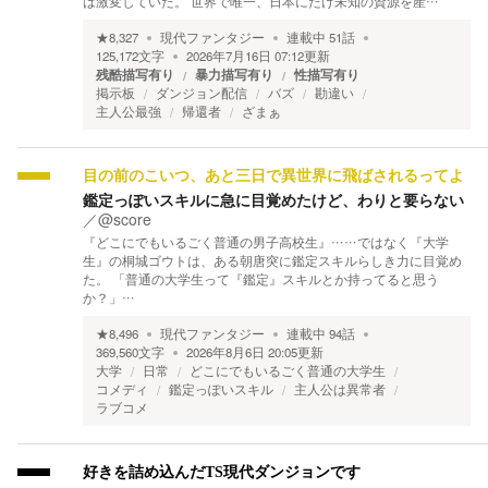
は激変していた。 世界で唯一、日本にだけ未知の資源を産…
★
8,327
現代ファンタジー
連載中
51
話
125,172
文字
2026年7月16日 07:12
更新
残酷描写有り
暴力描写有り
性描写有り
掲示板
ダンジョン配信
バズ
勘違い
主人公最強
帰還者
ざまぁ
目の前のこいつ、あと三日で異世界に飛ばされるってよ
鑑定っぽいスキルに急に目覚めたけど、わりと要らない
／
@score
『どこにでもいるごく普通の男子高校生』……ではなく『大学
生』の桐城ゴウトは、ある朝唐突に鑑定スキルらしき力に目覚め
た。 「普通の大学生って『鑑定』スキルとか持ってると思う
か？」…
★
8,496
現代ファンタジー
連載中
94
話
369,560
文字
2026年8月6日 20:05
更新
大学
日常
どこにでもいるごく普通の大学生
コメディ
鑑定っぽいスキル
主人公は異常者
ラブコメ
好きを詰め込んだTS現代ダンジョンです