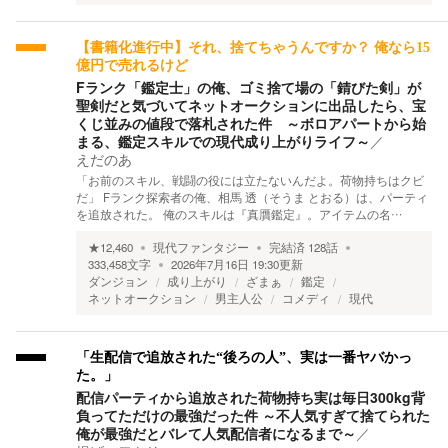
【書籍化進行中】それ、捨てちゃうんですか？ 俺なら15
億円で売れるけど
Fランク「鑑定士」の俺、ゴミ捨て場の「錆びた剣」が
聖剣だと気づいてネットオークションに出品したら、宝
くじ並みの値段で落札された件 ～ボロアパートから始
まる、鑑定スキルでの現代成り上がりライフ～
／
えだのあ
「お前のスキル、戦闘の役には立たないんだよ。荷物持ちはクビ
だ」 Fランク探索者の俺、相馬 透（そうま とおる）は、パーティ
を追放された。 俺のスキルは『真贋鑑定』。アイテムの名…
★
12,460
現代ファンタジー
完結済
128
話
333,458
文字
2026年7月16日 19:30
更新
ダンジョン
成り上がり
ざまぁ
鑑定
ネットオークション
男主人公
コメディ
現代
「生配信で追放された“後ろの人”、実は一番ヤバかっ
た。」
配信パーティから追放された荷物持ち実は毎日300kg背
負ってただけの最強だった件 ～不人気すぎて捨てられた
俺が最強だとバレて人気配信者になるまで～
／