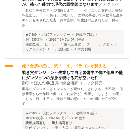
が、残った能力で現代の回復師になります
／
オクトパ
「あなたを異世界へご招待します」——そう言った女神は、書類
を見直し、「……あれ」と呟いた。 女神の手違いで異世界転生を
キャンセルされた社畜・鈴木直樹。転生は中止されたが、付与
さ…
★
7,309
現代ファンタジー
連載中
76
話
141,335
文字
2026年8月7日 07:10
更新
回復魔法
ヒーラー
主人公最強
チート
ざまぁ
カクヨムオンリー
誤転生
AI本文利用
俺「台所の壁に、穴？ え、ドラゴンが見える……」
覗き穴ダンジョン～失業して自宅警備中の俺の部屋の壁
にダンジョンの深淵を覗ける穴が空いた件
／
御手々ぽんた@辺境の錬金術師コミック発売
世界にダンジョンとモンスターが現れたことによる、大不況。 俺
は新卒から十年以上働いていた会社が、倒産してしまう。 自宅に
こもって過ごす日々。俺は台所の壁に、いつの間にか穴が空い
て…
★
2,960
現代ファンタジー
連載中
83
話
109,366
文字
2026年8月7日 08:01
更新
残酷描写有り
暴力描写有り
現代ダンジョン
男主人公
癖強めのスキルたち