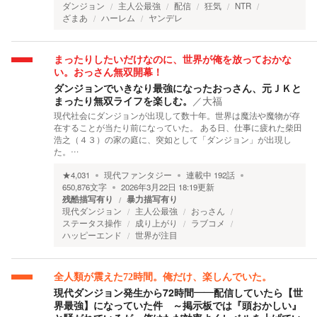
ダンジョン
主人公最強
配信
狂気
NTR
ざまあ
ハーレム
ヤンデレ
まったりしたいだけなのに、世界が俺を放っておかな
い。おっさん無双開幕！
ダンジョンでいきなり最強になったおっさん、元ＪＫと
まったり無双ライフを楽しむ。
／
大福
現代社会にダンジョンが出現して数十年。世界は魔法や魔物が存
在することが当たり前になっていた。 ある日、仕事に疲れた柴田
浩之（４３）の家の庭に、突如として「ダンジョン」が出現し
た。…
★
4,031
現代ファンタジー
連載中
192
話
650,876
文字
2026年3月22日 18:19
更新
残酷描写有り
暴力描写有り
現代ダンジョン
主人公最強
おっさん
ステータス操作
成り上がり
ラブコメ
ハッピーエンド
世界が注目
全人類が震えた72時間。俺だけ、楽しんでいた。
現代ダンジョン発生から72時間――配信していたら【世
界最強】になっていた件 ～掲示板では『頭おかしい』