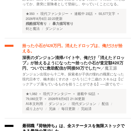
ってか、唐突に冒険者として登録し、やっていくことになる。
★
350
現代ファンタジー
連載中
23
話
55,577
文字
2026年8月6日 22:23
更新
残酷描写有り
暴力描写有り
剣と魔法
ダンジョン
拾った小石が420万円。消えたドロップは、俺だけが拾
える。
深夜のダンジョン清掃バイト中、俺だけ「消えたドロッ
プ」が拾えるようになった〜拾った小石が査定額420万
円、ついでに救助配信が同接50万でした〜
／
魔王源
ダンジョン出現から十二年。探索者が子供の憧れの職業になった
現代日本で、楠木拾(くすのき・ひろう)二十二歳の スキルは【ピ
ックアップ:落ちているものを拾うことができる】──誰でもで…
★
1,082
現代ファンタジー
連載中
52
話
79,083
文字
2026年8月6日 21:30
更新
AI本文利用
ダンジョン
現代ダンジョン
配信
成り上がり
兄妹
毎日更新
完結済
最弱職『荷物持ち』は、全ステータスを無限ストックで