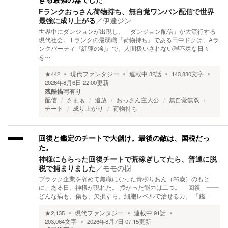
きる最強の器でした
Fランクおっさん荷物持ち、無自覚ワンパン配信で世界
最強に成り上がる
／
伊達ジン
世界中にダンジョンが出現し、「ダンジョン配信」が大流行する
現代社会。 Fランクの最弱職『荷物持ち』である田中ドクは、Aラ
ンクパーティ『紅蓮の剣』で、人間扱いされない理不尽な日々
を…
★
442
現代ファンタジー
連載中
32
話
143,830
文字
2026年8月6日 22:00
更新
残酷描写有り
配信
ざまぁ
追放
おっさん主人公
無自覚無双
チート
成り上がり
荷物持ち
回復と鑑定のチートで大儲け。最後の敵は、国税だっ
た。
神様にもらった回復チートで荒稼ぎしてたら、普通に脱
税で捕まりました
／
モモの樹
ブラック企業を辞めて無職になった青柳りおん（26歳）のもと
に、ある日、神様が現れた。 授かった能力は二つ。 「回復」——
どんな病も、傷も、欠損すら、細胞レベルで治せる力。 「鑑…
★
2,135
現代ファンタジー
連載中
91
話
203,064
文字
2026年8月7日 07:15
更新