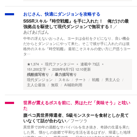
おじさん、快適にダンジョンを攻略する
SSSRスキル『時空戦艦』を手に入れた！ 俺だけの最
強拠点を駆使して現代ダンジョンで無双する！
／
あげあげぱん
中年の冴えないおっさん、ヨータは会社をクビになり、良い機会
だからとダンジョンにやって来た。そこで彼が手に入れたのは規
格外のスキル『時空戦艦』 最初こそスキルの使い方に戸惑うヨー
タ…
★
1,374
現代ファンタジー
連載中
73
話
151,200
文字
2026年8月7日 12:10
更新
残酷描写有り
暴力描写有り
現代ダンジョン
スキル
チート
戦艦
男主人公
主人公最強
無双
AI補助利用
世界が震えるボスを前に、男はただ「美味そう」と呟い
た
腹ペコ異世界帰還者、S級モンスターを食材としか見て
いなくて話が合わない
／
フーツラ
異世界で20年の過酷なサバイバルを生き抜き、奇跡の生還を果た
した男。 懐かしの故郷で平和な生活を送るはずが、帰還した地球