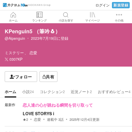
新規登録
ログイン
KADOKAWA Group
ホーム
ランキング
小説を探す
マイページ
その他
KPenguin5 （筆吟🐧）
@Aipenguin
2023年7月19日
に登録
ミステリー
恋愛
0307KP
フォロー
共有
ホーム
小説
24
コレクション
2
近況ノート
2
おすすめレビュー
4
最新作
恋人達の心が跳ねる瞬間を切り取って
LOVE STORYS i
★
2
恋愛
連載中
3
話
2025年12月4日
更新