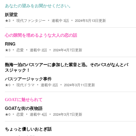
あなたの望みをお聞かせください。
妖望堂
★
3
現代ファンタジー
連載中
3
話
2024年5月13日
更新
心の隙間を埋めるような大人の恋の話
RING
★
3
恋愛
連載中
2
話
2024年4月7日
更新
熱海一泊のバスツアーに参加した紫音と迅。そのバスがなんとバ
スジャック！
バスツアージャック事件
★
0
現代ドラマ
連載中
2
話
2024年3月11日
更新
GOATに魅せられて
GOATな街の夜物語
★
0
恋愛
連載中
4
話
2024年3月7日
更新
ちょっと優しいおとぎ話