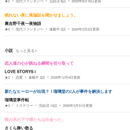
★
0
現代ファンタジー
完結済
6
話
2023年8月16日
更新
眠れない夜に夜伽話を聞かせましょう。
裏吉野千夜一夜物語
★
0
現代ファンタジー
連載中
2
話
2024年2月2日
更新
小説
もっと見る
恋人達の心が跳ねる瞬間を切り取って
LOVE STORYS i
★
2
恋愛
連載中
3
話
2025年12月4日
更新
新たなヒーローが出現？！瑠璃堂の2人が事件を解決します
瑠璃堂事件帖
★
0
ミステリー
完結済
10
話
2025年3月31日
更新
桜の木の下で僕たちは出会った。
さくら舞い散る