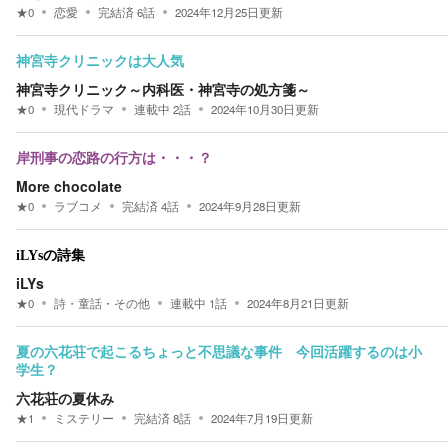
★
0
恋愛
完結済
6
話
2024年12月25日
更新
神宮寺クリニックは大人気
神宮寺クリニック～内科医・神宮寺の処方箋～
★
0
現代ドラマ
連載中
2
話
2024年10月30日
更新
岸刑事の恋路の行方は・・・？
More chocolate
★
0
ラブコメ
完結済
4
話
2024年9月28日
更新
iLYsの詩集
iLYs
★
0
詩・童話・その他
連載中
1
話
2024年8月21日
更新
夏の六花荘で起こるちょっと不思議な事件 今回活躍するのは小
学生？
六花荘の夏休み
★
1
ミステリー
完結済
8
話
2024年7月19日
更新