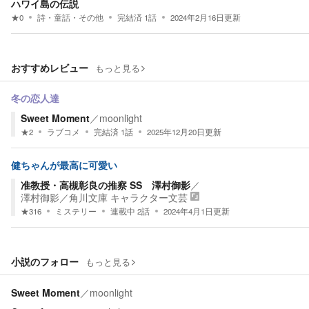
ハワイ島の伝説
★
0
詩・童話・その他
完結済
1
話
2024年2月16日
更新
おすすめレビュー
もっと見る
冬の恋人達
Sweet Moment
／
moonlight
★
2
ラブコメ
完結済
1
話
2025年12月20日
更新
健ちゃんが最高に可愛い
准教授・高槻彰良の推察 SS 澤村御影
／
澤村御影
／
角川文庫 キャラクター文芸
★
316
ミステリー
連載中
2
話
2024年4月1日
更新
小説のフォロー
もっと見る
Sweet Moment
／
moonlight