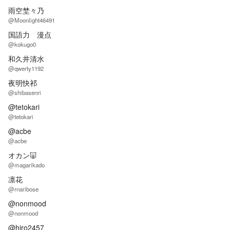
雨空埜々乃
@Moonlight46491
国語力 漫点
@kokugo0
和久井清水
@qwerty1192
夜明快祁
@shibasenri
@tetokari
@tetokari
@acbe
@acbe
オカン🐷
@magarikado
凛花
@rnaribose
@nonmood
@nonmood
@hiro2457