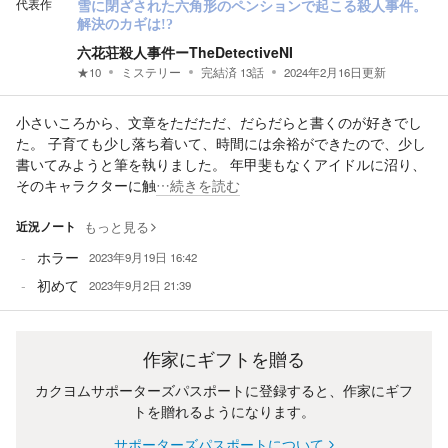
代表作
雪に閉ざされた六角形のペンションで起こる殺人事件。
解決のカギは!?
六花荘殺人事件ーTheDetectiveNI
★
10
ミステリー
完結済
13
話
2024年2月16日
更新
小さいころから、文章をただただ、だらだらと書くのが好きでし
た。 子育ても少し落ち着いて、時間には余裕ができたので、少し
書いてみようと筆を執りました。 年甲斐もなくアイドルに沼り、
そのキャラクターに触
…続きを読む
近況ノート
もっと見る
ホラー
2023年9月19日 16:42
初めて
2023年9月2日 21:39
作家にギフトを贈る
カクヨムサポーターズパスポートに登録すると、作家にギフ
トを贈れるようになります。
サポーターズパスポートについて