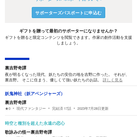
サポーターズパスポートに申込む
ギフトを贈って最初のサポーターになりませんか？
ギフトを贈ると限定コンテンツを閲覧できます。作家の創作活動を支援
しましょう。
裏吉野奇譚
夜が明るくなった現代、妖たちの安住の地を吉野に作った。 それが、
裏吉野。 そこに住まう、優しくて強い妖たちのお話。
詳しく見る
妖鬼神社（妖アベンジャーズ）
裏吉野奇譚
★
0
現代ファンタジー
完結済
17
話
2023年7月28日
更新
時空と種別を超えた永遠の恋心
歌詠みの怪ー裏吉野奇譚