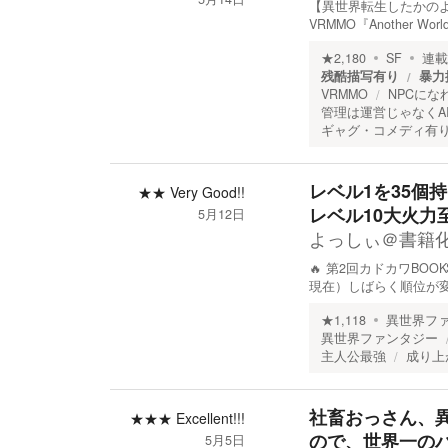
【異世界転生したかの
VRMMO『Another 
★
2,180
SF
連載
残酷描写有り
暴力
VRMMO
NPCにな
管理は運営じゃなくA
ギャグ・コメディ有
レベル1を35個
★★
Very Good!!
レベル10大火力
5月12日
よっしぃ＠書籍
🔥 第2回カドカワBOO
現在）しばらく順位が変
★
1,118
異世界フ
異世界ファンタジー
主人公最強
成り上
社畜おっさん、
★★★
Excellent!!!
ので、世界一の
5月5日