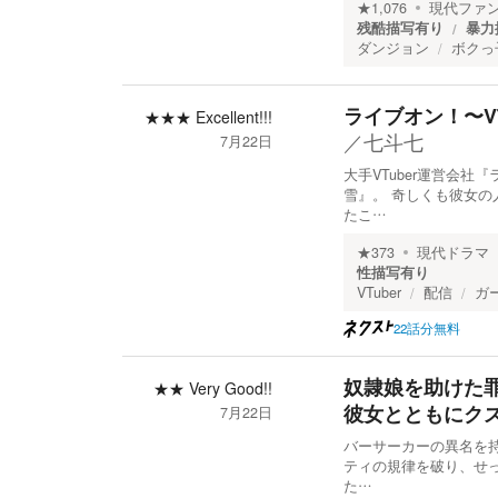
★
1,076
現代ファ
残酷描写有り
暴力
ダンジョン
ボクっ
ライブオン！〜V
★★★
Excellent!!!
／
七斗七
7月22日
大手VTuber運営会
雪』。 奇しくも彼女
たこ…
★
373
現代ドラマ
性描写有り
VTuber
配信
ガ
22話分無料
奴隷娘を助けた
★★
Very Good!!
彼女とともにク
7月22日
​バーサーカーの異名を
ティの規律を破り、せ
た…