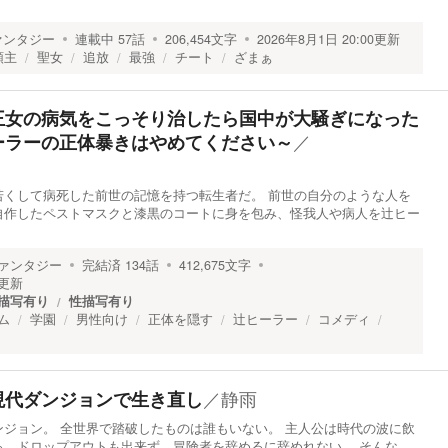
ァンタジー
連載中
57
話
206,454
文字
2026年8月1日 20:00
更新
領主
聖女
追放
最強
チート
ざまぁ
王女の病気をこっそり治したら国中が大騒ぎになった
／
ーラーの正体暴きはやめてください～
若くして病死した前世の記憶を持つ転生者だ。 前世の自分のような人を
自作したペストマスクと漆黒のコートに身を包み、怪我人や病人を辻ヒー
ァンタジー
完結済
134
話
412,675
文字
更新
描写有り
性描写有り
ム
学園
男性向け
正体を隠す
辻ヒーラー
コメディ
／
静雨
現代ダンジョンで生き直し
ジョン。 全世界で踏破したものは誰もいない。 主人公は時代の波に飲
る。ドロップアウトも出来ず、冒険者を辞めるに辞めれない。 そんな