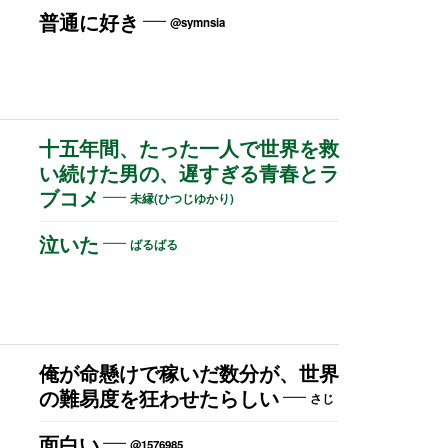
普通に好き
@symnsia
十五年間、たった一人で世界を救
い続けた男の、遅すぎる青春とラ
ブコメ
未縁(ひつじゆかり)
泣いた
ばるばる
俺が命懸けで稼いだ数分が、世界
の難易度を狂わせたらしい
さじ
面白い
@1576985