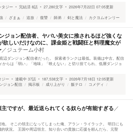
ンタジー
完結済
8
話
27,280
文字
2026年7月22日 07:05
更新
強
ざまぁ
追放
復讐
師弟
剣と魔法
カクヨムオンリー
ダンジョン配信者、ヤバい美女に推されるほど強くな
女が欲しいだけなのに、課金姫と戦闘狂と料理魔女が
／
ジュテーム小村
〜
底辺ダンジョン配信者だった。 探索者ランクは最低。装備は中古。配信
ティからは「弱い」「地味」「映えない」と切り捨てられ、低層ダンジョ
タジー
連載中
37
話
187,538
文字
2026年7月18日 12:05
更新
ンジョン配信
掲示板
成り上がり
飯テロ
コメディ
／
領主ですが、最近送られてくる奴らが有能すぎる
地。 そこの領主になってしまった俺、アラン・ライラック。 明日にも
機的状況。 王国や周辺領主、知り合いの貴族に応援を頼んだら、元聖