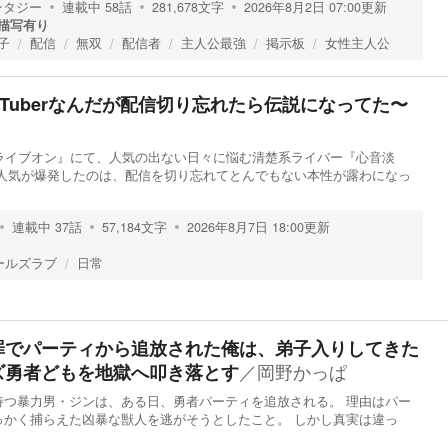
ンタジー
連載中
58
話
281,678
文字
2026年8月2日 07:00
更新
描写有り
子
配信
無双
配信者
主人公最強
掲示板
女性主人公
Tuberなんだが配信切り忘れたら伝説になってた〜
社『ライブオン』にて、人気の出ない日々に悩む清楚系ライバー『心音淡
の人気が爆発したのは、配信を切り忘れてとんでもない本性が露わになっ
連載中
37
話
57,184
文字
2026年8月7日 18:00
更新
ールズラブ
日常
罪でパーティから追放された俺は、弟子入りしてきた
／
岡野かっぱ
ズ勇者どもを地獄へ叩き落とす
持つ暴力男・ジンは、ある日、勇者パーティを追放される。 理由はパー
っかく捕らえた凶暴な獣人を逃がそうとしたこと。 しかし真実は違っ