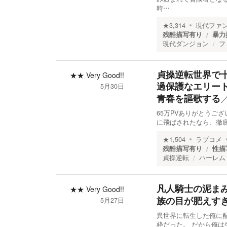
時…
★
3,314
現代ファ
残酷描写有り
暴力
現代ダンジョン
フ
貞操逆転世界で
★★
Very Good!!
過保護なエリー
5月30日
青春を謳歌する
65万PVありがとうござい
に飛ばされたなら、徹
★
1,504
ラブコメ
残酷描写有り
性描
貞操逆転
ハーレム
凡人騎士の泥ま
★★
Very Good!!
族の目が肥えす
5月27日
異世界に転生した俺に
枠だった。 だから俺