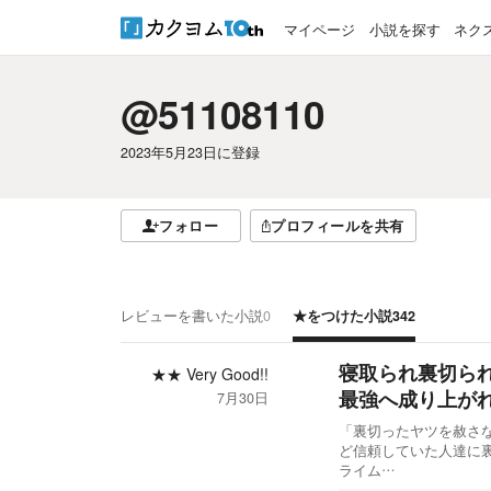
マイページ
小説を探す
ネク
@51108110
2023年5月23日
に登録
フォロー
プロフィールを共有
レビューを書いた小説
0
★をつけた小説
342
寝取られ裏切ら
★★
Very Good!!
最強へ成り上が
7月30日
「裏切ったヤツを赦さ
ど信頼していた人達に
ライム…