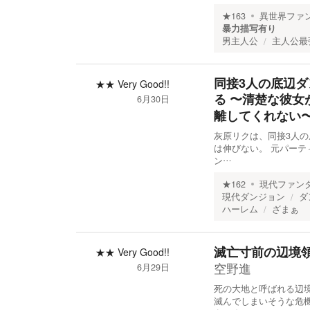
★
163
異世界ファ
暴力描写有り
男主人公
主人公最
同接3人の底辺
★★
Very Good!!
る 〜清楚な彼
6月30日
離してくれない
灰原リクは、同接3人の
は伸びない。 元パー
ン…
★
162
現代ファン
現代ダンジョン
ダ
ハーレム
ざまぁ
滅亡寸前の辺境
★★
Very Good!!
空野進
6月29日
死の大地と呼ばれる辺境
滅んでしまいそうな危