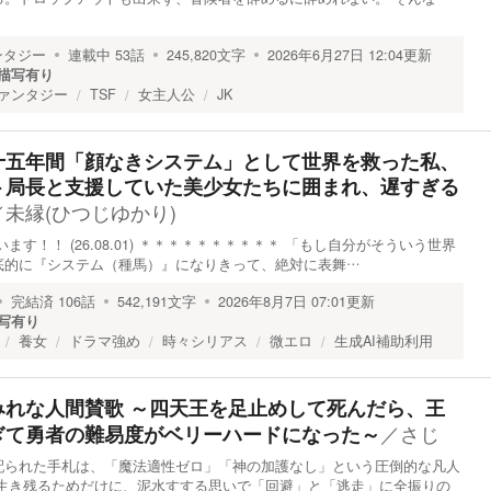
ンタジー
連載中
53
話
245,820
文字
2026年6月27日 12:04
更新
描写有り
ァンタジー
TSF
女主人公
JK
十五年間「顔なきシステム」として世界を救った私、
ト局長と支援していた美少女たちに囲まれ、遅すぎる
／
未縁(ひつじゆかり)
ます！！ (26.08.01) ＊＊＊＊＊＊＊＊＊＊ 「もし自分がそういう世界
底的に『システム（種馬）』になりきって、絶対に表舞…
完結済
106
話
542,191
文字
2026年8月7日 07:01
更新
写有り
養女
ドラマ強め
時々シリアス
微エロ
生成AI補助利用
みれな人間賛歌 ～四天王を足止めして死んだら、王
／
さじ
ぎて勇者の難易度がベリーハードになった～
配られた手札は、「魔法適性ゼロ」「神の加護なし」という圧倒的な凡人
は生き残るためだけに、泥水すする思いで「回避」と「逃走」に全振りの