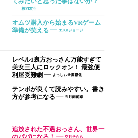
てみたいと思った事はないか？
桜羽灰斗
オムツ購入から始まるVRゲーム
準備が笑える
エス&ジョージ
レベル1裏方おっさん万能すぎて
美女三人にロックオン！ 最強便
利屋受難劇
よっしぃ＠書籍化
テンポが良くて読みやすい。書き
方が参考になる
五月雨前線
追放された不遇おっさん、世界一
のパパになる！
空月そらら