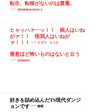
転生、転移がないのは貴重。
@wakabanokoro-2
ヒャッハァ―ッ！！ 病人はいね
がァ！！ 怪我人はいねが
ァ！！！
ナガワ ヒイロ
善意ほど怖いものはないと云う
@ssssito
好きを詰め込んだTS現代ダンジ
ョンです
静雨