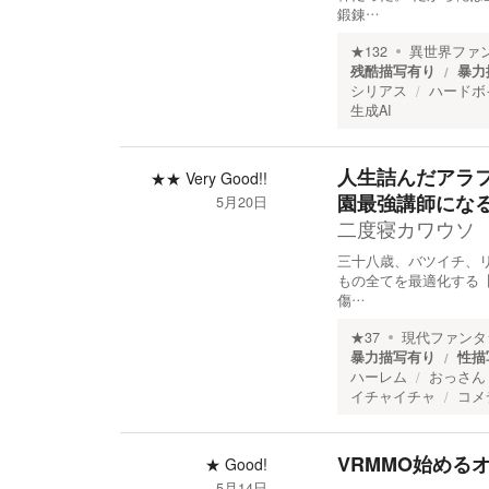
鍛錬…
★
132
異世界ファ
残酷描写有り
暴力
シリアス
ハードボ
生成AI
人生詰んだアラ
★★
Very Good!!
園最強講師にな
5月20日
二度寝カワウソ
三十八歳、バツイチ、
もの全てを最適化する
傷…
★
37
現代ファンタ
暴力描写有り
性描
ハーレム
おっさん
イチャイチャ
コメ
VRMMO始める
★
Good!
5月14日