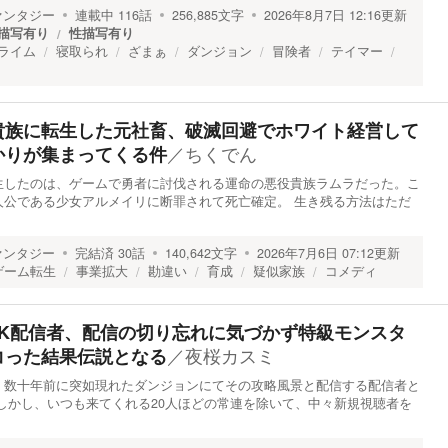
ァンタジー
連載中
116
話
256,885
文字
2026年8月7日 12:16
更新
描写有り
性描写有り
ライム
寝取られ
ざまぁ
ダンジョン
冒険者
テイマー
貴族に転生した元社畜、破滅回避でホワイト経営して
／
ちくでん
かりが集まってくる件
生したのは、ゲームで勇者に討伐される運命の悪役貴族ラムラだった。こ
人公である少女アルメイリに断罪されて死亡確定。 生き残る方法はただ
ァンタジー
完結済
30
話
140,642
文字
2026年7月6日 07:12
更新
ゲーム転生
事業拡大
勘違い
育成
疑似家族
コメディ
JK配信者、配信の切り忘れに気づかず特級モンスタ
／
夜桜カスミ
コった結果伝説となる
数十年前に突如現れたダンジョンにてその攻略風景と配信する配信者と
しかし、いつも来てくれる20人ほどの常連を除いて、中々新規視聴者を