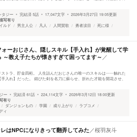
ンタジー
完結済
5
話
17,047
文字
2026年3月27日 19:05
更新
描写有り
イルド
男主人公
凡人
人間賛歌
勇者涙目
死に様
フォーおじさん、隠しスキル【手入れ】が覚醒して学
／
る ～教え子たちが懐きすぎて困ってます～
リストラ、貯金四桁。 人生詰んだおじさんの唯一のスキルは――触れた
【手入れ】だった。 錆びた剣を名刀に蘇らせ、折れた才能を開花させ、
ジー
完結済
61
話
224,114
文字
2026年3月12日 18:00
更新
写有り
ダンジョンもの
学園
成り上がり
ラブコメ
ディ
／
桜羽灰斗
オレはNPCになりきって翻弄してみた