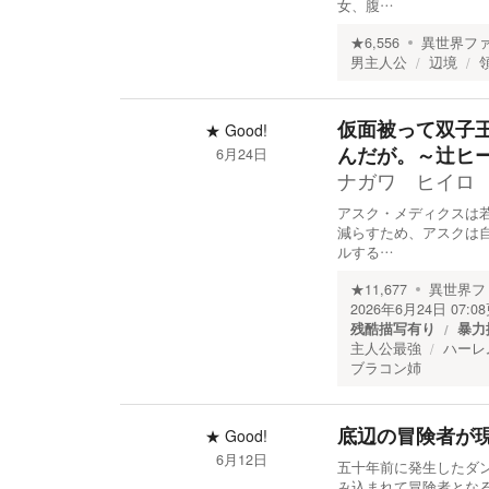
女、腹…
★
6,556
異世界フ
男主人公
辺境
仮面被って双子
★
Good!
んだが。～辻ヒ
6月24日
ナガワ ヒイロ
アスク・メディクスは
減らすため、アスクは
ルする…
★
11,677
異世界フ
2026年6月24日 07:08
残酷描写有り
暴力
主人公最強
ハーレ
ブラコン姉
底辺の冒険者が
★
Good!
6月12日
五十年前に発生したダン
み込まれて冒険者とな