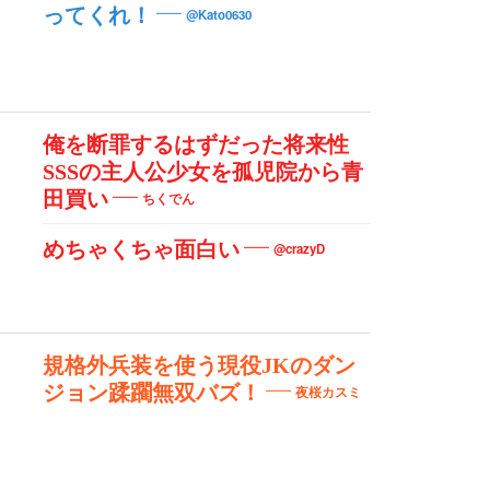
ってくれ！
@Kato0630
俺を断罪するはずだった将来性
SSSの主人公少女を孤児院から青
田買い
ちくでん
めちゃくちゃ面白い
@crazyD
規格外兵装を使う現役JKのダン
ジョン蹂躙無双バズ！
夜桜カスミ