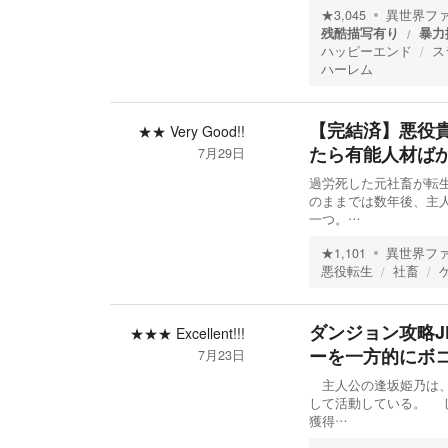
★
3,045
異世界フ
残酷描写有り
暴力
ハッピーエンド
ス
ハーレム
【完結済】悪役
★★
Very Good!!
たら有能人材ば
7月29日
過労死した元社畜が転
のままでは数年後、主
一つ。…
★
1,101
異世界フ
悪役転生
社畜
ダンジョン攻略
★★★
Excellent!!!
ーを一方的にボ
7月23日
主人公の逢坂姫乃は、
して活動している。 
獲得…