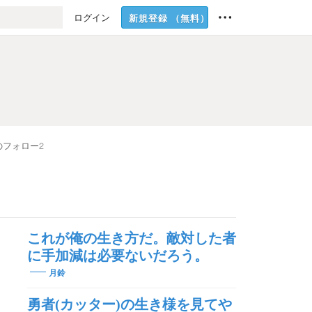
ログイン
新規登録
（無料）
のフォロー
2
これが俺の生き方だ。敵対した者
に手加減は必要ないだろう。
月鈴
勇者(カッター)の生き様を見てや