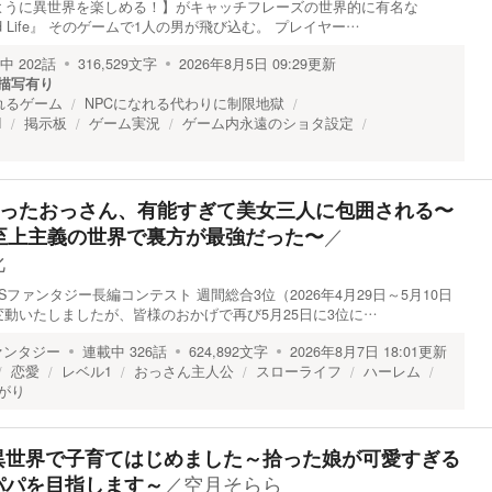
ように異世界を楽しめる！】がキャッチフレーズの世界的に有名な
World Life』 そのゲームで1人の男が飛び込む。 プレイヤー…
中
202
話
316,529
文字
2026年8月5日 09:29
更新
描写有り
れるゲーム
NPCになれる代わりに制限地獄
I
掲示板
ゲーム実況
ゲーム内永遠のショタ設定
り
持ったおっさん、有能すぎて美女三人に包囲される〜
／
至上主義の世界で裏方が最強だった〜
化
KSファンタジー長編コンテスト 週間総合3位（2026年4月29日～5月10日
動いたしましたが、皆様のおかげで再び5月25日に3位に…
ァンタジー
連載中
326
話
624,892
文字
2026年8月7日 18:01
更新
恋愛
レベル1
おっさん主人公
スローライフ
ハーレム
がり
異世界で子育てはじめました～拾った娘が可愛すぎる
／
空月そらら
パパを目指します～