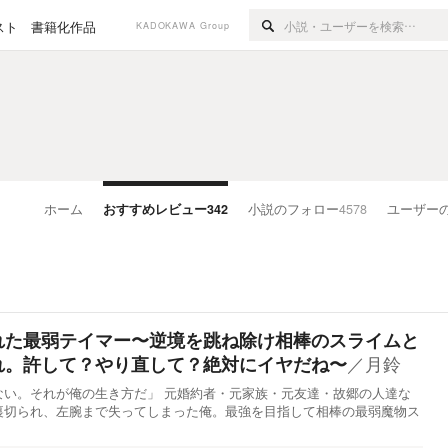
スト
書籍化作品
KADOKAWA Group
ホーム
おすすめレビュー
342
小説のフォロー
4578
ユーザー
れた最弱テイマー〜逆境を跳ね除け相棒のスライムと
／
月鈴
れ。許して？やり直して？絶対にイヤだね〜
ない。それが俺の生き方だ」 元婚約者・元家族・元友達・故郷の人達な
裏切られ、左腕まで失ってしまった俺。最強を目指して相棒の最弱魔物ス