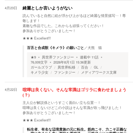
4月23日
綺麗としか言いようがない
読んでいると自然に絵が浮かび上がるほど綺麗な情景描写…！尊
敬します！
素敵な作品でした。これからも頑張ってください！
参加ありがとうございました〜！
★★★
Excellent!!!
百舌と合成獣《キメラ》の願いごと
／
犬熊 猫
★
9
異世界ファンタジー
連載中
11
話
76,009
文字
2026年8月1日 15:36
更新
ガールズラブ
異世界転移
百合
GL
キメラ少女
ファンタジー
メディアワークス文庫
4月22日
喧嘩は良くない。そんな常識はゴリラに食わせましょう
(？)
主人公が解説係というすごく面白い立ち位置…！
喧嘩は良くないけどこの小説はそんな常識が吹っ飛びました！
参加ありがとうございました〜！
★★★
Excellent!!!
転生者、有名な辺境貴族の元に転生。筋肉こそ、力こそ正義な