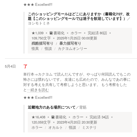
★★★
Excellent!!!
このショッピングモールはどこにありますか（書籍化7/27、改
題【このショッピングモールでは迷子を歓迎しています】）
／
ヨシモトミネ
★
1,039
書籍化
ホラー
完結済
80
話
109,750
文字
2025年1月25日 00:00
更新
残酷描写有り
暴力描写有り
怪異
怪談
カクヨムオンリー
5月4日
了
単行本→カクヨム で読んだんですが、やっぱり何回読んでもこの
怖さには慣れないです。 友達にも広めたので、みんなであの事に
対する考えを共有して考察しようと思います。 もう考察をした
と
…続きを読む
★★★
Excellent!!!
近畿地方のある場所について
／
背筋
★
16,408
書籍化
ホラー
完結済
34
話
120,059
文字
2023年4月20日 20:30
更新
ホラー
オカルト
怪談
ミステリ