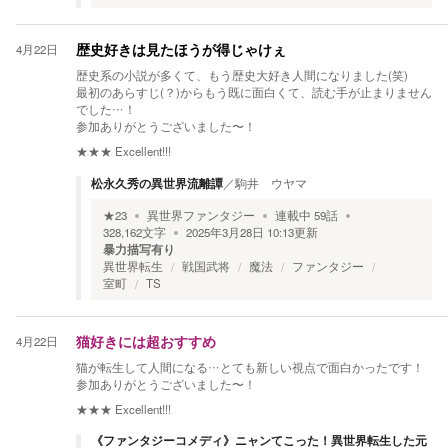
4月22日
歴史好きは見たほうが得じゃけぇ
歴史系の小説が多くて、もう歴史大好き人間になりました(笑)
最初のあらすじ(？)からもう既に面白くて、読む手が止まりません
でした…！
参加ありがとうございました〜！
★★★
Excellent!!!
松永久秀の異世界流離譚
／
駒井 ウヤマ
★
23
異世界ファンタジー
連載中
59
話
328,162
文字
2025年3月28日 10:13
更新
暴力描写有り
異世界転生
戦国武将
魔法
ファンタジー
室町
TS
4月22日
猫好きには超おすすめ
猫が転生して人間になる…とても新しい視点で面白かったです！
参加ありがとうございました〜！
★★★
Excellent!!!
《ファンタジーコメディ》ニャンてこった！異世界転生した元