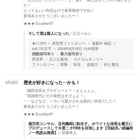
た！
とってもいい作品なので新章期待ですね！
参加ありがとうございました〜！
★★★
Excellent!!!
そして僕は龍人になった
／
丘之ベルン
★
11,973
異世界ファンタジー
連載中
86
話
442,731
文字
2024年8月18日 13:50
更新
残酷描写有り
暴力描写有り
異世界
主人公最強
カクヨムオンリー
ファンタジー
冒険
転生
超能力
剣と魔法
4月22日
歴史が好きになった…かも！
「織田信長をプロデュース？！えぇぇぇぇ」
「戦国時代にその発想はすげぇよ…」
……などなど。いろいろ驚かされる面白い作品でした！
参加ありがとうございました〜！
★★★
Excellent!!!
過労死コンサル、足利義昭に転生す。ホワイトな信長を魔王に
プロデュースして今度こそFIREを目指します【完結済／続編有
／一気読み推奨】
／
筑紫隼人