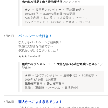
猫の私が世界を救う最強魔法使いに？
／
ざつ
★
24
異世界ファンタジー
完結済
30
話
60,028
文字
2026年3月31日 10:00
更新
AI本文利用
脱力系
主人公最強
チート
ハッピーエンド
ほのぼの
カオス
コメディ
4月22日
バトルシーン大好き！
なんともバトルシーンが超爽快！
本当に大好きな作品です〜
参加ありがとうございました！
★★★
Excellent!!!
創成のセブンスルーラー〜大罪を統べる者は最強へと至る〜
／
智禽榊
★
15
現代ファンタジー
連載中
4
話
6,220
文字
2026年3月30日 12:00
更新
残酷描写有り
暴力描写有り
異能
退魔師
ハーレム
異世界転生
4月22日
龍人かっこよすぎるでしょ！
「主人公かっこいい〜！」と、妹と一緒に読んでて声が揃いまし