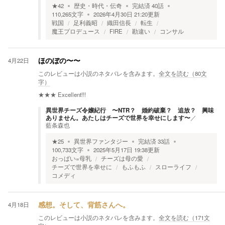
★
42
歴史・時代・伝奇
完結済
40
話
110,265
文字
2026年4月30日 21:20
更新
戦国
足利義昭
織田信長
転生
魔王プロデュース
FIRE
勘違い
コンサル
4月22日
ほのぼの〜〜
このレビューは小説のネタバレを含みます。
全文を読む（
80
文
字）
★★★
Excellent!!!
異世界チーズ令嬢紀行 〜NTR？ 婚約破棄？ 追放？ 興味
ありません。あたしはチーズで世界を幸せにします〜
／
藍条森也
★
25
異世界ファンタジー
完結済
33
話
100,733
文字
2025年5月17日 19:38
更新
おっぱい=母乳
チーズは母の愛
チーズで世界を幸せに
もふもふ
スローライフ
コメディ
4月18日
感想。そして、背筋さんへ。
このレビューは小説のネタバレを含みます。
全文を読む（
171
文