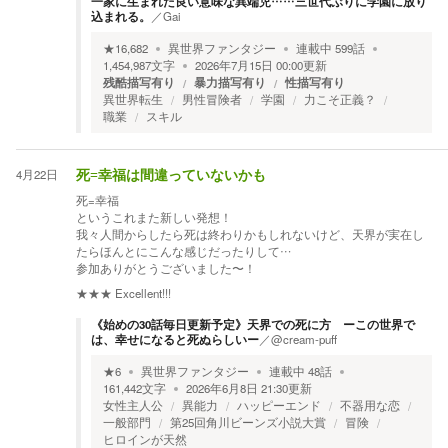
一家に生まれた良い意味な異端児……三世代ぶりに学園に放り
込まれる。
／
Gai
★
16,682
異世界ファンタジー
連載中
599
話
1,454,987
文字
2026年7月15日 00:00
更新
残酷描写有り
暴力描写有り
性描写有り
異世界転生
男性冒険者
学園
力こそ正義？
職業
スキル
4月22日
死=幸福は間違っていないかも
死=幸福
というこれまた新しい発想！
我々人間からしたら死は終わりかもしれないけど、天界が実在し
たらほんとにこんな感じだったりして…
参加ありがとうございました〜！
★★★
Excellent!!!
《始めの30話毎日更新予定》天界での死に方 ーこの世界で
は、幸せになると死ぬらしいー
／
@cream-puff
★
6
異世界ファンタジー
連載中
48
話
161,442
文字
2026年6月8日 21:30
更新
女性主人公
異能力
ハッピーエンド
不器用な恋
一般部門
第25回角川ビーンズ小説大賞
冒険
ヒロインが天然