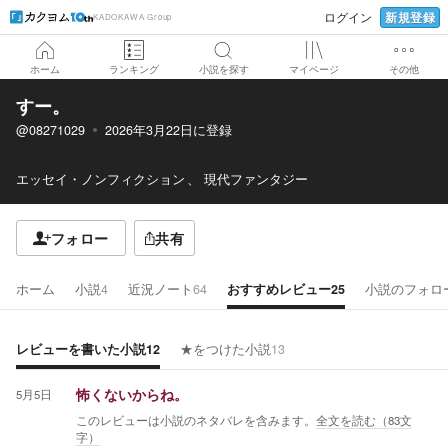
新規登録
ログイン
KADOKAWA Group
ホーム
ランキング
小説を探す
マイページ
その他
すー。
@08271029
2026年3月22日
に登録
エッセイ・ノンフィクション
現代ファンタジー
フォロー
共有
ホーム
小説
4
近況ノート
64
おすすめレビュー
25
小説のフォロ
レビューを書いた小説
12
★をつけた小説
13
5月5日
怖くないからね。
このレビューは小説のネタバレを含みます。
全文を読む（
83
文
字）