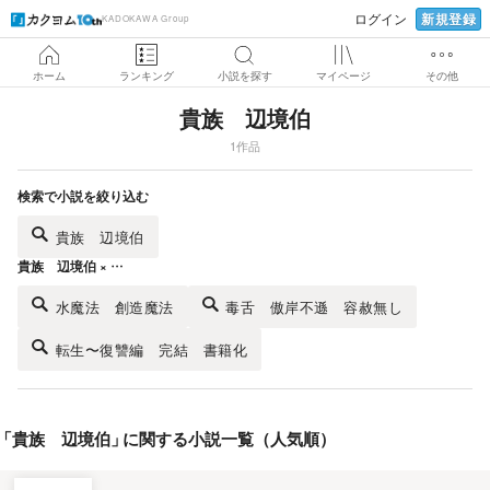
新規登録
ログイン
KADOKAWA Group
ホーム
ランキング
小説を探す
マイページ
その他
貴族 辺境伯
1作品
検索で小説を絞り込む
貴族 辺境伯
貴族 辺境伯 × …
水魔法 創造魔法
毒舌 傲岸不遜 容赦無し
転生〜復讐編 完結 書籍化
「
貴族 辺境伯
」
に関する小説一覧（人気順）