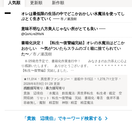
人気順
更新順
新作順
オレは最低限の生活の中でどこかおかしい水魔法を使ってし
市ノ瀬茂樹
ぶとく生きていく
意味不明な八方美人じゃない所がとても良い
@QshLre2fltsN
書籍化決定！ 【転生〜復讐編完結】オレの水魔法はどこか
おかしい 〜気がついたらスラムのゴミ箱に捨てられてい
た〜
／
市ノ瀬茂樹
８/25発売予定で、書籍化作業進行中！ みなさまのお力添えに心よ
り感謝いたします。 ありがとうございます。 ＊＊＊＊＊＊＊＊＊＊
【転生〜復讐編】完結しました。 …
★11,014
異世界ファンタジー
連載中
515話
1,278,711文字
2026年8月9日 01:28 更新
残酷描写有り
暴力描写有り
貴族 辺境伯
水魔法 創造魔法
異世界転生 転生者
鑑定 空
間収納 リセット
転生〜復讐編 完結 書籍化
毒舌 傲岸不遜
容赦無し
魔獣 精霊獣 神獣
精霊 精霊魔法
「貴族 辺境伯」でキーワード検索する