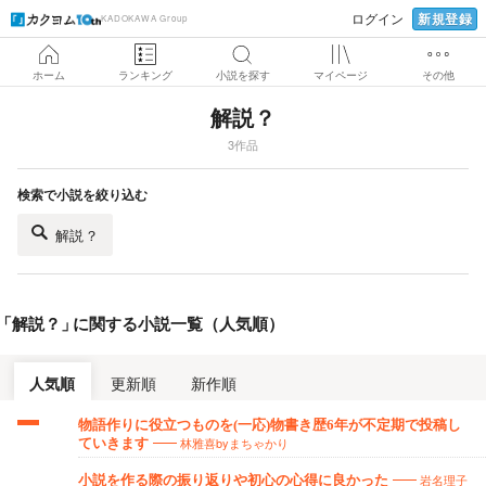
新規登録
ログイン
KADOKAWA Group
ホーム
ランキング
小説を探す
マイページ
その他
解説？
3作品
検索で小説を絞り込む
解説？
「
解説？
」
に関する小説一覧（人気順）
人気順
更新順
新作順
物語作りに役立つものを(一応)物書き歴6年が不定期で投稿し
林雅喜byまちゃかり
ていきます
岩名理子
小説を作る際の振り返りや初心の心得に良かった