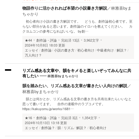
物語作りに活かされれば本望の小説書き方解説
／
林雅喜byま
ちゃかり
初心者向け小説の書き方解説です。 どうも、創作論初心者です。至
らない部分があると思います。創作論のイロハを教えてください。 カ
クヨムコンの参考になればいいな。 by創…
★44
創作論・評論
完結済
13話
3,962文字
2024年10月8日 18:03 更新
エッセイ
創作論
小説の書き方
初心者向け
中級者向け
解説？
万人向け？
リズム感ある文章や、韻をキメると楽しいぞってみんなに共
林雅喜byまちゃかり
有したい
韻を踏みたい、リズム感ある文章が書きたい人向けの解説
／
林雅喜byまちゃかり
韻とは何かとか、リズム感ある文章の書き方を共有出来たらいいなと
思って書いてます。 自作の連載中のラブコメです。
https://kakuyomu.jp/works/1681…
★16
創作論・評論
完結済
3話
1,354文字
2024年10月13日 13:18 更新
エッセイ
創作論？
韻
リズム
解説？
初心者向け