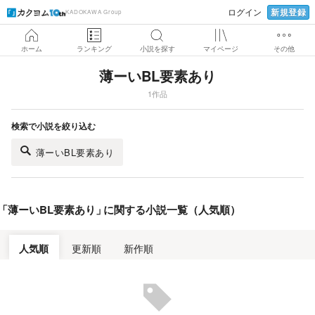
新規登録
ログイン
KADOKAWA Group
ホーム
ランキング
小説を探す
マイページ
その他
薄ーいBL要素あり
1作品
検索で小説を絞り込む
薄ーいBL要素あり
「
薄ーいBL要素あり
」
に関する小説一覧（人気順）
人気順
更新順
新作順