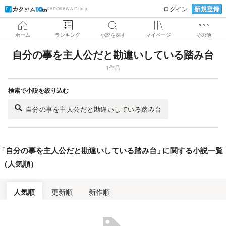
新規登録
ログイン
KADOKAWA Group
ホーム
ランキング
小説を探す
マイページ
その他
自分の事を主人公だと勘違いしている踏み台
1作品
検索で小説を絞り込む
自分の事を主人公だと勘違いしている踏み台
「
自分の事を主人公だと勘違いしている踏み台
」
に関する小説一覧
（人気順）
人気順
更新順
新作順