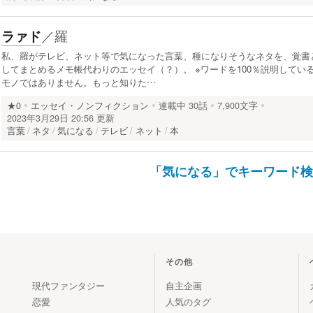
／
羅
ラァド
私、羅がテレビ、ネット等で気になった言葉、種になりそうなネタを、覚書
してまとめるメモ帳代わりのエッセイ（？）。 ※ワードを100％説明してい
モノではありません。もっと知りた…
★0
エッセイ・ノンフィクション
連載中
30話
7,900文字
2023年3月29日 20:56 更新
言葉
ネタ
気になる
テレビ
ネット
本
「気になる」でキーワード
その他
現代ファンタジー
自主企画
恋愛
人気のタグ