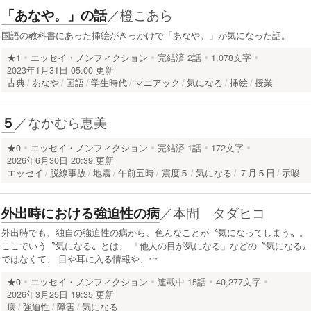
／
橙こあら
「あなや。」の話
国語の教科書にあった挿絵がきっかけで「あなや。」が気になった話。
★1
エッセイ・ノンフィクション
完結済
2話
1,078文字
2023年1月31日 05:00 更新
古典
あなや
国語
学生時代
マニアック
気になる
挿絵
授業
／
なかむら恵美
５
★0
エッセイ・ノンフィクション
完結済
1話
172文字
2026年6月30日 20:39 更新
エッセイ
脱線事故
地震
午前五時
震度５
気になる
７月５日
示唆
／
本間 タダヒコ
外出時における強迫性の病
外出時でも、独自の強迫性の病から、色んなことが〝気になってしまう〟。
ここでいう〝気になる〟とは、 「他人の目が気になる」などの〝気になる〟
ではなくて、 目や耳に入る情報や、…
★0
エッセイ・ノンフィクション
連載中
15話
40,277文字
2026年3月25日 19:35 更新
病
強迫性
障害
気になる