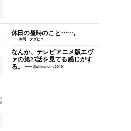
イ
休日の昼時のこと……。
本間 タダヒコ
ま
なんか、テレビアニメ版エヴ
ァの第25話を見てる感じがす
る。
@shinonome2010
な
染