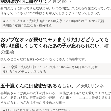
／
月之影心
幼馴染が心に掛かりて
身内のように育ってきた幼馴染が、いつの間にか気になる存在になっていて
何をしていてもそいつの事ばかり考えてしまうようになってしまった。
★29
ラブコメ
完結済
1話
2,148文字
2023年9月21日 18:23 更新
幼馴染
短編
気になる
糖分補給
おデブなオレが痩せてモテまくりだけどどうしても
／
猫
幼い頃優しくしてくれたあの子が忘れられない
の集会
痩せるとこんなにも変わるのか⁇ なろうさんに掲載中です。
★9
恋愛
完結済
6話
10,519文字
2022年2月14日 07:27 更新
痩せる
イメチェン
気になる
／
天咲リンネ
五十嵐くんには秘密があるらしい。
春川あざみには美人の双子の姉がいる。 家族は分け隔てなく愛してくれたけ
れど、周囲の人間の態度は露骨で残酷。 処世術としてニコニコ愛想を振りま
きながらも、あざみはすっかり冷めた人間…
★13
現代ドラマ
完結済
10話
7,647文字