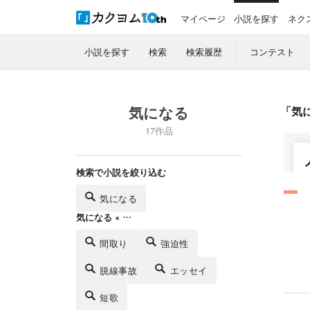
マイページ
小説を探す
ネク
小説を探す
検索
検索履歴
コンテスト
気になる
「
気
17作品
検索で小説を絞り込む
気になる
気になる × …
間取り
強迫性
脱線事故
エッセイ
短歌