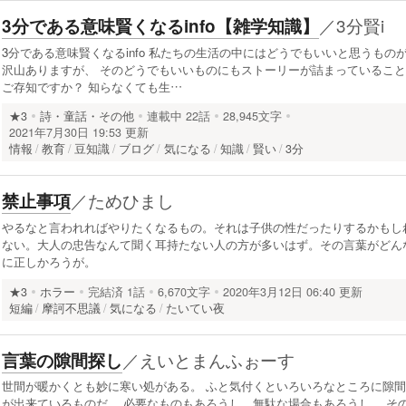
／
3分賢i
3分である意味賢くなるinfo【雑学知識】
3分である意味賢くなるinfo 私たちの生活の中にはどうでもいいと思うもの
沢山ありますが、 そのどうでもいいものにもストーリーが詰まっていること
ご存知ですか？ 知らなくても生…
★3
詩・童話・その他
連載中
22話
28,945文字
2021年7月30日 19:53 更新
情報
教育
豆知識
ブログ
気になる
知識
賢い
3分
／
ためひまし
禁止事項
やるなと言われればやりたくなるもの。それは子供の性だったりするかもし
ない。大人の忠告なんて聞く耳持たない人の方が多いはず。その言葉がどん
に正しかろうが。
★3
ホラー
完結済
1話
6,670文字
2020年3月12日 06:40 更新
短編
摩訶不思議
気になる
たいてい夜
／
えいとまんふぉーす
言葉の隙間探し
世間が暖かくとも妙に寒い処がある。 ふと気付くといろいろなところに隙間
が出来ているものだ。 必要なものもあろうし、無駄な場合もあろうし、 そ