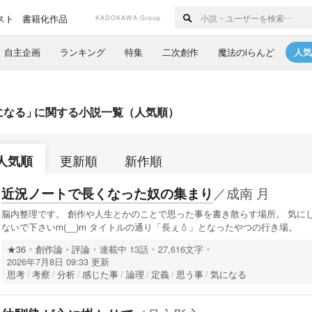
スト
書籍化作品
KADOKAWA Group
自主企画
ランキング
特集
二次創作
魔法のiらんど
人気
になる
」
に関する小説一覧（人気順）
人気順
更新順
新作順
／
成南 月
近況ノートで長くなった奴の集まり
脳内整理です。 創作や人生とかのことで思った事を書き散らす場所。 気に
ないで下さいm(__)m タイトルの通り「長ぇ💧」となったやつの行き場。
★36
創作論・評論
連載中
13話
27,616文字
2026年7月8日 09:33 更新
思考
考察
分析
感じた事
論理
定義
思う事
気になる