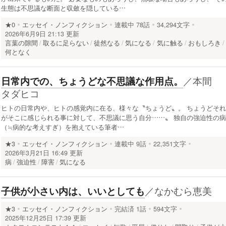
生態は不思議な断面と収斂を隠している…
★0
エッセイ・ノンフィクション
連載中
78話
34,294文字
2026年6月9日 21:13 更新
言葉の隙間
取るに足らない
徒然なる
気になる
気に触る
おもしろき
何となく
／
本間
日常内での、ちょうどな不思議な作用点。
タダヒコ
ヒトの日常内や、ヒトの感覚内に在る、様々な〝ちょうど〟。 ちょうどそれ
がそこに感じられる事に対して、不思議に思う自分……〟 独自の強迫性の病
（≒病的な考えすぎ）を抱えている筆者…
★3
エッセイ・ノンフィクション
連載中
9話
22,351文字
2026年3月21日 16:49 更新
病
強迫性
障害
気になる
／
なかむら恵美
子供が小さい内は、いいとしても
★3
エッセイ・ノンフィクション
完結済
1話
594文字
2025年12月25日 17:39 更新