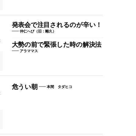
小
発表会で注目されるのが辛い！
仲仁へび（旧：離久）
ま
大勢の前で緊張した時の解決法
アラママス
危うい朝
本間 タダヒコ
ま