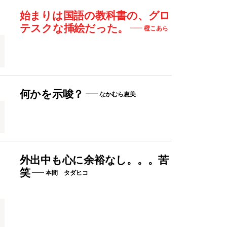
始まりは国語の教科書の、グロ
テスクな挿絵だった。
橙こあら
何かを示唆？
なかむら恵美
外出中も心に余裕なし。。。苦
笑
本間 タダヒコ