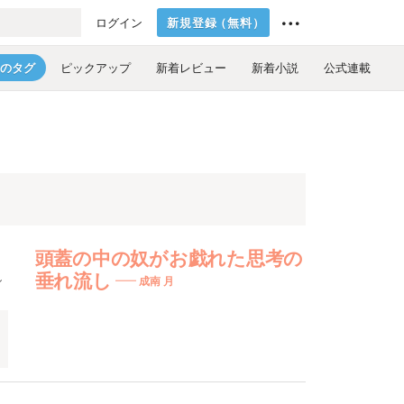
新規登録
（
無料
）
ログイン
のタグ
ピックアップ
新着レビュー
新着小説
公式連載
頭蓋の中の奴がお戯れた思考の
し
垂れ流し
成南 月