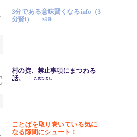
3分である意味賢くなるinfo（3
が
分賢i）
3分賢i
村の掟、禁止事項にまつわる
れ
話。
ためひまし
な
ことばを取り巻いている気に
なる隙間にシュート！
の