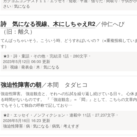
カクヨムコンテスト１１
エッセイ
短歌
平屋
借りた
間取り
子供が
さい
気になる
／
仲仁へび
詩 気になる視線、木にしちゃえR2
（旧：離久）
てんぱっちゃいそう。こういう時、どうすればいいの？（※重複投稿してい
す）
★3
詩・童話・その他
完結済
1話
280文字
2023年5月12日 06:00 更新
詩
視線
発表会
木
気になる
／
本間 タダヒコ
強迫性障害の朝
強迫性障害。 強迫観念と、それへの払拭を繰り返し続けている日々。 心休
る時間がないものです。 『「強迫観念」＝「悶」』として、こちらの文章内
でもそうして独自の呼称で記しており…
★2
エッセイ・ノンフィクション
連載中
11話
27,237文字
2026年5月16日 16:23 更新
強迫性障害
病
気になる
病気
考えすぎ