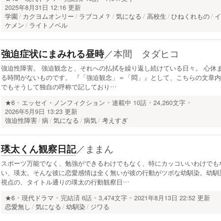
2025年8月31日 12:16 更新
学園
カクヨムオンリー
ラブコメ？
気になる
高校生
ひねくれもの
ケメン
ライトノベル
／
本間 タダヒコ
強迫症状にまみれる昼時
強迫性障害。 強迫観念と、それへの払拭を繰り返し続けている日々。 心休
る時間がないものです。 『「強迫観念」＝「悶」』として、こちらの文章内
でもそうして独自の呼称で記しており…
★6
エッセイ・ノンフィクション
連載中
10話
24,260文字
2026年5月9日 13:23 更新
強迫性障害
病
気になる
病気
考えすぎ
／
ままん
瑛太くん観察日記
スポーツ万能でなく、勉強ができるわけでもなく、特にカッコいいわけでも
い、瑛太。そんな彼に恋愛感情は全く無いが彼の行動がツボな幼馴染。幼馴
視点の、タイトル通りの瑛太の行動観察日…
★6
現代ドラマ
完結済
6話
3,474文字
2021年8月13日 22:52 更新
恋愛無し
気になる
幼馴染
ジワる