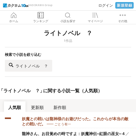
新規登録
ログイン
KADOKAWA Group
ホーム
ランキング
小説を探す
マイページ
その他
ライトノベル ？
1作品
検索で小説を絞り込む
ライトノベル ？
「
ライトノベル ？
」
に関する小説一覧（人気順）
人気順
更新順
新作順
妖魔との戦いは龍神様のお遊びだった。これからが本当の敵
ごとう有一
との戦いだ。
龍神さん、お目覚めの時ですよ：妖魔神伝--紅眼の巫女--４
／