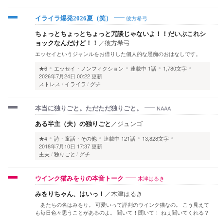
彼方希弓
イライラ爆発2026夏（笑）
ちょっとちょっとちょっと冗談じゃないよ！！だいぶこれシ
ョックなんだけど！！
／
彼方希弓
エッセイというジャンルをお借りした個人的な愚痴のおはなしです。
★6
エッセイ・ノンフィクション
連載中
1話
1,780文字
2026年7月24日 00:22 更新
ストレス
イライラ
グチ
NAAA
本当に独りごと。ただただ独りごと。
ある半主（夫）の独りごと
／
ジュンゴ
★4
詩・童話・その他
連載中
121話
13,828文字
2018年7月10日 17:37 更新
主夫
独りごと
グチ
木津はるき
ウインク猫みをりの本音トーク
みをりちゃん、はいっ！
／
木津はるき
あたちの名はみをり。 可愛いって評判のウインク猫なの。 こう見えて
も毎日色々思うことがあるのよ。 聞いて！聞いて！ ねぇ聞いてくれる？