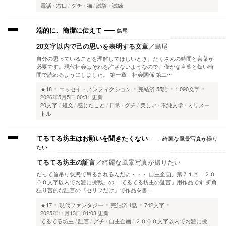
電話
窓口
グチ
猫
試験
試練
島尾
端的に、簡潔に伝えて
20文字以内で己の思いを表明する文章
／
島尾
自分の思っていることを理解してほしいとき、たくさんの時間と言葉が
必要です。現代社会はそれを許さないようなので、僅かな言葉と短い時
間で読めるようにしました。 第一章 社会関係 第二…
★18
エッセイ・ノンフィクション
完結済
55話
1,090文字
2026年5月5日 00:31 更新
20文字
短文
感じたこと
日常
グチ
美しい
不純文学
ミリメー
トル
綺麗な風景写真が撮り
てるてる坊主はお願いを聞きたくない
たい
てるてる坊主の証言
／
綺麗な風景写真が撮りたい
だって首吊り状態で吊るされるんだよ・・・ 自主企画、第７１回「２０
００文字以内でお題に挑戦」の 「てるてる坊主の証言」用作品です 折角
独り言的な証言の『セリフだけ』で作品を書…
★17
現代ファンタジー
完結済
1話
742文字
2025年11月13日 01:03 更新
てるてる坊主
証言
グチ
自主企画
２０００文字以内でお題に挑