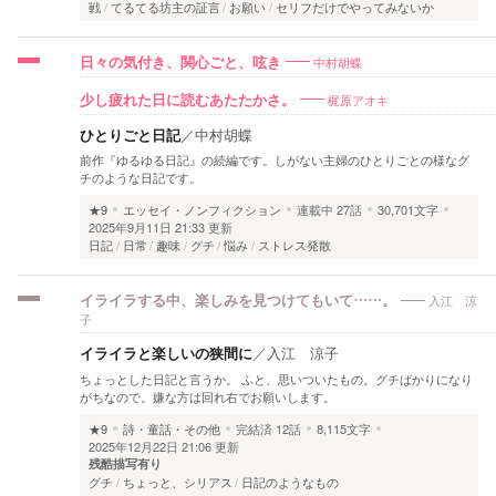
戦
てるてる坊主の証言
お願い
セリフだけでやってみないか
中村胡蝶
日々の気付き、関心ごと、呟き
梶原アオキ
少し疲れた日に読むあたたかさ。
ひとりごと日記
／
中村胡蝶
前作『ゆるゆる日記』の続編です。しがない主婦のひとりごとの様なグ
チのような日記です。
★9
エッセイ・ノンフィクション
連載中
27話
30,701文字
2025年9月11日 21:33 更新
日記
日常
趣味
グチ
悩み
ストレス発散
入江 涼
イライラする中、楽しみを見つけてもいて……。
子
イライラと楽しいの狭間に
／
入江 涼子
ちょっとした日記と言うか。 ふと、思いついたもの。グチばかりになり
がちなので。嫌な方は回れ右でお願いします。
★9
詩・童話・その他
完結済
12話
8,115文字
2025年12月22日 21:06 更新
残酷描写有り
グチ
ちょっと、シリアス
日記のようなもの