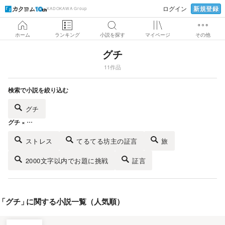
新規登録
ログイン
KADOKAWA Group
ホーム
ランキング
小説を探す
マイページ
その他
グチ
11作品
検索で小説を絞り込む
グチ
グチ × …
ストレス
てるてる坊主の証言
旅
2000文字以内でお題に挑戦
証言
「
グチ
」
に関する小説一覧（人気順）