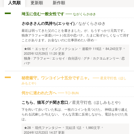
人気順
更新順
新作順
ながくらさゆき
埼玉に住む一般女性です
さゆきさんの気持ち(エッセイ)
／
ながくらさゆき
最近は弱ってきた父のことを書きました。が、もうすっかり元気です。
独身アラフォー派遣(パート)生活や恋バナ。たまに恥ずかしくなって消す
ことがあります。お金ないのに仕事辞めたい辞め…
★66
エッセイ・ノンフィクション
連載中
119話
84,243文字
2025年12月29日 11:20 更新
独身
アラフォー
エッセイ
自分語り
グチ
カクヨムオンリー
恋
バナ
星見守灯也（ほし
秘密厳守。ワンコイン十五分ですニャ。
みもとや）
T◎-BUN
何かに迷われた方へ
こちら、猫耳グチ聞き窓口
／
星見守灯也（ほしみもとや）
下を向いて歩いていた私は、一枚のコインを見つけた。 神様は乗り越え
られる試練しか与えない。 そんな言葉に反発しながら、電話をかけた先
は。
★28
現代ファンタジー
完結済
1話
1,980文字
2024年12月23日 14:37 更新