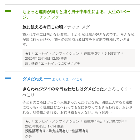
ちょっと趣向が周りと違う男子中学生による、人生の1ペー
ナッツ_メグ
ジ。
旅に飢える今日この頃
／
ナッツ_メグ
旅とは学生には向かない趣味。 しかし私は旅が好きなのです。 そんな私
が旅に行った話や、 旅への欲望溢れる日常を不定期で投稿していきま
す。
★9
エッセイ・ノンフィクション
連載中
3話
3,168文字
2025年12月14日 12:00 更新
旅
鉄道
エッセイ
つぶやき
グチ
よろしくま・ぺこり
ダメだねえ
きらわれジジイの今日もわたしはダメだった
／
よろしくま・
ぺこり
子どものころはけっこう人気あったんだけどなあ。四捨五入すると還暦
になっちゃう現在はどこへ行ってもなにをやってもきらわれる。ムシさ
れる。順番抜かされる。お釣り銭もらえない。もうお外…
★6
エッセイ・ノンフィクション
連載中
14話
25,307文字
2026年8月5日 17:14 更新
残酷描写有り
暴力描写有り
性描写有り
グチ